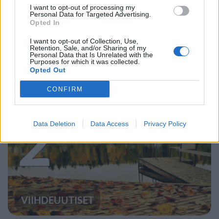
I want to opt-out of processing my
Personal Data for Targeted Advertising.
UUTISET
Opted In
I want to opt-out of Collection, Use,
Leskeneläke ei kuulu kaikille –
Retention, Sale, and/or Sharing of my
Personal Data that Is Unrelated with the
Kela muistuttaa tärkeästä
Purposes for which it was collected.
Opted Out
ikärajasta
CONFIRM
2
Data Deletion
Data Access
Privacy Policy
VIIHDEUUTISET