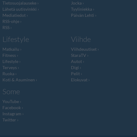
Tietosuojalauseke
Jocka
Lähetä uutisvinkki
Tyyliniekka
Mediatiedot
Päivän Lehti
RSS-ohje
RSS
Lifestyle
Viihde
Matkailu
Viihdeuutiset
Fitness
StaraTV
Lifestyle
Autot
Terveys
Digi
Ruoka
Pelit
Koti & Asuminen
Elokuvat
Some
YouTube
Facebook
Instagram
Twitter