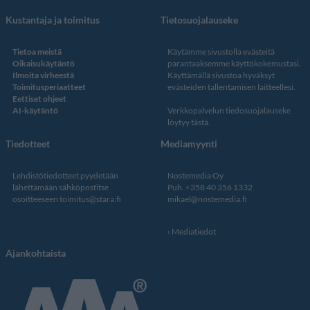
Kustantaja ja toimitus
Tietosuojalauseke
Tietoa meistä
Käytämme sivustolla evästeitä
Oikaisukäytäntö
parantaaksemme käyttökokemustasi.
Ilmoita virheestä
Käyttämällä sivustoa hyväksyt
Toimitusperiaatteet
evästeiden tallentamisen laitteellesi.
Eettiset ohjeet
AI-käytäntö
Verkkopalvelun
tiedosuojalauseke
löytyy tästä
.
Tiedotteet
Mediamyynti
Lehdistötiedotteet pyydetään
Nostemedia Oy
lähettämään sähköpostitse
Puh. +358 40 356 1332
osoitteeseen
toimitus@stara.fi
mikael@nostemedia.fi
Mediatiedot
Ajankohtaista