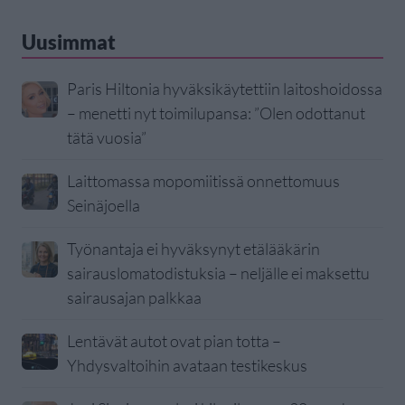
Uusimmat
Paris Hiltonia hyväksikäytettiin laitoshoidossa
– menetti nyt toimilupansa: ”Olen odottanut
tätä vuosia”
Laittomassa mopomiitissä onnettomuus
Seinäjoella
Työnantaja ei hyväksynyt etälääkärin
sairauslomatodistuksia – neljälle ei maksettu
sairausajan palkkaa
Lentävät autot ovat pian totta –
Yhdysvaltoihin avataan testikeskus