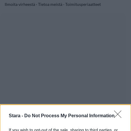
Ilmoita virheestä
·
Tietoa meistä
·
Toimitusperiaatteet
Stara -
Do Not Process My Personal Information
If you wish to opt-out of the sale, sharing to third parties, or