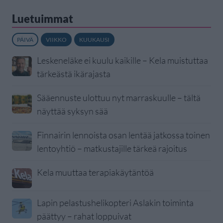
Luetuimmat
PÄIVÄ
VIIKKO
KUUKAUSI
Leskeneläke ei kuulu kaikille – Kela muistuttaa
tärkeästä ikärajasta
Sääennuste ulottuu nyt marraskuulle – tältä
näyttää syksyn sää
Finnairin lennoista osan lentää jatkossa toinen
lentoyhtiö – matkustajille tärkeä rajoitus
Kela muuttaa terapiakäytäntöä
Lapin pelastushelikopteri Aslakin toiminta
päättyy – rahat loppuivat