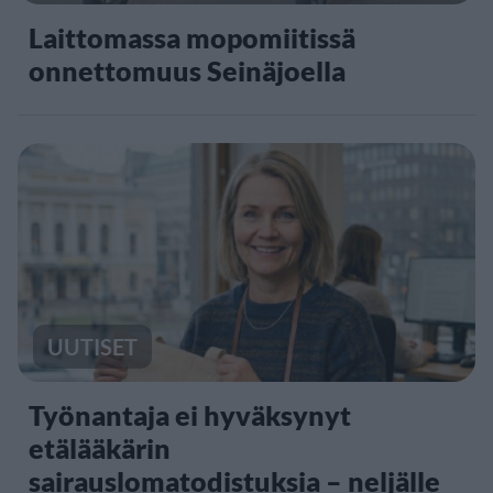
Laittomassa mopomiitissä
onnettomuus Seinäjoella
UUTISET
Työnantaja ei hyväksynyt
etälääkärin
sairauslomatodistuksia – neljälle