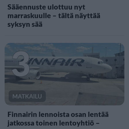
Sääennuste ulottuu nyt
marraskuulle – tältä näyttää
syksyn sää
3
MATKAILU
Finnairin lennoista osan lentää
jatkossa toinen lentoyhtiö –