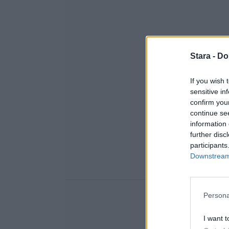
Stara -
Do
If you wish 
sensitive in
confirm you
continue se
information 
further disc
participants
Downstream 
Persona
I want t