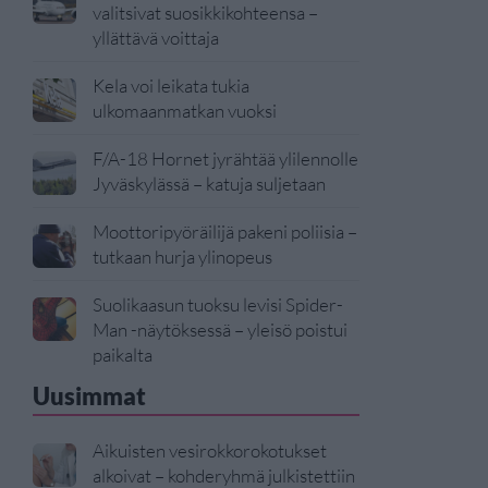
valitsivat suosikkikohteensa –
yllättävä voittaja
Kela voi leikata tukia
ulkomaanmatkan vuoksi
F/A-18 Hornet jyrähtää ylilennolle
Jyväskylässä – katuja suljetaan
Moottoripyöräilijä pakeni poliisia –
tutkaan hurja ylinopeus
Suolikaasun tuoksu levisi Spider-
Man -näytöksessä – yleisö poistui
paikalta
Uusimmat
Aikuisten vesirokkorokotukset
alkoivat – kohderyhmä julkistettiin