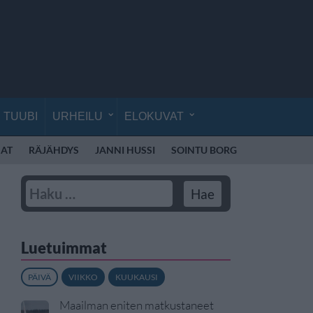
TUUBI
URHEILU
ELOKUVAT
AT
RÄJÄHDYS
JANNI HUSSI
SOINTU BORG
KYLIE MINO
Luetuimmat
PÄIVÄ
VIIKKO
KUUKAUSI
Maailman eniten matkustaneet