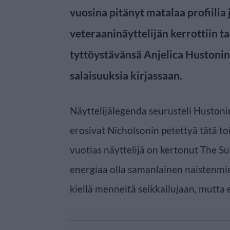
vuosina pitänyt matalaa profiilia
veteraaninäyttelijän kerrottiin 
tyttöystävänsä Anjelica Hustoni
salaisuuksia kirjassaan.
Näyttelijälegenda seurusteli Hustoni
erosivat Nicholsonin petettyä tätä to
vuotias näyttelijä on kertonut The Sun
energiaa olla samanlainen naistenmi
kiellä menneitä seikkailujaan, mutta 