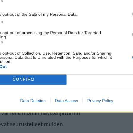
In
o opt-out of the Sale of my Personal Data.
In
to opt-out of processing my Personal Data for Targeted
ing.
In
s”, en kiellä sitä. Mutta gigolon
o opt-out of Collection, Use, Retention, Sale, and/or Sharing
ersonal Data that Is Unrelated with the Purposes for which it
eksilegendan maine tuntuu
lected.
Out
peeksi energiaa toilailla samaan
CONFIRM
icholson tilittää The Sun -
Data Deletion
Data Access
Privacy Policy
varrelle moniin näyttelijättäriin
ovat seurustelleet muiden