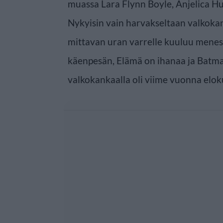
muassa Lara Flynn Boyle, Anjelica Hus
Nykyisin vain harvakseltaan valkokan
mittavan uran varrelle kuuluu menest
käenpesän, Elämä on ihanaa ja Batma
valkokankaalla oli viime vuonna el