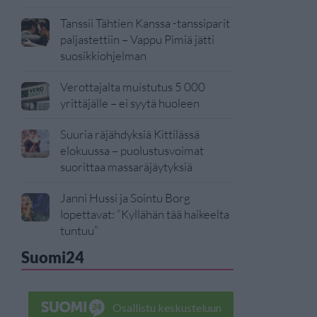
Tanssii Tähtien Kanssa -tanssiparit
paljastettiin – Vappu Pimiä jätti
suosikkiohjelman
Verottajalta muistutus 5 000
yrittäjälle – ei syytä huoleen
Suuria räjähdyksiä Kittilässä
elokuussa – puolustusvoimat
suorittaa massaräjäytyksiä
Janni Hussi ja Sointu Borg
lopettavat: ”Kyllähän tää haikeelta
tuntuu”
Suomi24