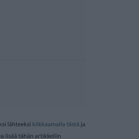
ksi lähteeksi
klikkaamalla tästä
ja
a lisää tähän artikkeliin