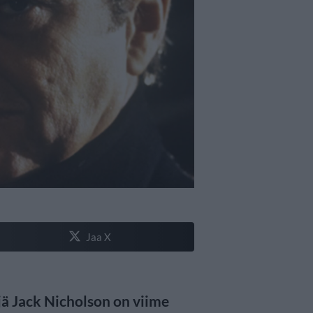
Jaa X
jä Jack Nicholson on viime