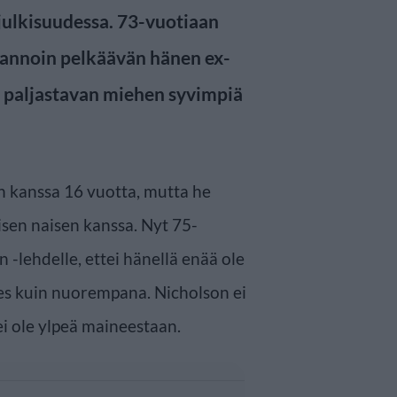
 julkisuudessa. 73-vuotiaan
taannoin pelkäävän hänen ex-
n paljastavan miehen syvimpiä
n kanssa 16 vuotta, mutta he
isen naisen kanssa. Nyt 75-
 -lehdelle, ettei hänellä enää ole
es kuin nuorempana. Nicholson ei
ei ole ylpeä maineestaan.