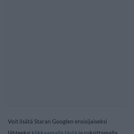
Voit lisätä Staran Googlen ensisijaiseksi
lähteeksi
klikkaamalla tästä
ja ruksittamalla