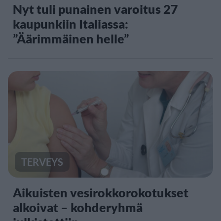
Nyt tuli punainen varoitus 27
kaupunkiin Italiassa:
”Äärimmäinen helle”
TERVEYS
Aikuisten vesirokkorokotukset
alkoivat – kohderyhmä