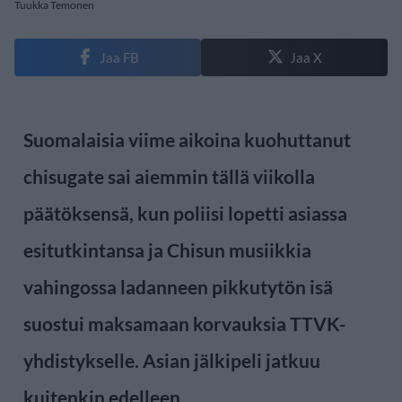
Tuukka Temonen
Jaa FB
Jaa X
Suomalaisia viime aikoina kuohuttanut
chisugate sai aiemmin tällä viikolla
päätöksensä, kun poliisi lopetti asiassa
esitutkintansa ja Chisun musiikkia
vahingossa ladanneen pikkutytön isä
suostui maksamaan korvauksia TTVK-
yhdistykselle. Asian jälkipeli jatkuu
kuitenkin edelleen.