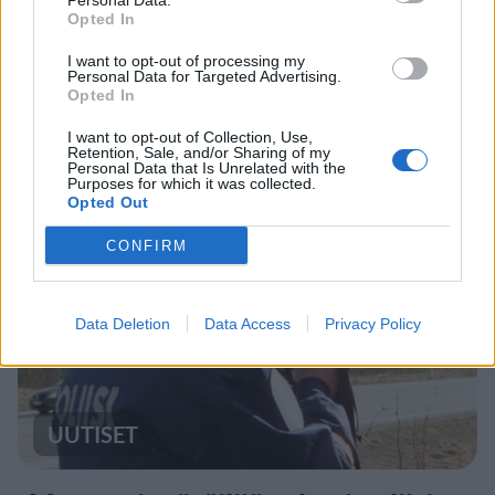
Personal Data.
Opted In
UUTISET
I want to opt-out of processing my
Personal Data for Targeted Advertising.
Opted In
F/A-18 Hornet jyrähtää ylilennolle
I want to opt-out of Collection, Use,
Jyväskylässä – katuja suljetaan
Retention, Sale, and/or Sharing of my
Personal Data that Is Unrelated with the
Purposes for which it was collected.
Opted Out
4
CONFIRM
Data Deletion
Data Access
Privacy Policy
UUTISET