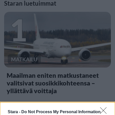
Staran luetuimmat
1
MATKAILU
Maailman eniten matkustaneet
valitsivat suosikkikohteensa –
yllättävä voittaja
Stara -
Do Not Process My Personal Information