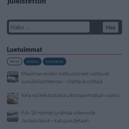
julkistettiin
Luetuimmat
PÄIVÄ
VIIKKO
KUUKAUSI
Maailman eniten matkustaneet valitsivat
suosikkikohteensa – yllättävä voittaja
Kela voi leikata tukia ulkomaanmatkan vuoksi
F/A-18 Hornet jyrähtää ylilennolle
Jyväskylässä – katuja suljetaan