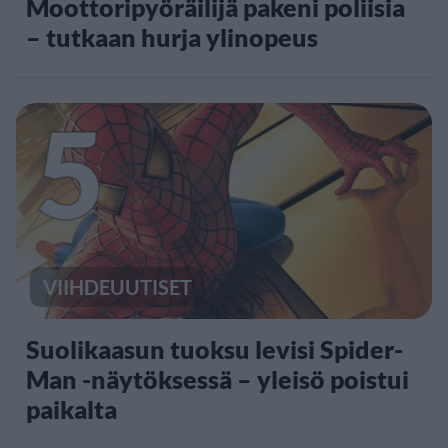
Moottoripyöräilijä pakeni poliisia
– tutkaan hurja ylinopeus
5
VIIHDEUUTISET
Suolikaasun tuoksu levisi Spider-
Man -näytöksessä – yleisö poistui
paikalta