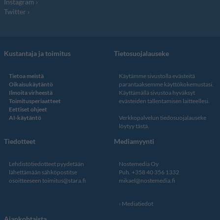
Instagram
Twitter
Kustantaja ja toimitus
Tietosuojalauseke
Tietoa meistä
Käytämme sivustolla evästeitä
Oikaisukäytäntö
parantaaksemme käyttökokemustasi.
Ilmoita virheestä
Käyttämällä sivustoa hyväksyt
Toimitusperiaatteet
evästeiden tallentamisen laitteellesi.
Eettiset ohjeet
AI-käytäntö
Verkkopalvelun
tiedosuojalauseke
löytyy tästä
.
Tiedotteet
Mediamyynti
Lehdistötiedotteet pyydetään
Nostemedia Oy
lähettämään sähköpostitse
Puh. +358 40 356 1332
osoitteeseen
toimitus@stara.fi
mikael@nostemedia.fi
Mediatiedot
Ajankohtaista