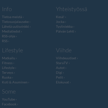
Info
Yhteistyössä
Tietoa meistä
Kesä!
Tietosuojalauseke
Jocka
Lähetä uutisvinkki
Tyyliniekka
Mediatiedot
Päivän Lehti
RSS-ohje
RSS
Lifestyle
Viihde
Matkailu
Viihdeuutiset
Fitness
StaraTV
Lifestyle
Autot
Terveys
Digi
Ruoka
Pelit
Koti & Asuminen
Elokuvat
Some
YouTube
Facebook