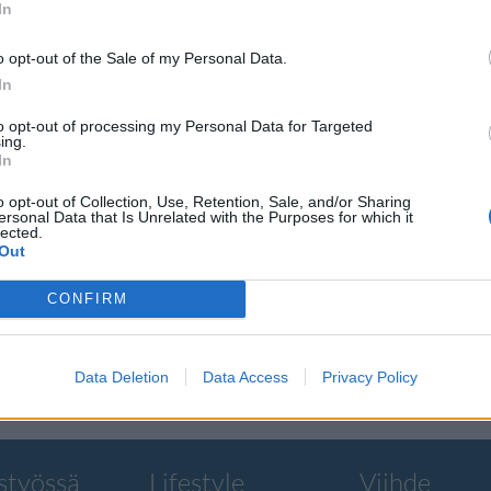
In
o opt-out of the Sale of my Personal Data.
In
to opt-out of processing my Personal Data for Targeted
ajaa
ing.
In
o opt-out of Collection, Use, Retention, Sale, and/or Sharing
ersonal Data that Is Unrelated with the Purposes for which it
lected.
Out
rtoo, että se on
CONFIRM
Data Deletion
Data Access
Privacy Policy
styössä
Lifestyle
Viihde