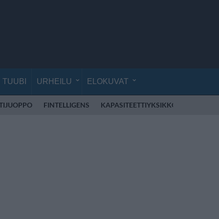
TUUBI
URHEILU
ELOKUVAT
TIJUOPPO
FINTELLIGENS
KAPASITEETTIYKSIKKÖ
MOHOMB