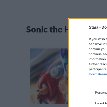
Sonic the Hedgehog
Stara -
Do
If you wish 
sensitive in
confirm you
continue se
information 
further disc
participants
Downstream 
Persona
I want t