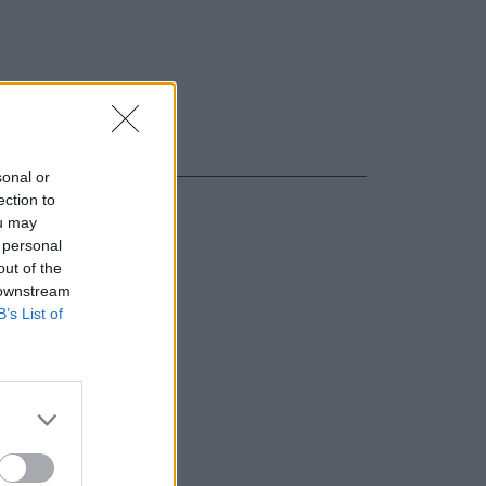
sonal or
ection to
ou may
 personal
out of the
 downstream
B’s List of