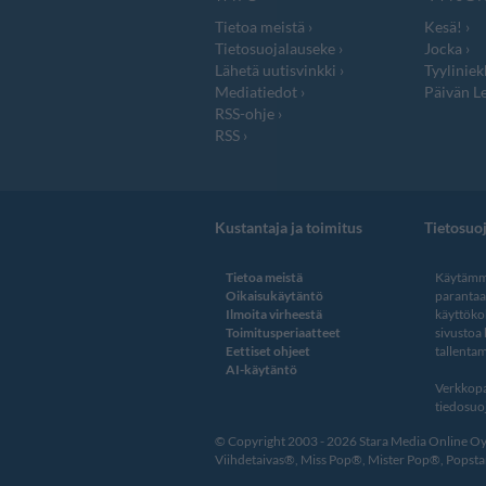
Tietoa meistä
Kesä!
Tietosuojalauseke
Jocka
Lähetä uutisvinkki
Tyyliniek
Mediatiedot
Päivän Le
RSS-ohje
RSS
Kustantaja ja toimitus
Tietosuo
Tietoa meistä
Käytämme
Oikaisukäytäntö
paranta
Ilmoita virheestä
käyttöko
Toimitusperiaatteet
sivustoa
Eettiset ohjeet
tallentam
AI-käytäntö
Verkkopa
tiedosuoj
© Copyright 2003 - 2026 Stara Media Online Oy. 
Viihdetaivas®, Miss Pop®, Mister Pop®, Popstar®