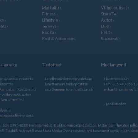
Matkailu
Viihdeuutiset
Fitness
StaraTV
ka
Lifestyle
Autot
hti
Terveys
Digi
Ruoka
Pelit
Koti & Asuminen
Elokuvat
jalauseke
Tiedotteet
Mediamyynti
 sivustolla evästeitä
Lehdistötiedotteet pyydetään
Nostemedia Oy
aksemme
lähettämään sähköpostitse
Puh. +358 40 356 1
kemustasi. Käyttämällä
osoitteeseen
toimitus@stara.fi
mikael@nostemedia.f
 hyväksyt evästeiden
isen laitteellesi.
Mediatiedot
lvelun
alauseke löytyy tästä
.
ISSN 1795-8180 (verkkomedia). Kaikki oikeudet pidätetään. Materiaalin luvaton julkais
, Tuubi® ja Jetset® ovat Stara Media Oy:n rekisteröityjä tavaramerkkejä, joiden käytt