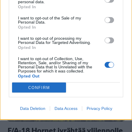
personal data.
Opted In
I want to opt-out of the Sale of my
Personal Data.
Opted In
I want to opt-out of processing my
Personal Data for Targeted Advertising.
Staran luetuimmat
Opted In
I want to opt-out of Collection, Use,
1
Retention, Sale, and/or Sharing of my
Personal Data that Is Unrelated with the
Purposes for which it was collected.
Opted Out
CONFIRM
Data Deletion
Data Access
Privacy Policy
UUTISET
F/A-18 Hornet jyrähtää ylilennolle