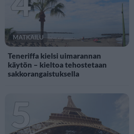
4
MATKAILU
Teneriffa kielsi uimarannan
käytön – kieltoa tehostetaan
sakkorangaistuksella
5