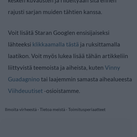
kesken kuvausten ja riideltyään sitä ennen
rajusti sarjan muiden tähtien kanssa.
Voit lisätä Staran Googlen ensisijaiseksi
lähteeksi
klikkaamalla tästä
ja ruksittamalla
laatikon. Voit myös lukea lisää tähän artikkeliin
liittyvistä teemoista ja aiheista, kuten
Vinny
Guadagnino
tai laajemmin samasta aihealueesta
Viihdeuutiset
-osioistamme.
Ilmoita virheestä
·
Tietoa meistä
·
Toimitusperiaatteet