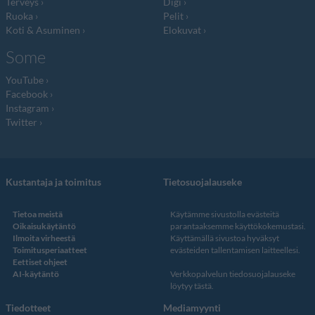
Terveys
Digi
Ruoka
Pelit
Koti & Asuminen
Elokuvat
Some
YouTube
Facebook
Instagram
Twitter
Kustantaja ja toimitus
Tietosuojalauseke
Tietoa meistä
Käytämme sivustolla evästeitä
Oikaisukäytäntö
parantaaksemme käyttökokemustasi.
Ilmoita virheestä
Käyttämällä sivustoa hyväksyt
Toimitusperiaatteet
evästeiden tallentamisen laitteellesi.
Eettiset ohjeet
AI-käytäntö
Verkkopalvelun
tiedosuojalauseke
löytyy tästä
.
Tiedotteet
Mediamyynti