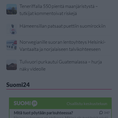
Teneriffalla 550 pientä maanjäristystä –
tutkijat kommentoivat riskejä
Hämeensillan patsaat puettiin suomirockiin
Norwegianille suoran lentoyhteys Helsinki-
Vantaalta ja norjalaiseen talvikohteeseen
Tulivuori purkautui Guatemalassa – hurja
näky videolle
Suomi24