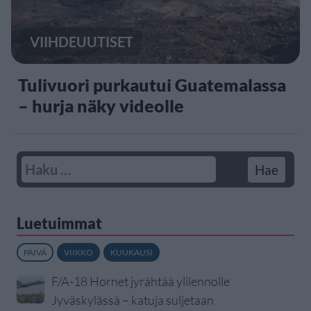
VIIHDEUUTISET
Tulivuori purkautui Guatemalassa
– hurja näky videolle
Luetuimmat
PÄIVÄ
VIIKKO
KUUKAUSI
F/A-18 Hornet jyrähtää ylilennolle
Jyväskylässä – katuja suljetaan