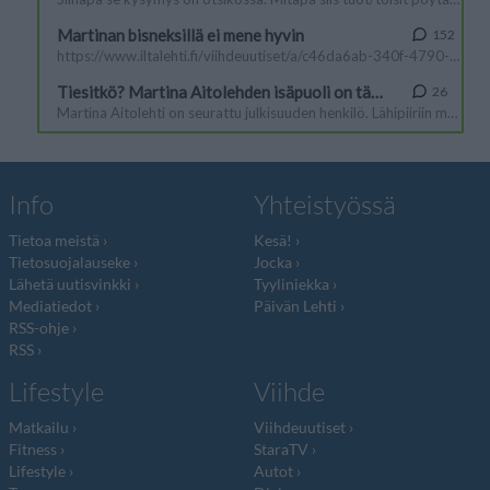
Info
Yhteistyössä
Tietoa meistä
Kesä!
Tietosuojalauseke
Jocka
Lähetä uutisvinkki
Tyyliniekka
Mediatiedot
Päivän Lehti
RSS-ohje
RSS
Lifestyle
Viihde
Matkailu
Viihdeuutiset
Fitness
StaraTV
Lifestyle
Autot