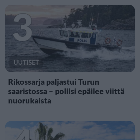
3
UUTISET
Rikossarja paljastui Turun
saaristossa – poliisi epäilee viittä
nuorukaista