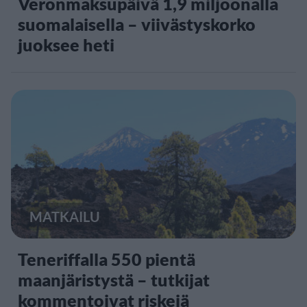
Veronmaksupäivä 1,9 miljoonalla
suomalaisella – viivästyskorko
juoksee heti
MATKAILU
Teneriffalla 550 pientä
maanjäristystä – tutkijat
kommentoivat riskejä