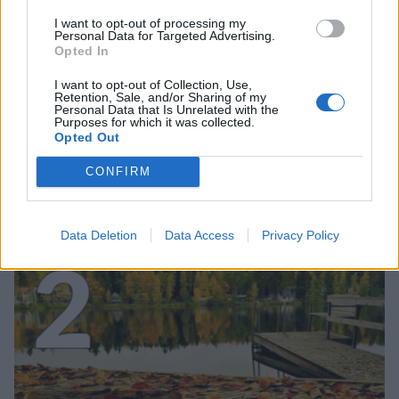
I want to opt-out of processing my
Personal Data for Targeted Advertising.
Opted In
UUTISET
I want to opt-out of Collection, Use,
Retention, Sale, and/or Sharing of my
Personal Data that Is Unrelated with the
Purposes for which it was collected.
Leskeneläke ei kuulu kaikille –
Opted Out
Kela muistuttaa tärkeästä
CONFIRM
ikärajasta
Data Deletion
Data Access
Privacy Policy
2