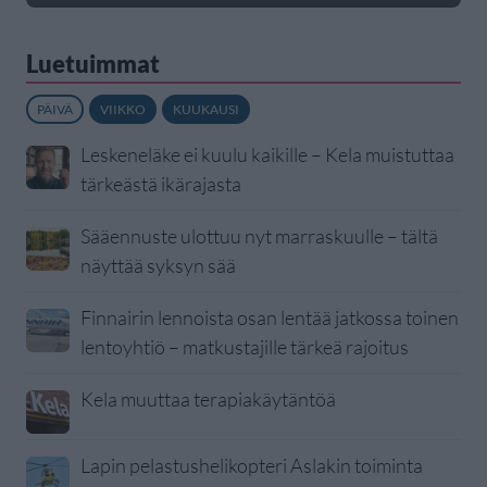
Luetuimmat
PÄIVÄ
VIIKKO
KUUKAUSI
Leskeneläke ei kuulu kaikille – Kela muistuttaa
tärkeästä ikärajasta
Sääennuste ulottuu nyt marraskuulle – tältä
näyttää syksyn sää
Finnairin lennoista osan lentää jatkossa toinen
lentoyhtiö – matkustajille tärkeä rajoitus
Kela muuttaa terapiakäytäntöä
Lapin pelastushelikopteri Aslakin toiminta