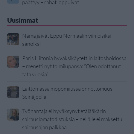
päättyy – rahat loppuivat
Uusimmat
Nämä jäivät Eppu Normaalin viimeisiksi
sanoiksi
Paris Hiltonia hyväksikäytettiin laitoshoidossa
– menetti nyt toimilupansa: ”Olen odottanut
tätä vuosia”
Laittomassa mopomiitissä onnettomuus
Seinäjoella
Työnantaja ei hyväksynyt etälääkärin
sairauslomatodistuksia – neljälle ei maksettu
sairausajan palkkaa