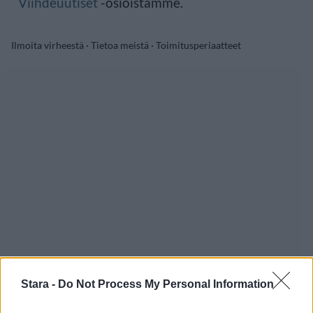
Viihdeuutiset
-osioistamme.
Ilmoita virheestä
·
Tietoa meistä
·
Toimitusperiaatteet
Stara -
Do Not Process My Personal Information