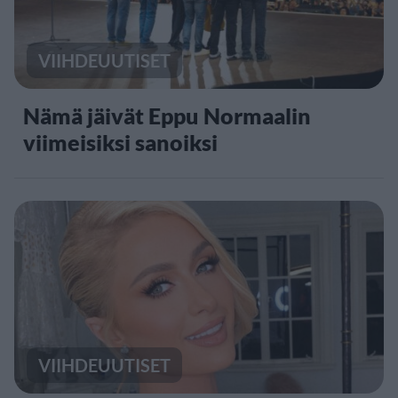
VIIHDEUUTISET
Nämä jäivät Eppu Normaalin
viimeisiksi sanoiksi
VIIHDEUUTISET