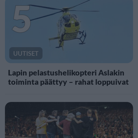
5
UUTISET
Lapin pelastushelikopteri Aslakin
toiminta päättyy – rahat loppuivat