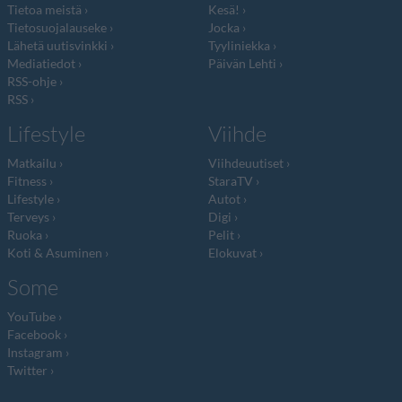
Tietoa meistä
Kesä!
Tietosuojalauseke
Jocka
Lähetä uutisvinkki
Tyyliniekka
Mediatiedot
Päivän Lehti
RSS-ohje
RSS
Lifestyle
Viihde
Matkailu
Viihdeuutiset
Fitness
StaraTV
Lifestyle
Autot
Terveys
Digi
Ruoka
Pelit
Koti & Asuminen
Elokuvat
Some
YouTube
Facebook
Instagram
Twitter