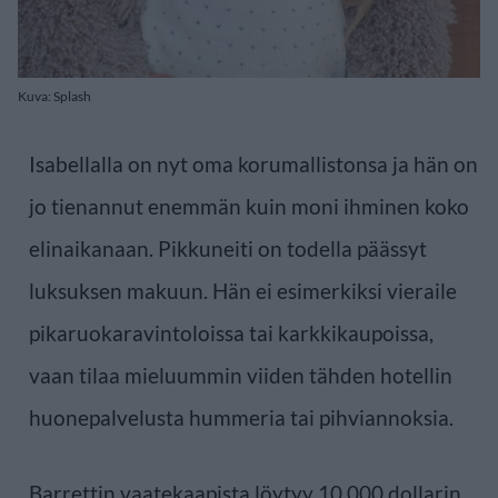
Kuva: Splash
Isabellalla on nyt oma korumallistonsa ja hän on
jo tienannut enemmän kuin moni ihminen koko
elinaikanaan. Pikkuneiti on todella päässyt
luksuksen makuun. Hän ei esimerkiksi vieraile
pikaruokaravintoloissa tai karkkikaupoissa,
vaan tilaa mieluummin viiden tähden hotellin
huonepalvelusta hummeria tai pihviannoksia.
Barrettin vaatekaapista löytyy 10.000 dollarin,