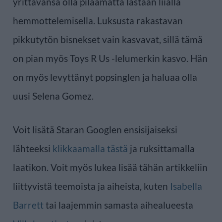
yrittävänsä olla pilaamatta lastaan liialla
hemmottelemisella. Luksusta rakastavan
pikkutytön bisnekset vain kasvavat, sillä tämä
on pian myös Toys R Us -lelumerkin kasvo. Hän
on myös levyttänyt popsinglen ja haluaa olla
uusi Selena Gomez.
Voit lisätä Staran Googlen ensisijaiseksi
lähteeksi
klikkaamalla tästä
ja ruksittamalla
laatikon. Voit myös lukea lisää tähän artikkeliin
liittyvistä teemoista ja aiheista, kuten
Isabella
Barrett
tai laajemmin samasta aihealueesta