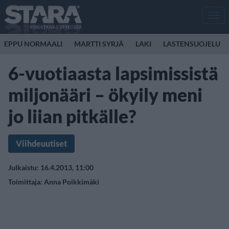
Men
EPPU NORMAALI
MARTTI SYRJÄ
LAKI
LASTENSUOJELU
6-vuotiaasta lapsimissistä
miljonääri – ökyily meni
jo liian pitkälle?
Viihdeuutiset
Julkaistu: 16.4.2013, 11:00
Toimittaja:
Anna Poikkimäki