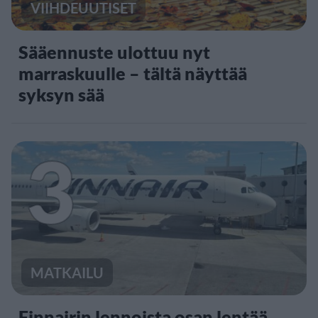
VIIHDEUUTISET
Sääennuste ulottuu nyt
marraskuulle – tältä näyttää
syksyn sää
3
MATKAILU
Finnairin lennoista osan lentää