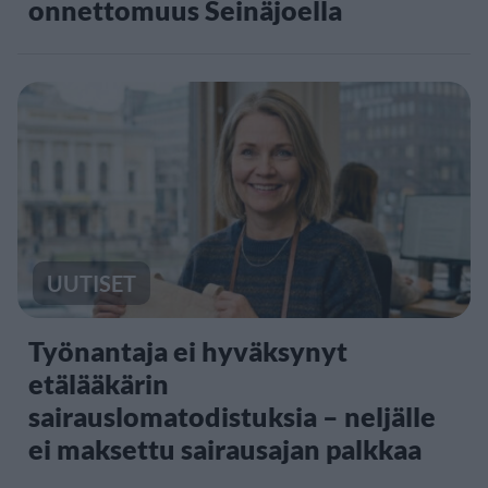
onnettomuus Seinäjoella
UUTISET
Työnantaja ei hyväksynyt
etälääkärin
sairauslomatodistuksia – neljälle
ei maksettu sairausajan palkkaa