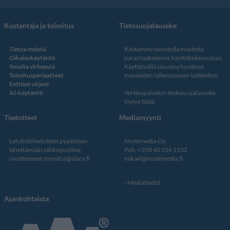
Kustantaja ja toimitus
Tietosuojalauseke
Tietoa meistä
Käytämme sivustolla evästeitä
Oikaisukäytäntö
parantaaksemme käyttökokemustasi.
Ilmoita virheestä
Käyttämällä sivustoa hyväksyt
Toimitusperiaatteet
evästeiden tallentamisen laitteellesi.
Eettiset ohjeet
AI-käytäntö
Verkkopalvelun
tiedosuojalauseke
löytyy tästä
.
Tiedotteet
Mediamyynti
Lehdistötiedotteet pyydetään
Nostemedia Oy
lähettämään sähköpostitse
Puh. +358 40 356 1332
osoitteeseen
toimitus@stara.fi
mikael@nostemedia.fi
Mediatiedot
Ajankohtaista