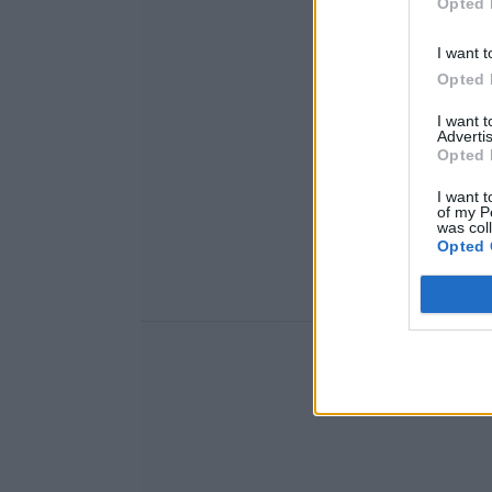
Opted 
I want t
Opted 
I want 
Advertis
Opted 
I want t
of my P
was col
Opted 