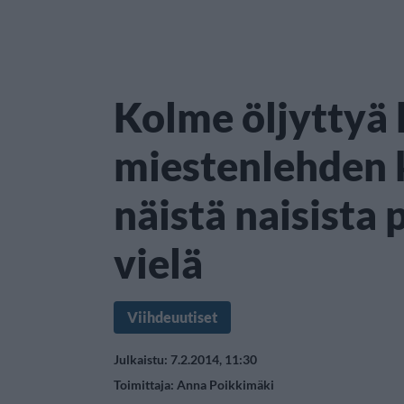
Kolme öljyttyä 
miestenlehden 
näistä naisista
vielä
Viihdeuutiset
Julkaistu: 7.2.2014, 11:30
Toimittaja:
Anna Poikkimäki