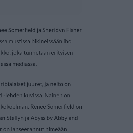
nee Somerfield ja Sheridyn Fisher
sa mustissa bikineissään iho
ikko, joka tunnetaan erityisen
sessa mediassa.
ibialaiset juuret, ja neito on
d -lehden kuvissa. Nainen on
kokoelman. Renee Somerfield on
en Stellyn ja Abyss by Abby and
er on lanseerannut nimeään