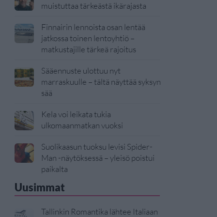
muistuttaa tärkeästä ikärajasta
Finnairin lennoista osan lentää
jatkossa toinen lentoyhtiö –
matkustajille tärkeä rajoitus
Sääennuste ulottuu nyt
marraskuulle – tältä näyttää syksyn
sää
Kela voi leikata tukia
ulkomaanmatkan vuoksi
Suolikaasun tuoksu levisi Spider-
Man -näytöksessä – yleisö poistui
paikalta
Uusimmat
Tallinkin Romantika lähtee Italiaan