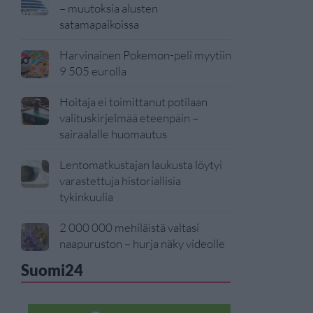
– muutoksia alusten
satamapaikoissa
Harvinainen Pokemon-peli myytiin
9 505 eurolla
Hoitaja ei toimittanut potilaan
valituskirjelmää eteenpäin –
sairaalalle huomautus
Lentomatkustajan laukusta löytyi
varastettuja historiallisia
tykinkuulia
2 000 000 mehiläistä valtasi
naapuruston – hurja näky videolle
Suomi24