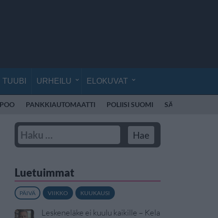
TUUBI
URHEILU
ELOKUVAT
SPOO
PANKKIAUTOMAATTI
POLIISI SUOMI
SÄHKÖPOTKUL
Luetuimmat
PÄIVÄ
VIIKKO
KUUKAUSI
Leskeneläke ei kuulu kaikille – Kela