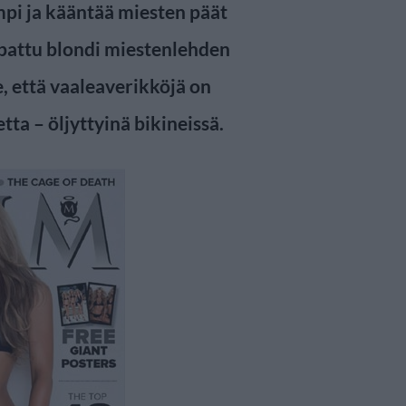
pi ja kääntää miesten päät
pattu blondi miestenlehden
, että vaaleaverikköjä on
ta – öljyttyinä bikineissä.