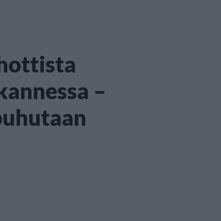
hottista
kannessa –
 puhutaan