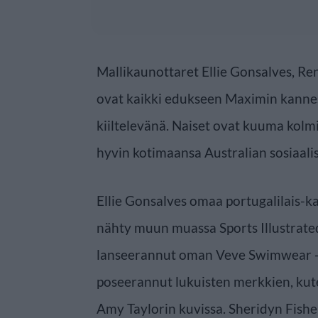
Mallikaunottaret Ellie Gonsalves, Re
ovat kaikki edukseen Maximin kannes
kiiltelevänä. Naiset ovat kuuma kolm
hyvin kotimaansa Australian sosiaali
Ellie Gonsalves omaa portugalilais-kar
nähty muun muassa Sports Illustrate
lanseerannut oman Veve Swimwear -
poseerannut lukuisten merkkien, kut
Amy Taylorin kuvissa. Sheridyn Fish