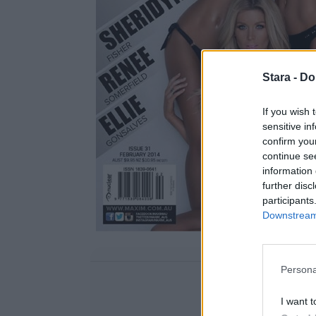
Stara -
Do
If you wish 
sensitive in
confirm you
continue se
information 
further disc
participants
Downstream 
Persona
I want t