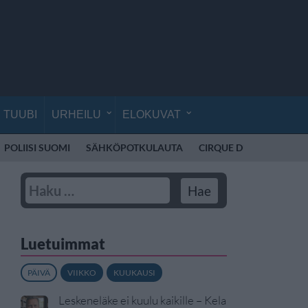
TUUBI
URHEILU
ELOKUVAT
POLIISI SUOMI
SÄHKÖPOTKULAUTA
CIRQUE DU SOLEIL
K
Luetuimmat
PÄIVÄ
VIIKKO
KUUKAUSI
Leskeneläke ei kuulu kaikille – Kela