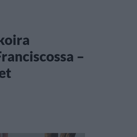
koira
Franciscossa –
et