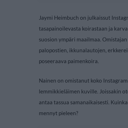
Jaymi Heimbuch on julkaissut Instagr
tasapainoilevasta koirastaan ja kar
suosion ympäri maailmaa. Omistajan
palopostien, ikkunalautojen, erkkerei
poseeraava paimenkoira.
Nainen on omistanut koko Instagram-p
lemmikkieläimen kuville. Joissakin ot
antaa tassua samanaikaisesti. Kuink
mennyt pieleen?