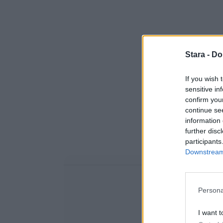
Stara -
Do
If you wish 
sensitive in
confirm you
continue se
information 
further disc
participants
Downstream 
Persona
I want t