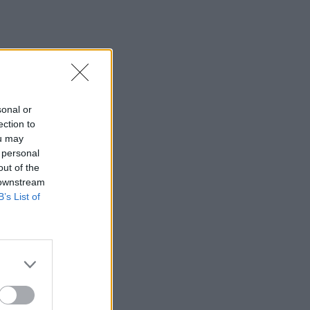
sonal or
ection to
ou may
 personal
out of the
 downstream
B’s List of