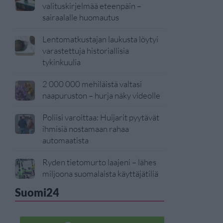
valituskirjelmää eteenpäin –
sairaalalle huomautus
Lentomatkustajan laukusta löytyi
varastettuja historiallisia
tykinkuulia
2 000 000 mehiläistä valtasi
naapuruston – hurja näky videolle
Poliisi varoittaa: Huijarit pyytävät
ihmisiä nostamaan rahaa
automaatista
Ryden tietomurto laajeni – lähes
miljoona suomalaista käyttäjätiliä
Suomi24