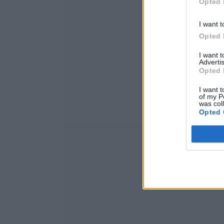
Opted 
I want t
Opted 
I want 
Advertis
Opted 
I want t
of my P
was col
Opted 