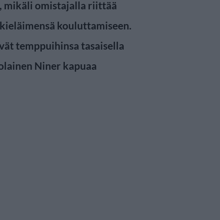
mikäli omistajalla riittää
kkieläimensä kouluttamiseen.
vät temppuihinsa tasaisella
colainen Niner kapuaa