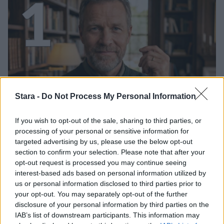
1
UUTISET
Stara -
Do Not Process My Personal Information
Leskeneläke ei kuulu kaikille –
If you wish to opt-out of the sale, sharing to third parties, or
Kela muistuttaa tärkeästä
processing of your personal or sensitive information for
ikärajasta
targeted advertising by us, please use the below opt-out
section to confirm your selection. Please note that after your
opt-out request is processed you may continue seeing
interest-based ads based on personal information utilized by
2
us or personal information disclosed to third parties prior to
your opt-out. You may separately opt-out of the further
disclosure of your personal information by third parties on the
IAB’s list of downstream participants. This information may