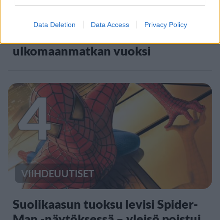
UUTISET
Data Deletion
Data Access
Privacy Policy
Kela voi leikata tukia
ulkomaanmatkan vuoksi
4
VIIHDEUUTISET
Suolikaasun tuoksu levisi Spider-
Man -näytöksessä – yleisö poistui