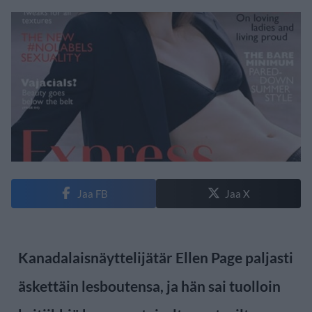
Jaa FB
Jaa X
Kanadalaisnäyttelijätär Ellen Page paljasti
äskettäin lesboutensa, ja hän sai tuolloin