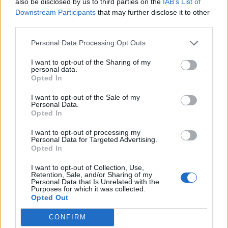
also be disclosed by us to third parties on the
IAB’s List of
Downstream Participants
that may further disclose it to other
third parties.
MATKAILU
Personal Data Processing Opt Outs
I want to opt-out of the Sharing of my
personal data.
Finnairin lennoista osan lentää
Opted In
jatkossa toinen lentoyhtiö –
I want to opt-out of the Sale of my
matkustajille tärkeä rajoitus
Personal Data.
Opted In
I want to opt-out of processing my
Personal Data for Targeted Advertising.
3
Opted In
I want to opt-out of Collection, Use,
Retention, Sale, and/or Sharing of my
Personal Data that Is Unrelated with the
Purposes for which it was collected.
Opted Out
CONFIRM