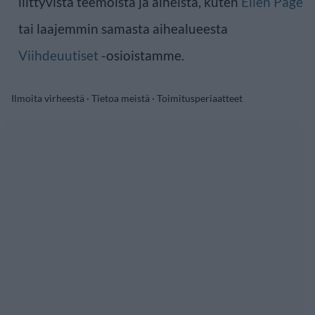
liittyvistä teemoista ja aiheista, kuten
Ellen Page
tai laajemmin samasta aihealueesta
Viihdeuutiset
-osioistamme.
Ilmoita virheestä
·
Tietoa meistä
·
Toimitusperiaatteet