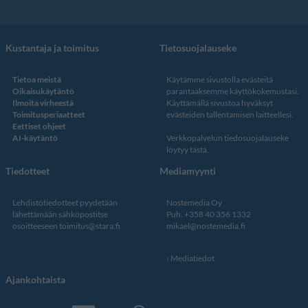
Kustantaja ja toimitus
Tietosuojalauseke
Tietoa meistä
Käytämme sivustolla evästeitä
Oikaisukäytäntö
parantaaksemme käyttökokemustasi.
Ilmoita virheestä
Käyttämällä sivustoa hyväksyt
Toimitusperiaatteet
evästeiden tallentamisen laitteellesi.
Eettiset ohjeet
AI-käytäntö
Verkkopalvelun
tiedosuojalauseke
löytyy tästä
.
Tiedotteet
Mediamyynti
Lehdistötiedotteet pyydetään
Nostemedia Oy
lähettämään sähköpostitse
Puh. +358 40 356 1332
osoitteeseen
toimitus@stara.fi
mikael@nostemedia.fi
Mediatiedot
Ajankohtaista