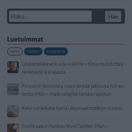
Luetuimmat
PÄIVÄ
VIIKKO
KUUKAUSI
Leskeneläke ei kuulu kaikille – Kela muistuttaa
tärkeästä ikärajasta
Finnairin lennoista osan lentää jatkossa toinen
lentoyhtiö – matkustajille tärkeä rajoitus
Kela voi leikata tukia ulkomaanmatkan vuoksi
Suolikaasun tuoksu levisi Spider-Man -