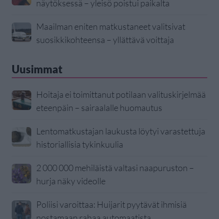
näytöksessä – yleisö poistui paikalta
Maailman eniten matkustaneet valitsivat
suosikkikohteensa – yllättävä voittaja
Uusimmat
Hoitaja ei toimittanut potilaan valituskirjelmää
eteenpäin – sairaalalle huomautus
Lentomatkustajan laukusta löytyi varastettuja
historiallisia tykinkuulia
2 000 000 mehiläistä valtasi naapuruston –
hurja näky videolle
Poliisi varoittaa: Huijarit pyytävät ihmisiä
nostamaan rahaa automaatista