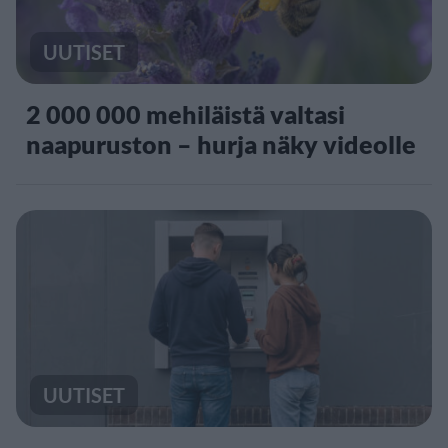
UUTISET
2 000 000 mehiläistä valtasi
naapuruston – hurja näky videolle
UUTISET