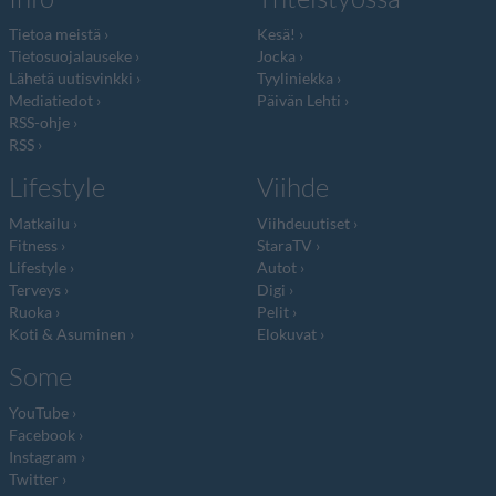
Tietoa meistä
Kesä!
Tietosuojalauseke
Jocka
Lähetä uutisvinkki
Tyyliniekka
Mediatiedot
Päivän Lehti
RSS-ohje
RSS
Lifestyle
Viihde
Matkailu
Viihdeuutiset
Fitness
StaraTV
Lifestyle
Autot
Terveys
Digi
Ruoka
Pelit
Koti & Asuminen
Elokuvat
Some
YouTube
Facebook
Instagram
Twitter