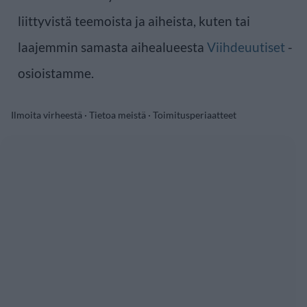
liittyvistä teemoista ja aiheista, kuten tai
laajemmin samasta aihealueesta
Viihdeuutiset
-
osioistamme.
Ilmoita virheestä
·
Tietoa meistä
·
Toimitusperiaatteet