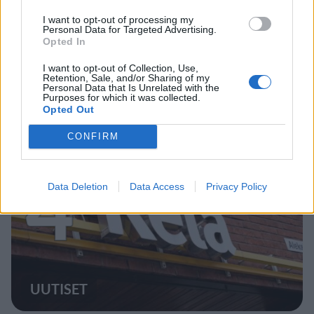
I want to opt-out of processing my
MATKAILU
Personal Data for Targeted Advertising.
Opted In
Finnairin lennoista osan lentää
I want to opt-out of Collection, Use,
Retention, Sale, and/or Sharing of my
jatkossa toinen lentoyhtiö –
Personal Data that Is Unrelated with the
Purposes for which it was collected.
matkustajille tärkeä rajoitus
Opted Out
CONFIRM
4
Data Deletion
Data Access
Privacy Policy
UUTISET