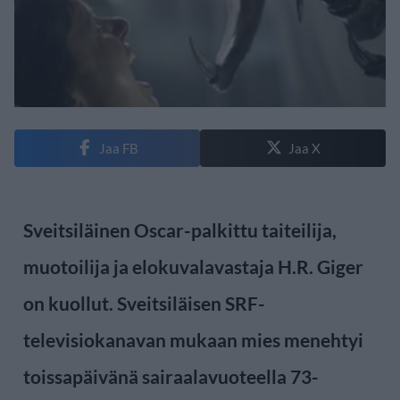
Jaa FB
Jaa X
Sveitsiläinen Oscar-palkittu taiteilija,
muotoilija ja elokuvalavastaja H.R. Giger
on kuollut. Sveitsiläisen SRF-
televisiokanavan mukaan mies menehtyi
toissapäivänä sairaalavuoteella 73-