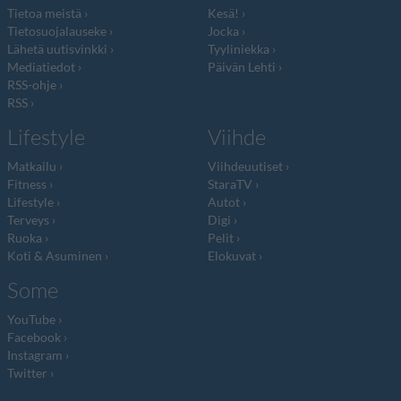
Tietoa meistä
Kesä!
Tietosuojalauseke
Jocka
Lähetä uutisvinkki
Tyyliniekka
Mediatiedot
Päivän Lehti
RSS-ohje
RSS
Lifestyle
Viihde
Matkailu
Viihdeuutiset
Fitness
StaraTV
Lifestyle
Autot
Terveys
Digi
Ruoka
Pelit
Koti & Asuminen
Elokuvat
Some
YouTube
Facebook
Instagram
Twitter