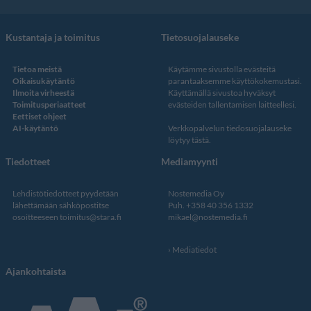
Kustantaja ja toimitus
Tietosuojalauseke
Tietoa meistä
Käytämme sivustolla evästeitä
Oikaisukäytäntö
parantaaksemme käyttökokemustasi.
Ilmoita virheestä
Käyttämällä sivustoa hyväksyt
Toimitusperiaatteet
evästeiden tallentamisen laitteellesi.
Eettiset ohjeet
AI-käytäntö
Verkkopalvelun
tiedosuojalauseke
löytyy tästä
.
Tiedotteet
Mediamyynti
Lehdistötiedotteet pyydetään
Nostemedia Oy
lähettämään sähköpostitse
Puh. +358 40 356 1332
osoitteeseen
toimitus@stara.fi
mikael@nostemedia.fi
Mediatiedot
Ajankohtaista