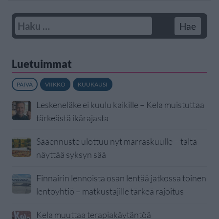
Luetuimmat
PÄIVÄ
VIIKKO
KUUKAUSI
Leskeneläke ei kuulu kaikille – Kela muistuttaa
tärkeästä ikärajasta
Sääennuste ulottuu nyt marraskuulle – tältä
näyttää syksyn sää
Finnairin lennoista osan lentää jatkossa toinen
lentoyhtiö – matkustajille tärkeä rajoitus
Kela muuttaa terapiakäytäntöä