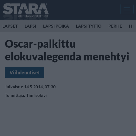
Men
LAPSET
LAPSI
LAPSI POIKA
LAPSI TYTTÖ
PERHE
HIR
Oscar-palkittu
elokuvalegenda menehtyi
Viihdeuutiset
Julkaistu: 14.5.2014, 07:30
Toimittaja:
Tim Isokivi