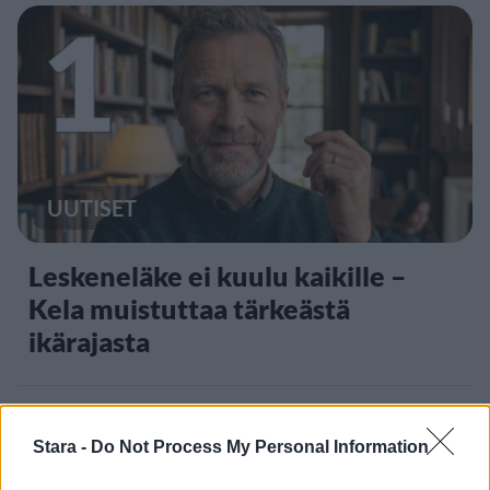
1
UUTISET
Leskeneläke ei kuulu kaikille –
Kela muistuttaa tärkeästä
ikärajasta
2
Stara -
Do Not Process My Personal Information