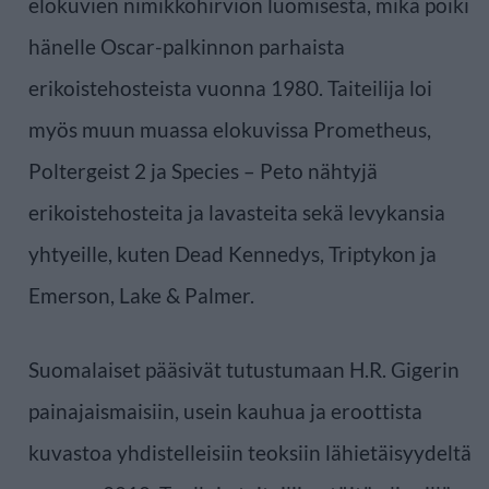
elokuvien nimikkohirviön luomisesta, mikä poiki
hänelle Oscar-palkinnon parhaista
erikoistehosteista vuonna 1980. Taiteilija loi
myös muun muassa elokuvissa Prometheus,
Poltergeist 2 ja Species – Peto nähtyjä
erikoistehosteita ja lavasteita sekä levykansia
yhtyeille, kuten Dead Kennedys, Triptykon ja
Emerson, Lake & Palmer.
Suomalaiset pääsivät tutustumaan H.R. Gigerin
painajaismaisiin, usein kauhua ja eroottista
kuvastoa yhdistelleisiin teoksiin lähietäisyydeltä