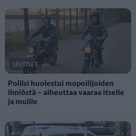
UUTISET
Poliisi huolestui mopoilijoiden
ilmiöstä – aiheuttaa vaaraa itselle
ja muille