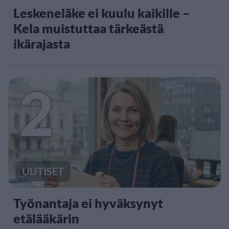
Leskeneläke ei kuulu kaikille –
Kela muistuttaa tärkeästä
ikärajasta
2
UUTISET
Työnantaja ei hyväksynyt
etälääkärin