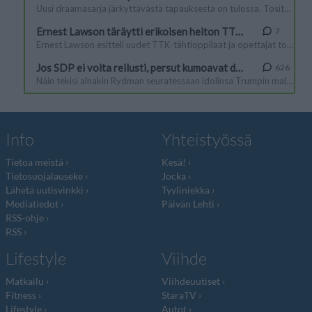
Info
Yhteistyössä
Tietoa meistä
Kesä!
Tietosuojalauseke
Jocka
Lähetä uutisvinkki
Tyyliniekka
Mediatiedot
Päivän Lehti
RSS-ohje
RSS
Lifestyle
Viihde
Matkailu
Viihdeuutiset
Fitness
StaraTV
Lifestyle
Autot