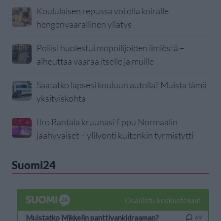
Koululaisen repussa voi olla koiralle
hengenvaarallinen yllätys
Poliisi huolestui mopoilijoiden ilmiöstä –
aiheuttaa vaaraa itselle ja muille
Saatatko lapsesi kouluun autolla? Muista tämä
yksityiskohta
IIro Rantala kruunasi Eppu Normaalin
jäähyväiset – ylilyönti kuitenkin tyrmistytti
Suomi24