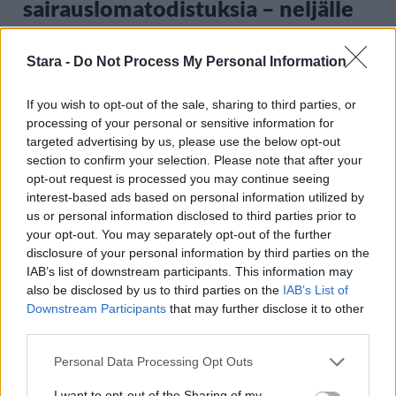
sairauslomatodistuksia – neljälle
ei maksettu sairausajan palkkaa
Stara -
Do Not Process My Personal Information
3
If you wish to opt-out of the sale, sharing to third parties, or
processing of your personal or sensitive information for
targeted advertising by us, please use the below opt-out
section to confirm your selection. Please note that after your
opt-out request is processed you may continue seeing
interest-based ads based on personal information utilized by
us or personal information disclosed to third parties prior to
your opt-out. You may separately opt-out of the further
disclosure of your personal information by third parties on the
MATKAILU
IAB’s list of downstream participants. This information may
also be disclosed by us to third parties on the
IAB’s List of
Finnairin lennoista osan lentää
Downstream Participants
that may further disclose it to other
third parties.
jatkossa toinen lentoyhtiö –
matkustajille tärkeä rajoitus
Personal Data Processing Opt Outs
I want to opt-out of the Sharing of my