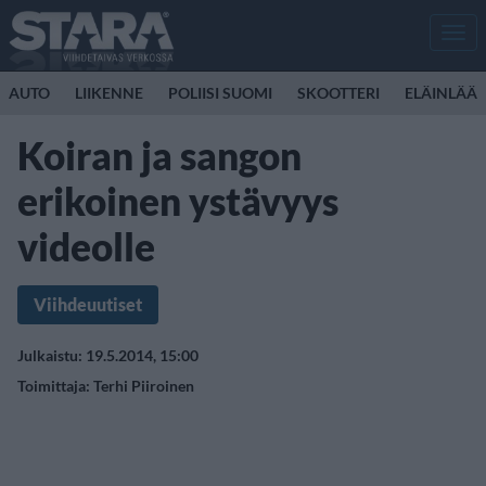
Men
AUTO
LIIKENNE
POLIISI SUOMI
SKOOTTERI
ELÄINLÄÄK
Koiran ja sangon
erikoinen ystävyys
videolle
Viihdeuutiset
Julkaistu: 19.5.2014, 15:00
Toimittaja:
Terhi Piiroinen