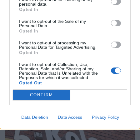
personal data.
Opted In
4
I want to opt-out of the Sale of my
Personal Data.
Opted In
I want to opt-out of processing my
Personal Data for Targeted Advertising.
Opted In
I want to opt-out of Collection, Use,
UUTISET
Retention, Sale, and/or Sharing of my
Personal Data that Is Unrelated with the
Purposes for which it was collected.
Opted Out
Lapin pelastushelikopteri Aslakin
toiminta päättyy – rahat loppuivat
CONFIRM
Data Deletion
Data Access
Privacy Policy
5