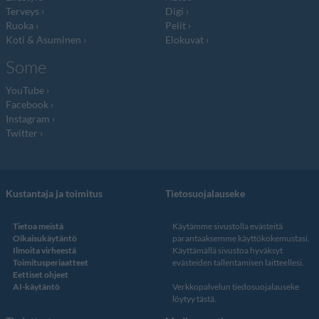
Terveys
Digi
Ruoka
Pelit
Koti & Asuminen
Elokuvat
Some
YouTube
Facebook
Instagram
Twitter
Kustantaja ja toimitus
Tietosuojalauseke
Tietoa meistä
Käytämme sivustolla evästeitä
Oikaisukäytäntö
parantaaksemme käyttökokemustasi.
Ilmoita virheestä
Käyttämällä sivustoa hyväksyt
Toimitusperiaatteet
evästeiden tallentamisen laitteellesi.
Eettiset ohjeet
AI-käytäntö
Verkkopalvelun
tiedosuojalauseke
löytyy tästä
.