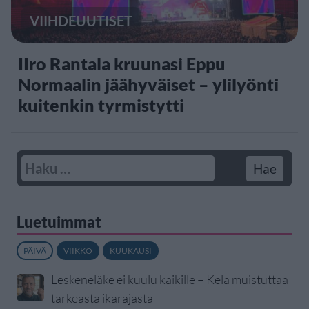
VIIHDEUUTISET
IIro Rantala kruunasi Eppu
Normaalin jäähyväiset – ylilyönti
kuitenkin tyrmistytti
Luetuimmat
PÄIVÄ
VIIKKO
KUUKAUSI
Leskeneläke ei kuulu kaikille – Kela muistuttaa
tärkeästä ikärajasta