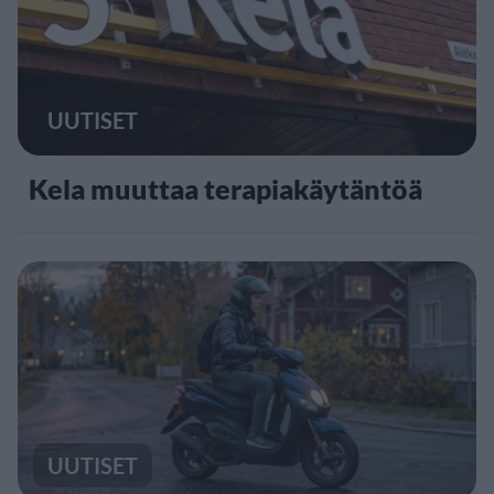
UUTISET
Kela muuttaa terapiakäytäntöä
UUTISET