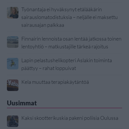
Työnantaja ei hyväksynyt etälääkärin
sairauslomatodistuksia – neljälle ei maksettu
sairausajan palkkaa
Finnairin lennoista osan lentää jatkossa toinen
lentoyhtiö – matkustajille tärkeä rajoitus
Lapin pelastushelikopteri Aslakin toiminta
päättyy – rahat loppuivat
Kela muuttaa terapiakäytäntöä
Uusimmat
Kaksi skootterikuskia pakeni poliisia Oulussa