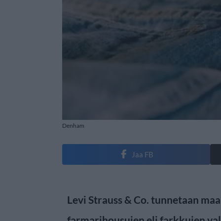
Denham
Jaa FB
Levi Strauss & Co. tunnetaan ma
farmarihousujen eli farkkujen va