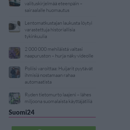
valituskirjelmää eteenpäin –
sairaalalle huomautus
Lentomatkustajan laukusta löytyi
varastettuja historiallisia
tykinkuulia
2 000 000 mehiläistä valtasi
naapuruston – hurja näky videolle
Poliisi varoittaa: Huijarit pyytävät
ihmisiä nostamaan rahaa
automaatista
Ryden tietomurto laajeni – lähes
miljoona suomalaista käyttäjätiliä
Suomi24