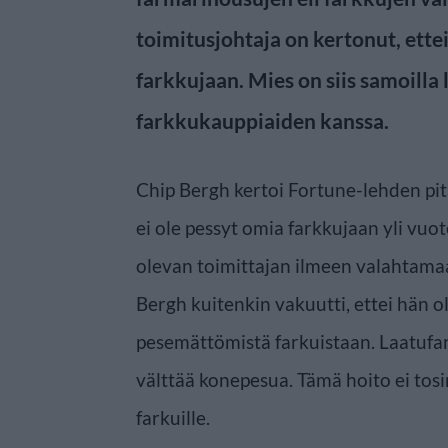
toimitusjohtaja on kertonut, ette
farkkujaan. Mies on siis samoilla 
farkkukauppiaiden kanssa.
Chip Bergh kertoi Fortune-lehden pit
ei ole pessyt omia farkkujaan yli vuo
olevan toimittajan ilmeen valahtam
Bergh kuitenkin vakuutti, ettei hän o
pesemättömistä farkuistaan. Laatufar
välttää konepesua. Tämä hoito ei tosi
farkuille.