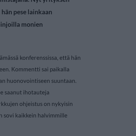
i hän pese lainkaan
linjoilla monien
ämässä konferenssissa, että hän
teen. Kommentti sai paikalla
aan huonovointiseen suuntaan.
le saanut ihotauteja
kkujen ohjeistus on nykyisin
n sovi kaikkein halvimmille