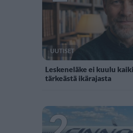
UUTISET
Leskeneläke ei kuulu kaiki
tärkeästä ikärajasta
2