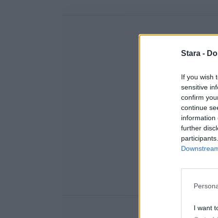
Stara -
Do
If you wish 
sensitive in
confirm you
continue se
information 
further disc
participants
Downstream 
Persona
I want t