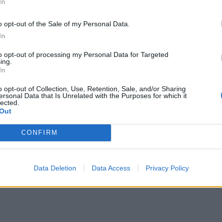
In
o opt-out of the Sale of my Personal Data.
In
to opt-out of processing my Personal Data for Targeted
ing.
In
o opt-out of Collection, Use, Retention, Sale, and/or Sharing
ersonal Data that Is Unrelated with the Purposes for which it
assa Denham ja Levi’s neuvovat
lected.
Out
ahdollisimman harvoin, ja
CONFIRM
farkkuihin tulee tahroja, kannattaa
masharjalla. Yhtiön
Data Deletion
Data Access
Privacy Policy
 esimerkkinä siitä, kuinka Levi’s-