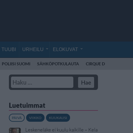
TUUBI
URHEILU
ELOKUVAT
POLIISI SUOMI
SÄHKÖPOTKULAUTA
CIRQUE DU SOLEIL
K
Luetuimmat
PÄIVÄ
VIIKKO
KUUKAUSI
Leskeneläke ei kuulu kaikille – Kela