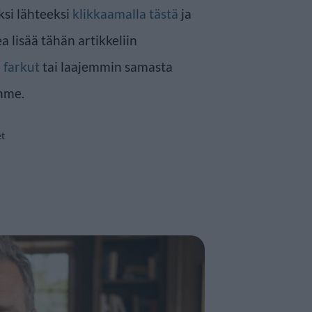
ksi lähteeksi
klikkaamalla tästä
ja
a lisää tähän artikkeliin
n
farkut
tai laajemmin samasta
mme.
et