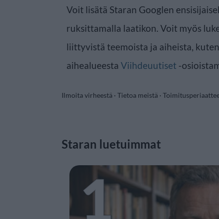
Voit lisätä Staran Googlen ensisijaise
ruksittamalla laatikon. Voit myös luke
liittyvistä teemoista ja aiheista, kute
aihealueesta
Viihdeuutiset
-osioista
Ilmoita virheestä
·
Tietoa meistä
·
Toimitusperiaatte
Staran luetuimmat
1