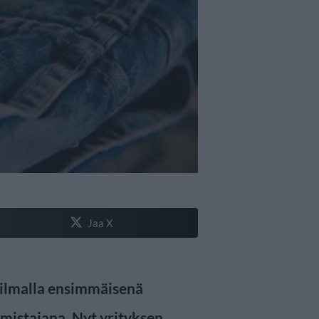
Jaa X
ailmalla ensimmäisenä
lmistajana. Nyt yrityksen