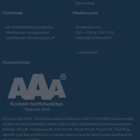
löytyy tästä
.
Tiedotteet
Mediamyynti
Lehdistötiedotteet pyydetään
Nostemedia Oy
lähettämään sähköpostitse
Puh. +358 40 356 1332
osoitteeseen
toimitus@stara.fi
mikael@nostemedia.fi
Mediatiedot
Ajankohtaista
© Copyright 2003 - 2026 Stara Media Online Oy. ISSN 1795-8180 (verkkomedia).
Kaikki oikeudet pidätetään. Materiaalin luvaton julkaiseminen ja lainaaminen on
kielletty. Stara®, Viihdetaivas®, Miss Pop®, Mister Pop®, Popstar®, Tuubi® ja
Jetset® ovat Stara Media Oy:n rekisteröityjä tavaramerkkejä, joiden käyttäminen
ilman lupaa on kielletty.