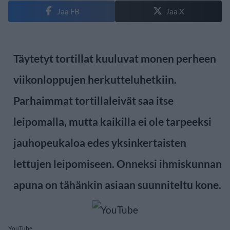
Jaa FB
Jaa X
Täytetyt tortillat kuuluvat monen perheen
viikonloppujen herkutteluhetkiin.
Parhaimmat tortillaleivät saa itse
leipomalla, mutta kaikilla ei ole tarpeeksi
jauhopeukaloa edes yksinkertaisten
lettujen leipomiseen. Onneksi ihmiskunnan
apuna on tähänkin asiaan suunniteltu kone.
YouTube