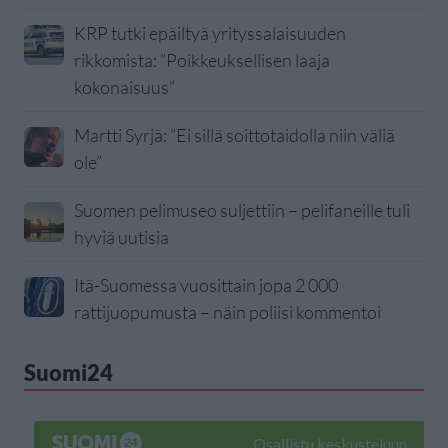
KRP tutki epäiltyä yrityssalaisuuden
rikkomista: ”Poikkeuksellisen laaja
kokonaisuus”
Martti Syrjä: ”Ei sillä soittotaidolla niin väliä
ole”
Suomen pelimuseo suljettiin – pelifaneille tuli
hyviä uutisia
Itä-Suomessa vuosittain jopa 2 000
rattijuopumusta – näin poliisi kommentoi
Suomi24