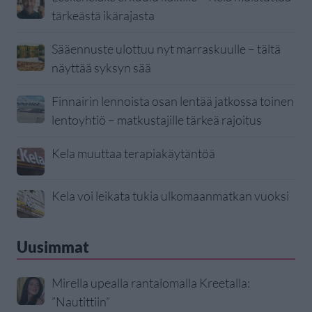
tärkeästä ikärajasta
Sääennuste ulottuu nyt marraskuulle – tältä
näyttää syksyn sää
Finnairin lennoista osan lentää jatkossa toinen
lentoyhtiö – matkustajille tärkeä rajoitus
Kela muuttaa terapiakäytäntöä
Kela voi leikata tukia ulkomaanmatkan vuoksi
Uusimmat
Mirella upealla rantalomalla Kreetalla:
”Nautittiin”