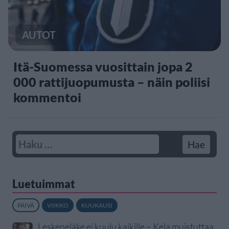
AUTOT
Itä-Suomessa vuosittain jopa 2
000 rattijuopumusta – näin poliisi
kommentoi
Luetuimmat
PÄIVÄ
VIIKKO
KUUKAUSI
Leskeneläke ei kuulu kaikille – Kela muistuttaa