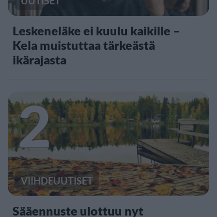
UUTISET
Leskeneläke ei kuulu kaikille –
Kela muistuttaa tärkeästä
ikärajasta
2
VIIHDEUUTISET
Sääennuste ulottuu nyt