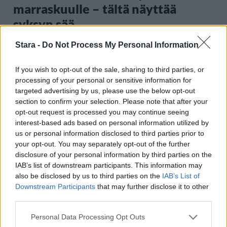
marraskuulle – tältä näyttää
syksyn sää
Stara -
Do Not Process My Personal Information
3
If you wish to opt-out of the sale, sharing to third parties, or
processing of your personal or sensitive information for
targeted advertising by us, please use the below opt-out
section to confirm your selection. Please note that after your
opt-out request is processed you may continue seeing
interest-based ads based on personal information utilized by
us or personal information disclosed to third parties prior to
your opt-out. You may separately opt-out of the further
MATKAILU
disclosure of your personal information by third parties on the
IAB’s list of downstream participants. This information may
also be disclosed by us to third parties on the
IAB’s List of
Finnairin lennoista osan lentää
Downstream Participants
that may further disclose it to other
jatkossa toinen lentoyhtiö –
third parties.
matkustajille tärkeä rajoitus
Personal Data Processing Opt Outs