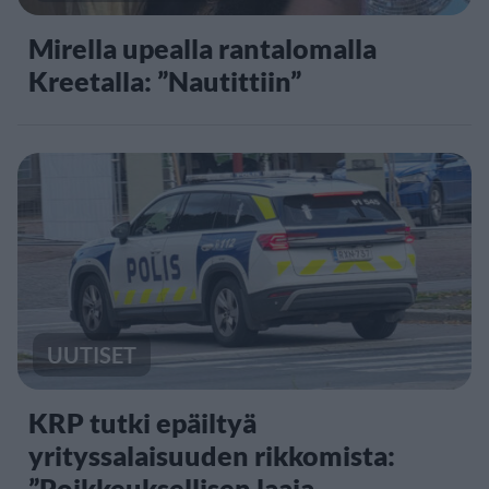
Mirella upealla rantalomalla
Kreetalla: ”Nautittiin”
UUTISET
KRP tutki epäiltyä
yrityssalaisuuden rikkomista:
”Poikkeuksellisen laaja