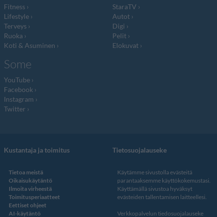
Fitness
StaraTV
Lifestyle
Autot
Terveys
Digi
Ruoka
Pelit
Koti & Asuminen
Elokuvat
Some
YouTube
Facebook
Instagram
Twitter
Kustantaja ja toimitus
Tietosuojalauseke
Tietoa meistä
Käytämme sivustolla evästeitä
Oikaisukäytäntö
parantaaksemme käyttökokemustasi.
Ilmoita virheestä
Käyttämällä sivustoa hyväksyt
Toimitusperiaatteet
evästeiden tallentamisen laitteellesi.
Eettiset ohjeet
AI-käytäntö
Verkkopalvelun
tiedosuojalauseke