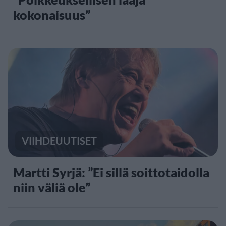
kokonaisuus”
VIIHDEUUTISET
Martti Syrjä: ”Ei sillä soittotaidolla
niin väliä ole”