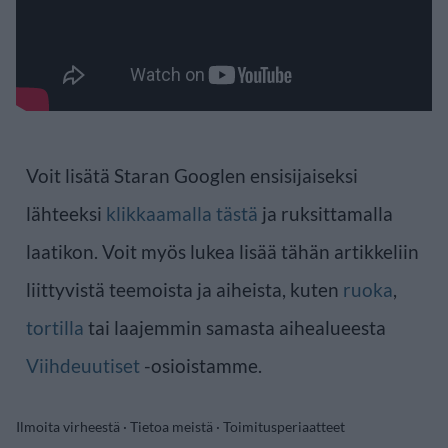
Voit lisätä Staran Googlen ensisijaiseksi
lähteeksi
klikkaamalla tästä
ja ruksittamalla
laatikon. Voit myös lukea lisää tähän artikkeliin
liittyvistä teemoista ja aiheista, kuten
ruoka
,
tortilla
tai laajemmin samasta aihealueesta
Viihdeuutiset
-osioistamme.
Ilmoita virheestä
·
Tietoa meistä
·
Toimitusperiaatteet