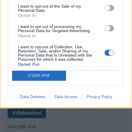
tortillasipsin – valmistaja maksaa
I want to opt-out of the Sale of my
Personal Data.
Opted In
siitä 20 000 dollaria
I want to opt-out of processing my
Personal Data for Targeted Advertising.
Opted In
I want to opt-out of Collection, Use,
Retention, Sale, and/or Sharing of my
Personal Data that Is Unrelated with the
Purposes for which it was collected.
Opted Out
CONFIRM
Data Deletion
Data Access
Privacy Policy
Viihdeuutiset
16.6.2020, 6:00