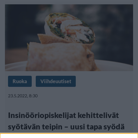
Ruoka
Viihdeuutiset
23.5.2022, 8:30
Insinööriopiskelijat kehittelivät
syötävän teipin – uusi tapa syödä
burritoja