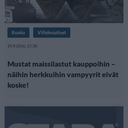
Ruoka
Viihdeuutiset
29.9.2016, 17:30
Mustat maissilastut kauppoihin –
näihin herkkuihin vampyyrit eivät
koske!