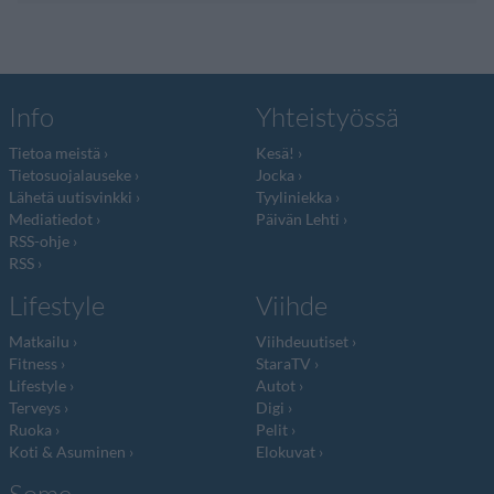
Info
Yhteistyössä
Tietoa meistä
Kesä!
Tietosuojalauseke
Jocka
Lähetä uutisvinkki
Tyyliniekka
Mediatiedot
Päivän Lehti
RSS-ohje
RSS
Lifestyle
Viihde
Matkailu
Viihdeuutiset
Fitness
StaraTV
Lifestyle
Autot
Terveys
Digi
Ruoka
Pelit
Koti & Asuminen
Elokuvat