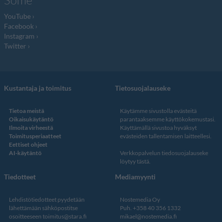
Some
YouTube
Facebook
Instagram
Twitter
Kustantaja ja toimitus
Tietosuojalauseke
Tietoa meistä
Käytämme sivustolla evästeitä
Oikaisukäytäntö
parantaaksemme käyttökokemustasi.
Ilmoita virheestä
Käyttämällä sivustoa hyväksyt
Toimitusperiaatteet
evästeiden tallentamisen laitteellesi.
Eettiset ohjeet
AI-käytäntö
Verkkopalvelun
tiedosuojalauseke
löytyy tästä
.
Tiedotteet
Mediamyynti
Lehdistötiedotteet pyydetään
Nostemedia Oy
lähettämään sähköpostitse
Puh. +358 40 356 1332
osoitteeseen
toimitus@stara.fi
mikael@nostemedia.fi