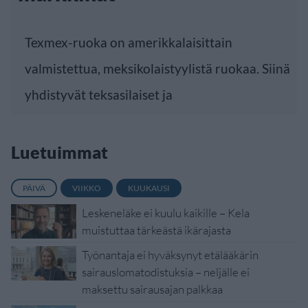
Texmex-ruoka on amerikkalaisittain
valmistettua, meksikolaistyylistä ruokaa. Siinä
yhdistyvät teksasilaiset ja
Luetuimmat
PÄIVÄ
VIIKKO
KUUKAUSI
Leskeneläke ei kuulu kaikille – Kela
muistuttaa tärkeästä ikärajasta
Työnantaja ei hyväksynyt etälääkärin
sairauslomatodistuksia – neljälle ei
maksettu sairausajan palkkaa