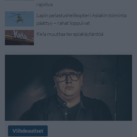
rajoitus
Lapin pelastushelikopteri Aslakin toiminta
päättyy – rahat loppuivat
Kela muuttaa terapiakäytäntöä
Viihdeuutiset