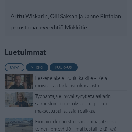
Arttu Wiskarin, Olli Saksan ja Janne Rintalan
perustama levy-yhtiö Mökkitie
Luetuimmat
PÄIVÄ
VIIKKO
KUUKAUSI
Leskeneläke ei kuulu kaikille – Kela
muistuttaa tärkeästä ikärajasta
Työnantaja ei hyväksynyt etälääkärin
sairauslomatodistuksia – neljälle ei
maksettu sairausajan palkkaa
Finnairin lennoista osan lentää jatkossa
toinen lentoyhtiö – matkustajille tärkeä