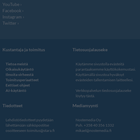
YouTube
Facebook
Instagram
Twitter
Kustantaja ja toimitus
Tietosuojalauseke
Tietoa meistä
Käytämme sivustolla evästeitä
Oikaisukäytäntö
parantaaksemme käyttökokemustasi.
Ilmoita virheestä
Käyttämällä sivustoa hyväksyt
Toimitusperiaatteet
evästeiden tallentamisen laitteellesi.
Eettiset ohjeet
AI-käytäntö
Verkkopalvelun
tiedosuojalauseke
löytyy tästä
.
Tiedotteet
Mediamyynti
Lehdistötiedotteet pyydetään
Nostemedia Oy
lähettämään sähköpostitse
Puh. +358 40 356 1332
osoitteeseen
toimitus@stara.fi
mikael@nostemedia.fi