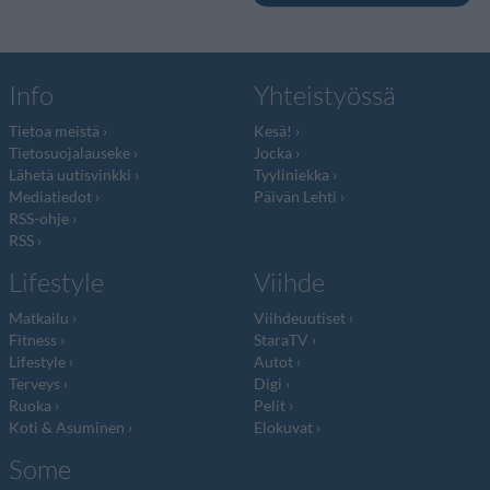
Info
Yhteistyössä
Tietoa meistä
Kesä!
Tietosuojalauseke
Jocka
Lähetä uutisvinkki
Tyyliniekka
Mediatiedot
Päivän Lehti
RSS-ohje
RSS
Lifestyle
Viihde
Matkailu
Viihdeuutiset
Fitness
StaraTV
Lifestyle
Autot
Terveys
Digi
Ruoka
Pelit
Koti & Asuminen
Elokuvat
Some