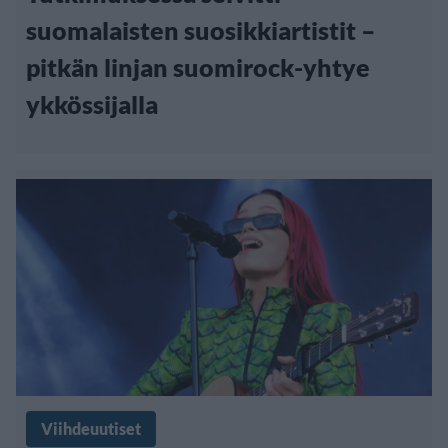
suomalaisten suosikkiartistit –
pitkän linjan suomirock-yhtye
ykkössijalla
Viihdeuutiset