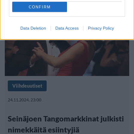
CONFIRM
Data Deletion
Data Access
Privacy Policy
Viihdeuutiset
24.11.2024, 23:00
Seinäjoen Tangomarkkinat julkisti
nimekkäitä esiintyjiä