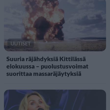
UUTISET
Suuria räjähdyksiä Kittilässä
elokuussa – puolustusvoimat
suorittaa massaräjäytyksiä