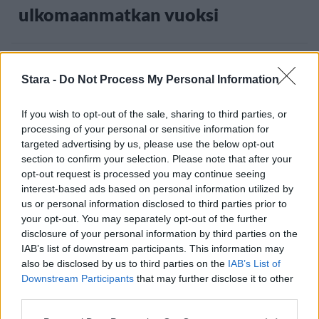
ulkomaanmatkan vuoksi
3
Stara -
Do Not Process My Personal Information
If you wish to opt-out of the sale, sharing to third parties, or
processing of your personal or sensitive information for
targeted advertising by us, please use the below opt-out
section to confirm your selection. Please note that after your
opt-out request is processed you may continue seeing
interest-based ads based on personal information utilized by
UUTISET
us or personal information disclosed to third parties prior to
your opt-out. You may separately opt-out of the further
F/A-18 Hornet jyrähtää ylilennolle
disclosure of your personal information by third parties on the
IAB’s list of downstream participants. This information may
Jyväskylässä – katuja suljetaan
also be disclosed by us to third parties on the
IAB’s List of
Downstream Participants
that may further disclose it to other
third parties.