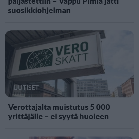
paljastettiin – Vappu Pimiä jätti
suosikkiohjelman
UUTISET
Verottajalta muistutus 5 000
yrittäjälle – ei syytä huoleen