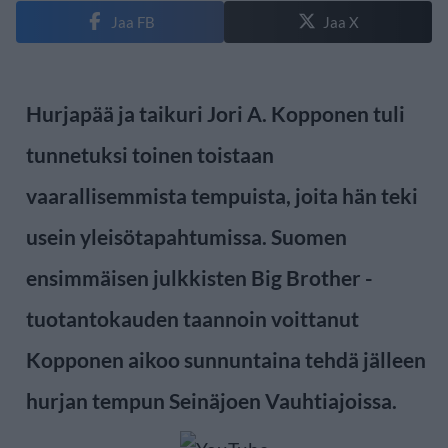
Jaa FB
Jaa X
Hurjapää ja taikuri Jori A. Kopponen tuli
tunnetuksi toinen toistaan
vaarallisemmista tempuista, joita hän teki
usein yleisötapahtumissa. Suomen
ensimmäisen julkkisten Big Brother -
tuotantokauden taannoin voittanut
Kopponen aikoo sunnuntaina tehdä jälleen
hurjan tempun Seinäjoen Vauhtiajoissa.