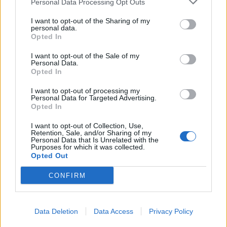
4
Personal Data Processing Opt Outs
I want to opt-out of the Sharing of my
personal data.
Opted In
I want to opt-out of the Sale of my
Personal Data.
Opted In
UUTISET
I want to opt-out of processing my
Personal Data for Targeted Advertising.
Opted In
Moottoripyöräilijä pakeni poliisia
I want to opt-out of Collection, Use,
– tutkaan hurja ylinopeus
Retention, Sale, and/or Sharing of my
Personal Data that Is Unrelated with the
Purposes for which it was collected.
Opted Out
5
CONFIRM
Data Deletion
Data Access
Privacy Policy