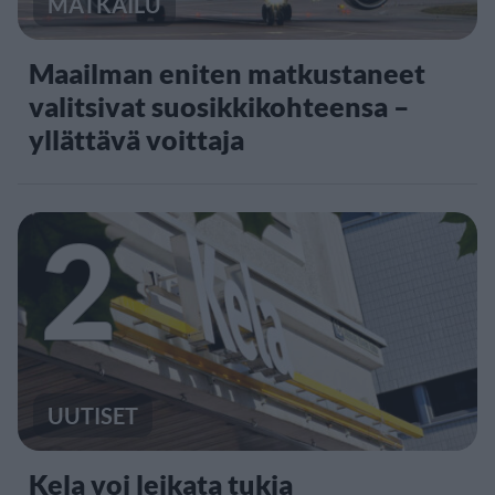
MATKAILU
Maailman eniten matkustaneet
valitsivat suosikkikohteensa –
yllättävä voittaja
2
UUTISET
Kela voi leikata tukia