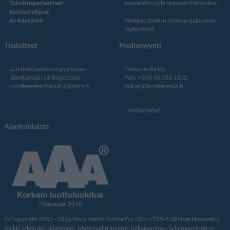
Toimitusperiaatteet
evästeiden tallentamisen laitteellesi.
Eettiset ohjeet
AI-käytäntö
Verkkopalvelun
tiedosuojalauseke
löytyy tästä
.
Tiedotteet
Mediamyynti
Lehdistötiedotteet pyydetään
Nostemedia Oy
lähettämään sähköpostitse
Puh. +358 40 356 1332
osoitteeseen
toimitus@stara.fi
mikael@nostemedia.fi
Mediatiedot
Ajankohtaista
© Copyright 2003 - 2026 Stara Media Online Oy. ISSN 1795-8180 (verkkomedia).
Kaikki oikeudet pidätetään. Materiaalin luvaton julkaiseminen ja lainaaminen on