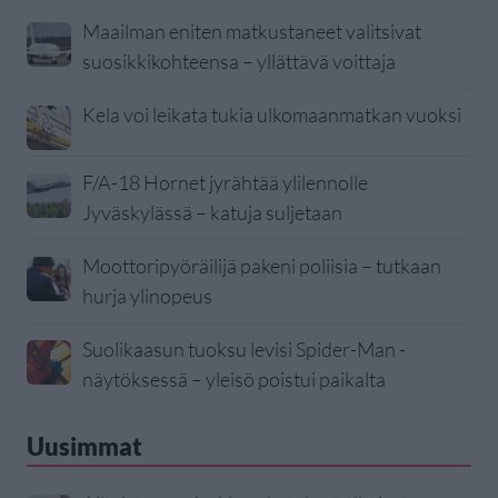
Maailman eniten matkustaneet valitsivat
suosikkikohteensa – yllättävä voittaja
Kela voi leikata tukia ulkomaanmatkan vuoksi
F/A-18 Hornet jyrähtää ylilennolle
Jyväskylässä – katuja suljetaan
Moottoripyöräilijä pakeni poliisia – tutkaan
hurja ylinopeus
Suolikaasun tuoksu levisi Spider-Man -
näytöksessä – yleisö poistui paikalta
Uusimmat