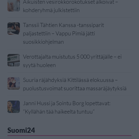
Aikuisten vesirokkorokotukset alkoivat –
kohderyhmä julkistettiin
Tanssii Tähtien Kanssa -tanssiparit
paljastettiin – Vappu Pimiä jätti
suosikkiohjelman
Verottajalta muistutus 5 000 yrittäjälle – ei
syytä huoleen
Suuria räjähdyksiä Kittilässä elokuussa –
puolustusvoimat suorittaa massaräjäytyksiä
Janni Hussi ja Sointu Borg lopettavat:
”Kyllähän tää haikeelta tuntuu”
Suomi24