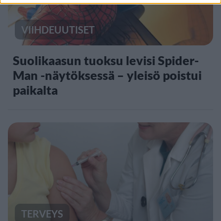
VIIHDEUUTISET
Suolikaasun tuoksu levisi Spider-
Man -näytöksessä – yleisö poistui
paikalta
TERVEYS