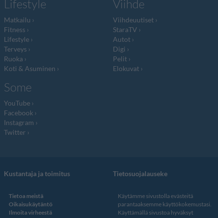
Lifestyle
Viihde
Matkailu
Viihdeuutiset
Fitness
StaraTV
Lifestyle
Autot
Terveys
Digi
Ruoka
Pelit
Koti & Asuminen
Elokuvat
Some
YouTube
Facebook
Instagram
Twitter
Kustantaja ja toimitus
Tietosuojalauseke
Tietoa meistä
Käytämme sivustolla evästeitä
Oikaisukäytäntö
parantaaksemme käyttökokemustasi.
Ilmoita virheestä
Käyttämällä sivustoa hyväksyt