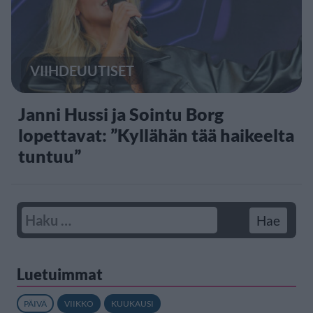
VIIHDEUUTISET
Janni Hussi ja Sointu Borg
lopettavat: ”Kyllähän tää haikeelta
tuntuu”
Luetuimmat
PÄIVÄ
VIIKKO
KUUKAUSI