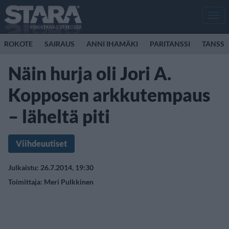
Men
ROKOTE
SAIRAUS
ANNI IHAMÄKI
PARITANSSI
TANSSI
Näin hurja oli Jori A.
Kopposen arkkutempaus
– läheltä piti
Viihdeuutiset
Julkaistu: 26.7.2014, 19:30
Toimittaja:
Meri Pulkkinen