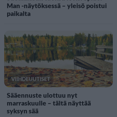
Man -näytöksessä – yleisö poistui
paikalta
VIIHDEUUTISET
Sääennuste ulottuu nyt
marraskuulle – tältä näyttää
syksyn sää