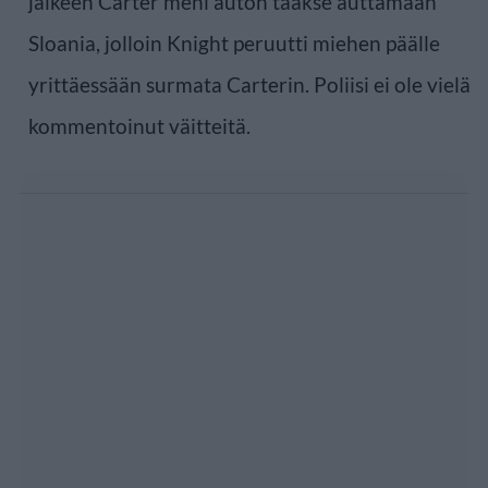
jälkeen Carter meni auton taakse auttamaan
Sloania, jolloin Knight peruutti miehen päälle
yrittäessään surmata Carterin. Poliisi ei ole vielä
kommentoinut väitteitä.