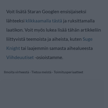
Voit lisätä Staran Googlen ensisijaiseksi
lähteeksi
klikkaamalla tästä
ja ruksittamalla
laatikon. Voit myös lukea lisää tähän artikkeliin
liittyvistä teemoista ja aiheista, kuten
Suge
Knight
tai laajemmin samasta aihealueesta
Viihdeuutiset
-osioistamme.
Ilmoita virheestä
·
Tietoa meistä
·
Toimitusperiaatteet