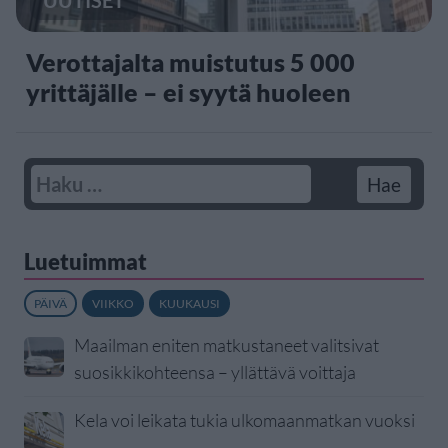
UUTISET
Verottajalta muistutus 5 000
yrittäjälle – ei syytä huoleen
Luetuimmat
PÄIVÄ
VIIKKO
KUUKAUSI
Maailman eniten matkustaneet valitsivat
suosikkikohteensa – yllättävä voittaja
Kela voi leikata tukia ulkomaanmatkan vuoksi