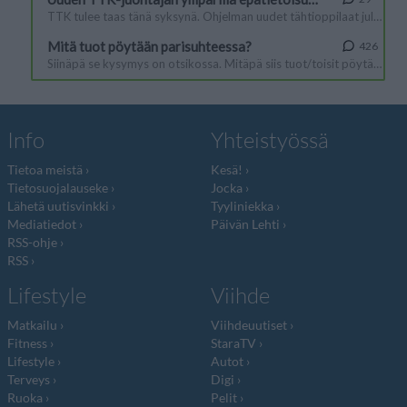
Info
Yhteistyössä
Tietoa meistä
Kesä!
Tietosuojalauseke
Jocka
Lähetä uutisvinkki
Tyyliniekka
Mediatiedot
Päivän Lehti
RSS-ohje
RSS
Lifestyle
Viihde
Matkailu
Viihdeuutiset
Fitness
StaraTV
Lifestyle
Autot
Terveys
Digi
Ruoka
Pelit