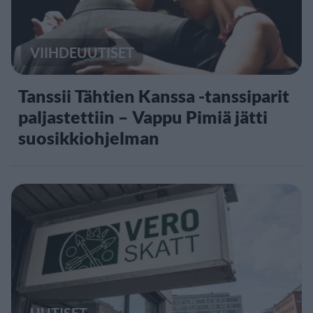
VIIHDEUUTISET
Tanssii Tähtien Kanssa -tanssiparit
paljastettiin – Vappu Pimiä jätti
suosikkiohjelman