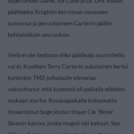
supertähdet Game, Ice Cube ja Dr. Dre. Riidan
päätteeksi Knightin kerrotaan nousseen
autoonsa ja peruuttaneen Carterin päälle
kohtalokkain seurauksin.
Vielä ei ole tiedossa oliko päälleajo suunniteltu
vai ei. Kuolleen Terry Carterin sukulainen kertoi
kuitenkin TMZ-julkaisulle olevansa
vakuuttunut, että kyseessä oli paikalla olleiden
mukaan murha. Kuvauspaikalle kutsumatta
ilmaantunut Suge joutui riitaan Cle ”Bone”
Sloanin kanssa, jonka moguli iski katuun. Sen