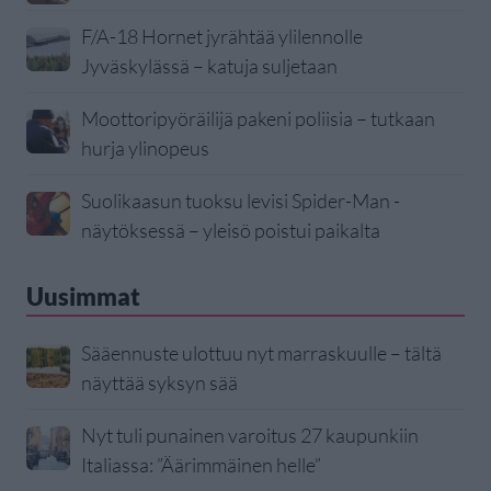
F/A-18 Hornet jyrähtää ylilennolle
Jyväskylässä – katuja suljetaan
Moottoripyöräilijä pakeni poliisia – tutkaan
hurja ylinopeus
Suolikaasun tuoksu levisi Spider-Man -
näytöksessä – yleisö poistui paikalta
Uusimmat
Sääennuste ulottuu nyt marraskuulle – tältä
näyttää syksyn sää
Nyt tuli punainen varoitus 27 kaupunkiin
Italiassa: ”Äärimmäinen helle”