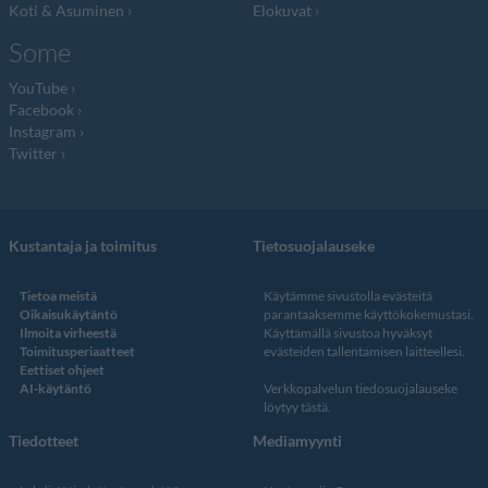
Koti & Asuminen
Elokuvat
Some
YouTube
Facebook
Instagram
Twitter
Kustantaja ja toimitus
Tietosuojalauseke
Tietoa meistä
Käytämme sivustolla evästeitä
Oikaisukäytäntö
parantaaksemme käyttökokemustasi.
Ilmoita virheestä
Käyttämällä sivustoa hyväksyt
Toimitusperiaatteet
evästeiden tallentamisen laitteellesi.
Eettiset ohjeet
AI-käytäntö
Verkkopalvelun
tiedosuojalauseke
löytyy tästä
.
Tiedotteet
Mediamyynti