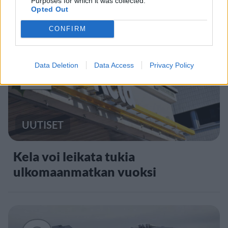
Purposes for which it was collected.
Opted Out
CONFIRM
2
Data Deletion
Data Access
Privacy Policy
UUTISET
Kela voi leikata tukia
ulkomaanmatkan vuoksi