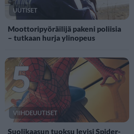
UUTISET
Moottoripyöräilijä pakeni poliisia
– tutkaan hurja ylinopeus
5
VIIHDEUUTISET
Suolikaasun tuoksu levisi Spider-