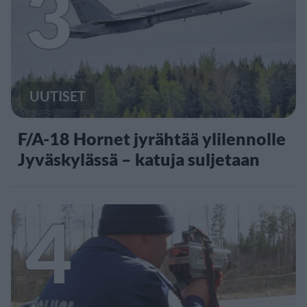
3
UUTISET
F/A-18 Hornet jyrähtää ylilennolle
Jyväskylässä – katuja suljetaan
4