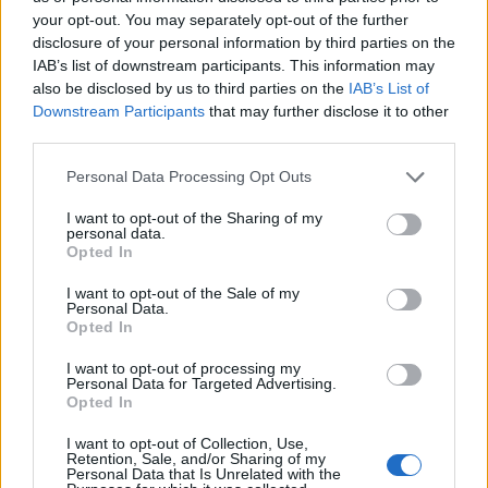
your opt-out. You may separately opt-out of the further
disclosure of your personal information by third parties on the
IAB’s list of downstream participants. This information may
also be disclosed by us to third parties on the
IAB’s List of
Staran luetuimmat
Downstream Participants
that may further disclose it to other
third parties.
1
Personal Data Processing Opt Outs
I want to opt-out of the Sharing of my
personal data.
Opted In
I want to opt-out of the Sale of my
Personal Data.
Opted In
MATKAILU
I want to opt-out of processing my
Personal Data for Targeted Advertising.
Opted In
Maailman eniten matkustaneet
valitsivat suosikkikohteensa –
I want to opt-out of Collection, Use,
Retention, Sale, and/or Sharing of my
Personal Data that Is Unrelated with the
yllättävä voittaja