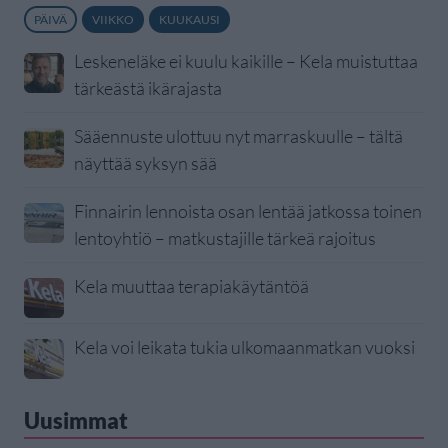
PÄIVÄ
VIIKKO
KUUKAUSI
Leskeneläke ei kuulu kaikille – Kela muistuttaa
tärkeästä ikärajasta
Sääennuste ulottuu nyt marraskuulle – tältä
näyttää syksyn sää
Finnairin lennoista osan lentää jatkossa toinen
lentoyhtiö – matkustajille tärkeä rajoitus
Kela muuttaa terapiakäytäntöä
Kela voi leikata tukia ulkomaanmatkan vuoksi
Uusimmat