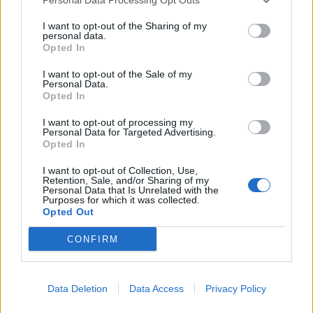
UUTISET
I want to opt-out of the Sharing of my
personal data.
Opted In
Leskeneläke ei kuulu kaikille –
I want to opt-out of the Sale of my
Personal Data.
Kela muistuttaa tärkeästä
Opted In
ikärajasta
I want to opt-out of processing my
Personal Data for Targeted Advertising.
Opted In
2
I want to opt-out of Collection, Use,
Retention, Sale, and/or Sharing of my
Personal Data that Is Unrelated with the
Purposes for which it was collected.
Opted Out
CONFIRM
VIIHDEUUTISET
Data Deletion
Data Access
Privacy Policy