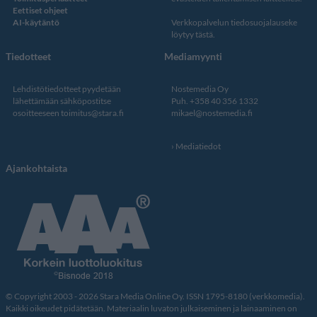
Eettiset ohjeet
AI-käytäntö
Verkkopalvelun
tiedosuojalauseke
löytyy tästä
.
Tiedotteet
Mediamyynti
Lehdistötiedotteet pyydetään
Nostemedia Oy
lähettämään sähköpostitse
Puh. +358 40 356 1332
osoitteeseen
toimitus@stara.fi
mikael@nostemedia.fi
Mediatiedot
Ajankohtaista
© Copyright 2003 - 2026 Stara Media Online Oy. ISSN 1795-8180 (verkkomedia).
Kaikki oikeudet pidätetään. Materiaalin luvaton julkaiseminen ja lainaaminen on