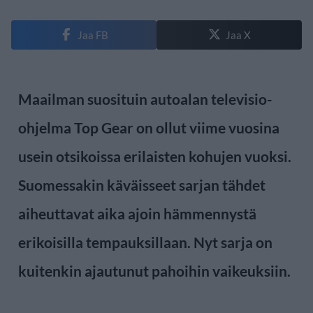
Jaa FB
Jaa X
Maailman suosituin autoalan televisio-
ohjelma Top Gear on ollut viime vuosina
usein otsikoissa erilaisten kohujen vuoksi.
Suomessakin käväisseet sarjan tähdet
aiheuttavat aika ajoin hämmennystä
erikoisilla tempauksillaan. Nyt sarja on
kuitenkin ajautunut pahoihin vaikeuksiin.