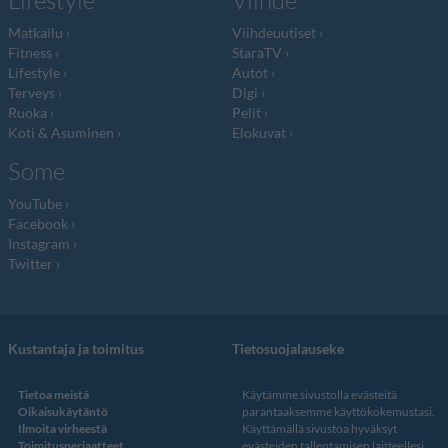
Lifestyle
Viihde
Matkailu
Viihdeuutiset
Fitness
StaraTV
Lifestyle
Autot
Terveys
Digi
Ruoka
Pelit
Koti & Asuminen
Elokuvat
Some
YouTube
Facebook
Instagram
Twitter
Kustantaja ja toimitus
Tietosuojalauseke
Tietoa meistä
Käytämme sivustolla evästeitä
Oikaisukäytäntö
parantaaksemme käyttökokemustasi.
Ilmoita virheestä
Käyttämällä sivustoa hyväksyt
Toimitusperiaatteet
evästeiden tallentamisen laitteellesi.