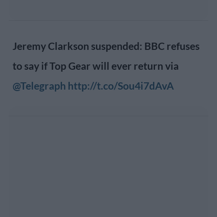
Jeremy Clarkson suspended: BBC refuses
to say if Top Gear will ever return via
@Telegraph
http://t.co/Sou4i7dAvA