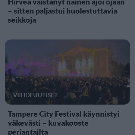
Hirveä väistänyt nainen ajoi ojaan
– sitten paljastui huolestuttavia
seikkoja
VIIHDEUUTISET
Tampere City Festival käynnistyi
väkevästi – kuvakooste
perjantailta