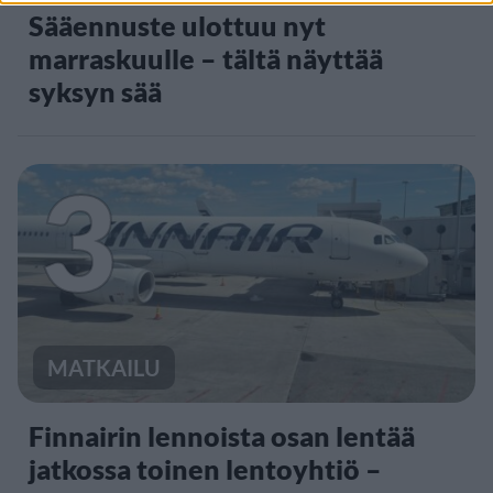
Sääennuste ulottuu nyt
marraskuulle – tältä näyttää
syksyn sää
3
MATKAILU
Finnairin lennoista osan lentää
jatkossa toinen lentoyhtiö –