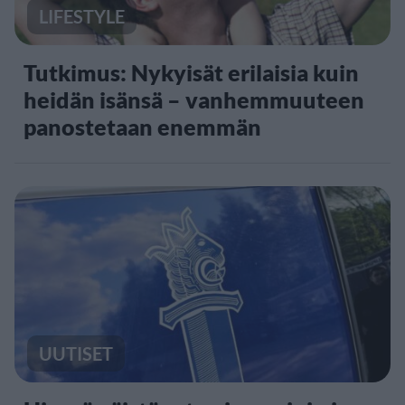
LIFESTYLE
Tutkimus: Nykyisät erilaisia kuin
heidän isänsä – vanhemmuuteen
panostetaan enemmän
UUTISET