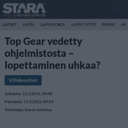
Men
LAPSET
LAPSI
LAPSI POIKA
LAPSI TYTTÖ
PERHE
HIR
Top Gear vedetty
ohjelmistosta –
lopettaminen uhkaa?
Viihdeuutiset
Julkaistu: 11.3.2015, 08:00
Päivitetty: 11.3.2015, 09:54
Toimittaja:
Staran toimitus