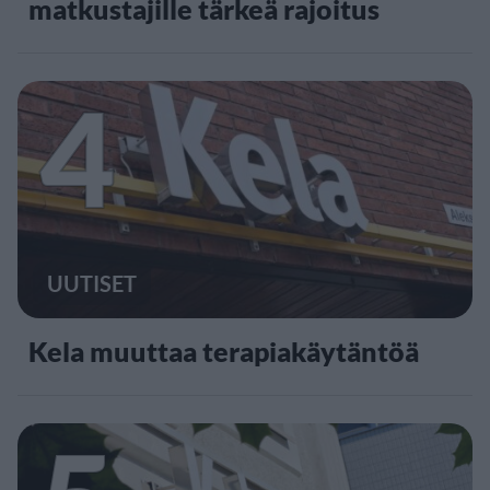
matkustajille tärkeä rajoitus
4
UUTISET
Kela muuttaa terapiakäytäntöä