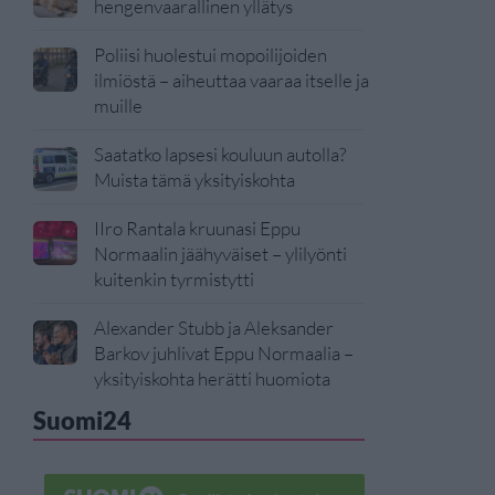
hengenvaarallinen yllätys
Poliisi huolestui mopoilijoiden
ilmiöstä – aiheuttaa vaaraa itselle ja
muille
Saatatko lapsesi kouluun autolla?
Muista tämä yksityiskohta
IIro Rantala kruunasi Eppu
Normaalin jäähyväiset – ylilyönti
kuitenkin tyrmistytti
Alexander Stubb ja Aleksander
Barkov juhlivat Eppu Normaalia –
yksityiskohta herätti huomiota
Suomi24