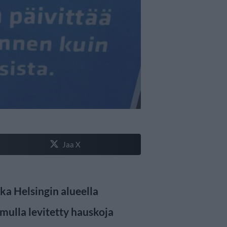
Jaa X
ka Helsingin alueella
aamulla levitetty hauskoja