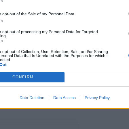
In
o opt-out of the Sale of my Personal Data.
In
to opt-out of processing my Personal Data for Targeted
ing.
In
o opt-out of Collection, Use, Retention, Sale, and/or Sharing
ersonal Data that Is Unrelated with the Purposes for which it
lected.
. Staran saamien tietojen mukaan
Out
uositun
BlogBook
-sivuston
Toni
CONFIRM
uurivaunu
. Huippusuosituista
tti blogissaan tarinan 20
Data Deletion
Data Access
Privacy Policy
ana kohtaamistaan ihmisistä.