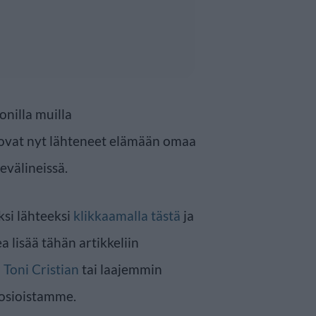
onilla muilla
ka ovat nyt lähteneet elämään omaa
evälineissä.
ksi lähteeksi
klikkaamalla tästä
ja
a lisää tähän artikkeliin
n
Toni Cristian
tai laajemmin
osioistamme.