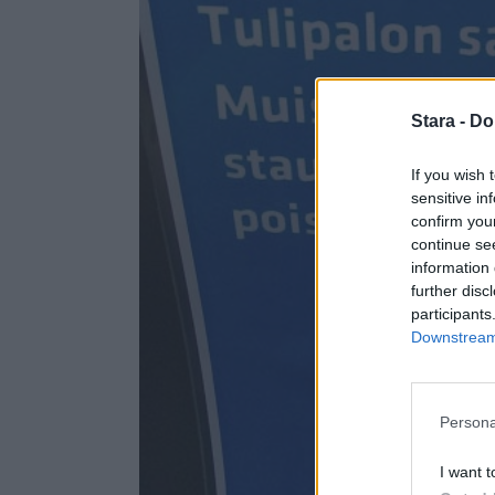
Stara -
Do
If you wish 
sensitive in
confirm you
continue se
information 
further disc
participants
Downstream 
Persona
I want t