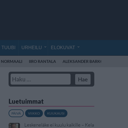
TUUBI
URHEILU
ELOKUVAT
 NORMAALI
IIRO RANTALA
ALEKSANDER BARKOV
ALEXAN
Luetuimmat
PÄIVÄ
VIIKKO
KUUKAUSI
Leskeneläke ei kuulu kaikille – Kela