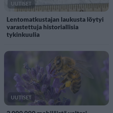
UUTISET
Lentomatkustajan laukusta löytyi
varastettuja historiallisia
tykinkuulia
UUTISET