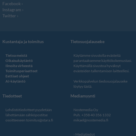
Facebook
Instagram
Twitter
Kustantaja ja toimitus
Tietosuojalauseke
Tietoa meistä
Käytämme sivustolla evästeitä
Oikaisukäytäntö
parantaaksemme käyttökokemustasi.
Ilmoita virheestä
Käyttämällä sivustoa hyväksyt
Toimitusperiaatteet
evästeiden tallentamisen laitteellesi.
Eettiset ohjeet
AI-käytäntö
Verkkopalvelun
tiedosuojalauseke
löytyy tästä
.
Tiedotteet
Mediamyynti
Lehdistötiedotteet pyydetään
Nostemedia Oy
lähettämään sähköpostitse
Puh. +358 40 356 1332
osoitteeseen
toimitus@stara.fi
mikael@nostemedia.fi
Mediatiedot