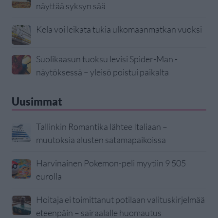
näyttää syksyn sää
Kela voi leikata tukia ulkomaanmatkan vuoksi
Suolikaasun tuoksu levisi Spider-Man -
näytöksessä – yleisö poistui paikalta
Uusimmat
Tallinkin Romantika lähtee Italiaan –
muutoksia alusten satamapaikoissa
Harvinainen Pokemon-peli myytiin 9 505
eurolla
Hoitaja ei toimittanut potilaan valituskirjelmää
eteenpäin – sairaalalle huomautus