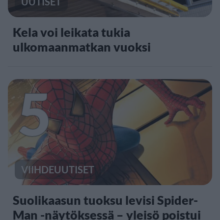
UUTISET
Kela voi leikata tukia
ulkomaanmatkan vuoksi
5
VIIHDEUUTISET
Suolikaasun tuoksu levisi Spider-
Man -näytöksessä – yleisö poistui