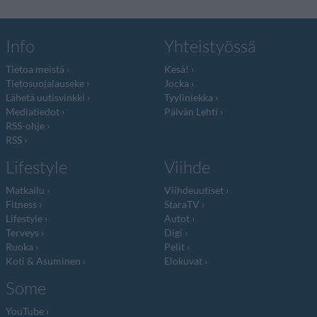
Info
Yhteistyössä
Tietoa meistä
Kesä!
Tietosuojalauseke
Jocka
Lähetä uutisvinkki
Tyyliniekka
Mediatiedot
Päivän Lehti
RSS-ohje
RSS
Lifestyle
Viihde
Matkailu
Viihdeuutiset
Fitness
StaraTV
Lifestyle
Autot
Terveys
Digi
Ruoka
Pelit
Koti & Asuminen
Elokuvat
Some
YouTube