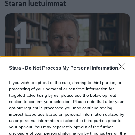
Staran luetuimmat
1
UUTISET
Stara -
Do Not Process My Personal Information
If you wish to opt-out of the sale, sharing to third parties, or
Leskeneläke ei kuulu kaikille –
processing of your personal or sensitive information for
Kela muistuttaa tärkeästä
targeted advertising by us, please use the below opt-out
section to confirm your selection. Please note that after your
ikärajasta
opt-out request is processed you may continue seeing
interest-based ads based on personal information utilized by
us or personal information disclosed to third parties prior to
your opt-out. You may separately opt-out of the further
disclosure of your personal information by third parties on the