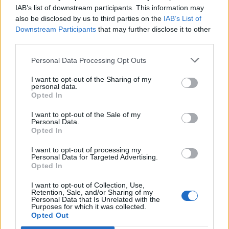
2
IAB’s list of downstream participants. This information may
also be disclosed by us to third parties on the
IAB’s List of
Downstream Participants
that may further disclose it to other
third parties.
Personal Data Processing Opt Outs
MATKAILU
I want to opt-out of the Sharing of my
personal data.
Opted In
Finnairin lennoista osan lentää
I want to opt-out of the Sale of my
Personal Data.
jatkossa toinen lentoyhtiö –
Opted In
matkustajille tärkeä rajoitus
I want to opt-out of processing my
Personal Data for Targeted Advertising.
Opted In
3
I want to opt-out of Collection, Use,
Retention, Sale, and/or Sharing of my
Personal Data that Is Unrelated with the
Purposes for which it was collected.
Opted Out