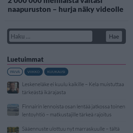
2 000 000 mehiläistä valtasi
naapuruston – hurja näky videolle
Luetuimmat
PÄIVÄ
VIIKKO
KUUKAUSI
Leskeneläke ei kuulu kaikille – Kela muistuttaa
tärkeästä ikärajasta
Finnairin lennoista osan lentää jatkossa toinen
lentoyhtiö – matkustajille tärkeä rajoitus
Sääennuste ulottuu nyt marraskuulle – tältä