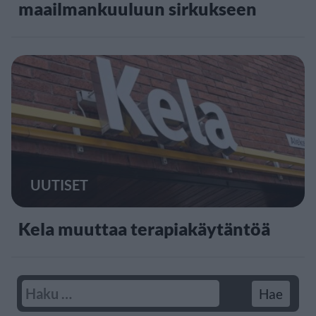
maailmankuuluun sirkukseen
UUTISET
Kela muuttaa terapiakäytäntöä