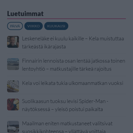
Luetuimmat
PÄIVÄ
VIIKKO
KUUKAUSI
Leskeneläke ei kuulu kaikille – Kela muistuttaa
tärkeästä ikärajasta
Finnairin lennoista osan lentää jatkossa toinen
lentoyhtiö – matkustajille tärkeä rajoitus
Kela voi leikata tukia ulkomaanmatkan vuoksi
Suolikaasun tuoksu levisi Spider-Man -
näytöksessä – yleisö poistui paikalta
Maailman eniten matkustaneet valitsivat
suosikkikohteensa – yllättävä voittaja