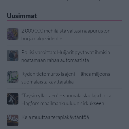
Uusimmat
2 000 000 mehiläistä valtasi naapuruston –
hurja näky videolle
Poliisi varoittaa: Huijarit pyytävät ihmisiä
nostamaan rahaa automaatista
Ryden tietomurto laajeni – lähes miljoona
suomalaista käyttäjätiliä
”Täysin yllättäen” – suomalaislaulaja Lotta
Hagfors maailmankuuluun sirkukseen
Kela muuttaa terapiakäytäntöä