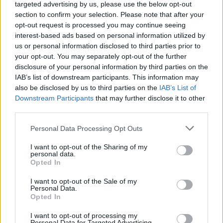
targeted advertising by us, please use the below opt-out
section to confirm your selection. Please note that after your
opt-out request is processed you may continue seeing
MATKAILU
interest-based ads based on personal information utilized by
us or personal information disclosed to third parties prior to
your opt-out. You may separately opt-out of the further
Finnairin lennoista osan lentää
disclosure of your personal information by third parties on the
jatkossa toinen lentoyhtiö –
IAB’s list of downstream participants. This information may
matkustajille tärkeä rajoitus
also be disclosed by us to third parties on the
IAB’s List of
Downstream Participants
that may further disclose it to other
third parties.
3
Personal Data Processing Opt Outs
I want to opt-out of the Sharing of my
personal data.
Opted In
I want to opt-out of the Sale of my
Personal Data.
Opted In
UUTISET
I want to opt-out of processing my
Personal Data for Targeted Advertising.