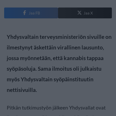
Jaa FB
Jaa X
Yhdysvaltain terveysministeriön sivuille on
ilmestynyt äskettäin virallinen lausunto,
jossa myönnetään, että kannabis tappaa
syöpäsoluja. Sama ilmoitus oli julkaistu
myös Yhdysvaltain syöpäinstituutin
nettisivuilla.
Pitkän tutkimustyön jälkeen Yhdysvallat ovat