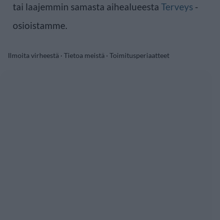
tai laajemmin samasta aihealueesta
Terveys
-
osioistamme.
Ilmoita virheestä
·
Tietoa meistä
·
Toimitusperiaatteet