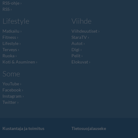
RSS-ohje
RSS
Lifestyle
Viihde
Matkailu
Viihdeuutiset
Fitness
StaraTV
Lifestyle
Autot
Terveys
Digi
Ruoka
Pelit
Koti & Asuminen
Elokuvat
Some
YouTube
Facebook
Instagram
Twitter
Kustantaja ja toimitus
Tietosuojalauseke