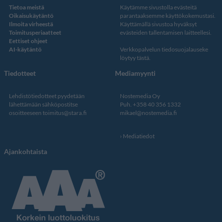
Tietoa meistä
Käytämme sivustolla evästeitä
Oikaisukäytäntö
parantaaksemme käyttökokemustasi.
Ilmoita virheestä
Käyttämällä sivustoa hyväksyt
Toimitusperiaatteet
evästeiden tallentamisen laitteellesi.
Eettiset ohjeet
AI-käytäntö
Verkkopalvelun
tiedosuojalauseke
löytyy tästä
.
Tiedotteet
Mediamyynti
Lehdistötiedotteet pyydetään
Nostemedia Oy
lähettämään sähköpostitse
Puh. +358 40 356 1332
osoitteeseen
toimitus@stara.fi
mikael@nostemedia.fi
Mediatiedot
Ajankohtaista