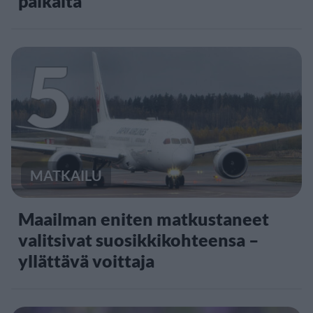
paikalta
5
MATKAILU
Maailman eniten matkustaneet
valitsivat suosikkikohteensa –
yllättävä voittaja