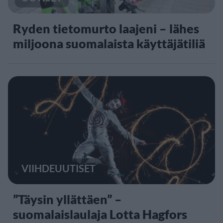
Ryden tietomurto laajeni – lähes
miljoona suomalaista käyttäjätiliä
VIIHDEUUTISET
”Täysin yllättäen” –
suomalaislaulaja Lotta Hagfors