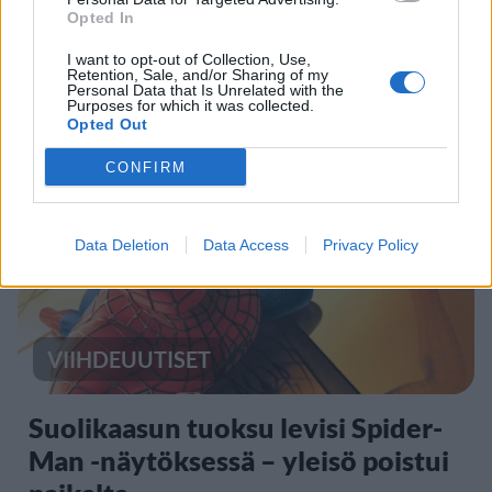
Opted In
Kela voi leikata tukia
I want to opt-out of Collection, Use,
Retention, Sale, and/or Sharing of my
ulkomaanmatkan vuoksi
Personal Data that Is Unrelated with the
Purposes for which it was collected.
Opted Out
4
CONFIRM
Data Deletion
Data Access
Privacy Policy
VIIHDEUUTISET
Suolikaasun tuoksu levisi Spider-
Man -näytöksessä – yleisö poistui