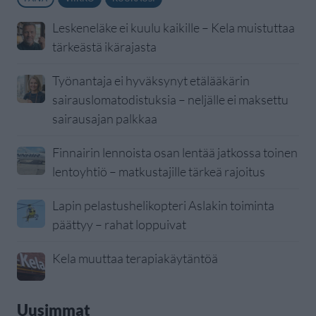
Leskeneläke ei kuulu kaikille – Kela muistuttaa
tärkeästä ikärajasta
Työnantaja ei hyväksynyt etälääkärin
sairauslomatodistuksia – neljälle ei maksettu
sairausajan palkkaa
Finnairin lennoista osan lentää jatkossa toinen
lentoyhtiö – matkustajille tärkeä rajoitus
Lapin pelastushelikopteri Aslakin toiminta
päättyy – rahat loppuivat
Kela muuttaa terapiakäytäntöä
Uusimmat