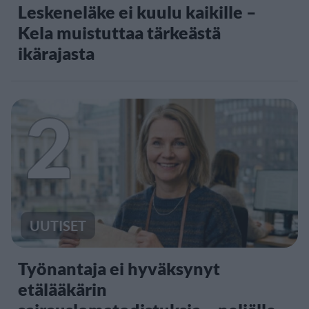
Leskeneläke ei kuulu kaikille –
Kela muistuttaa tärkeästä
ikärajasta
2
UUTISET
Työnantaja ei hyväksynyt
etälääkärin