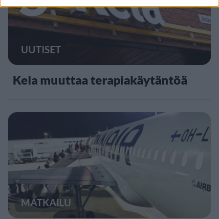
UUTISET
Kela muuttaa terapiakäytäntöä
MATKAILU