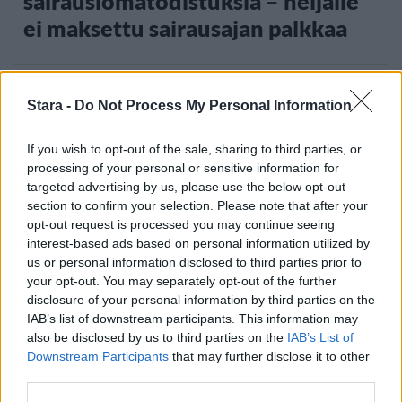
sairauslomatodistuksia – neljälle
ei maksettu sairausajan palkkaa
3
Stara -
Do Not Process My Personal Information
If you wish to opt-out of the sale, sharing to third parties, or
processing of your personal or sensitive information for
targeted advertising by us, please use the below opt-out
section to confirm your selection. Please note that after your
opt-out request is processed you may continue seeing
interest-based ads based on personal information utilized by
MATKAILU
us or personal information disclosed to third parties prior to
your opt-out. You may separately opt-out of the further
disclosure of your personal information by third parties on the
Finnairin lennoista osan lentää
IAB’s list of downstream participants. This information may
jatkossa toinen lentoyhtiö –
also be disclosed by us to third parties on the
IAB’s List of
Downstream Participants
that may further disclose it to other
matkustajille tärkeä rajoitus
third parties.