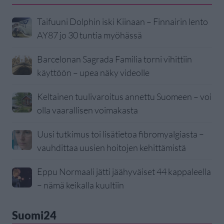
Taifuuni Dolphin iski Kiinaan – Finnairin lento
AY87 jo 30 tuntia myöhässä
Barcelonan Sagrada Familia torni vihittiin
käyttöön – upea näky videolle
Keltainen tuulivaroitus annettu Suomeen – voi
olla vaarallisen voimakasta
Uusi tutkimus toi lisätietoa fibromyalgiasta –
vauhdittaa uusien hoitojen kehittämistä
Eppu Normaali jätti jäähyväiset 44 kappaleella
– nämä keikalla kuultiin
Suomi24