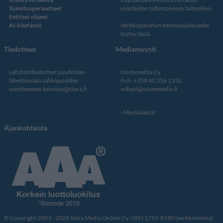
Toimitusperiaatteet
evästeiden tallentamisen laitteellesi.
Eettiset ohjeet
AI-käytäntö
Verkkopalvelun
tiedosuojalauseke
löytyy tästä
.
Tiedotteet
Mediamyynti
Lehdistötiedotteet pyydetään
Nostemedia Oy
lähettämään sähköpostitse
Puh. +358 40 356 1332
osoitteeseen
toimitus@stara.fi
mikael@nostemedia.fi
Mediatiedot
Ajankohtaista
© Copyright 2003 - 2026 Stara Media Online Oy. ISSN 1795-8180 (verkkomedia).