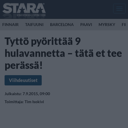
Men
FINNAIR
TAIFUUNI
BARCELONA
PAAVI
MYRSKY
FI
Tyttö pyörittää 9
hulavannetta – tätä et tee
perässä!
Viihdeuutiset
Julkaistu: 7.9.2015, 09:00
Toimittaja:
Tim Isokivi