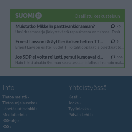
Info
Yhteistyössä
Tietoa meistä
Kesä!
Tietosuojalauseke
Jocka
Lähetä uutisvinkki
Tyyliniekka
Mediatiedot
Päivän Lehti
RSS-ohje
RSS