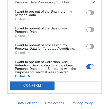
Personal Data Processing Opt Outs
4
I want to opt-out of the Sharing of my
personal data.
Opted In
I want to opt-out of the Sale of my
Personal Data.
Opted In
I want to opt-out of processing my
Personal Data for Targeted Advertising.
UUTISET
Opted In
I want to opt-out of Collection, Use,
Lapin pelastushelikopteri Aslakin
Retention, Sale, and/or Sharing of my
Personal Data that Is Unrelated with the
toiminta päättyy – rahat loppuivat
Purposes for which it was collected.
Opted Out
CONFIRM
5
Data Deletion
Data Access
Privacy Policy