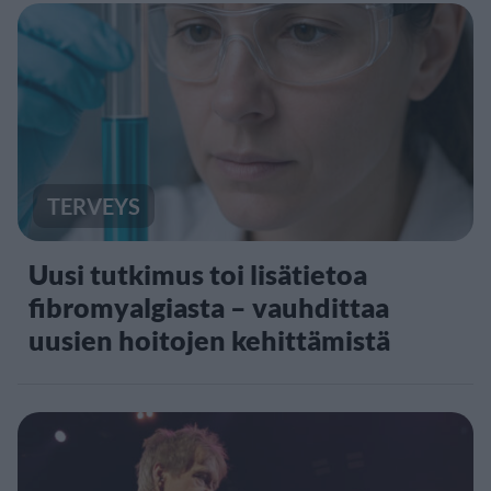
TERVEYS
Uusi tutkimus toi lisätietoa
fibromyalgiasta – vauhdittaa
uusien hoitojen kehittämistä