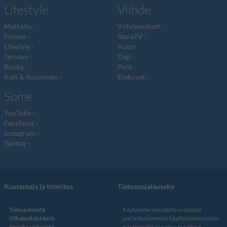
Lifestyle
Viihde
Matkailu
Viihdeuutiset
Fitness
StaraTV
Lifestyle
Autot
Terveys
Digi
Ruoka
Pelit
Koti & Asuminen
Elokuvat
Some
YouTube
Facebook
Instagram
Twitter
Kustantaja ja toimitus
Tietosuojalauseke
Tietoa meistä
Käytämme sivustolla evästeitä
Oikaisukäytäntö
parantaaksemme käyttökokemustasi.
Ilmoita virheestä
Käyttämällä sivustoa hyväksyt