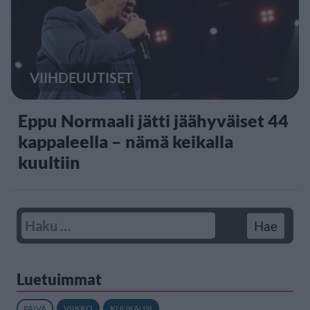
VIIHDEUUTISET
Eppu Normaali jätti jäähyväiset 44
kappaleella – nämä keikalla
kuultiin
Luetuimmat
PÄIVÄ
VIIKKO
KUUKAUSI