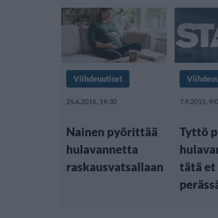
Viihdeuutiset
Viihdeuu
25.6.2016, 19:30
7.9.2015, 9:
Nainen pyörittää
Tyttö p
hulavannetta
hulava
raskausvatsallaan
tätä et
peräss