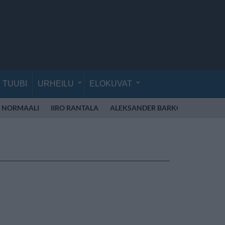
TUUBI
URHEILU
ELOKUVAT
 NORMAALI
IIRO RANTALA
ALEKSANDER BARKOV
ALEXAN