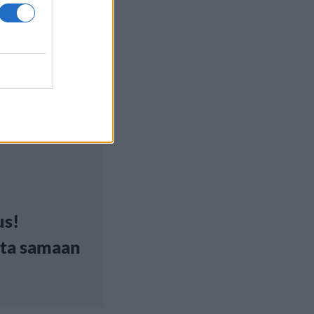
us!
tta samaan