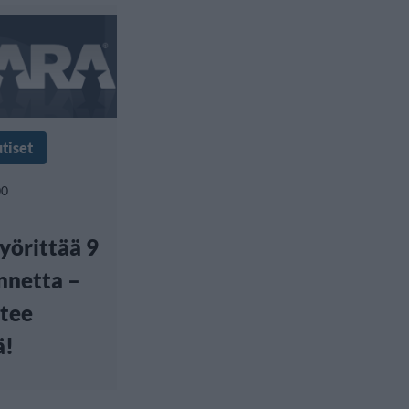
tiset
00
yörittää 9
nnetta –
 tee
ä!