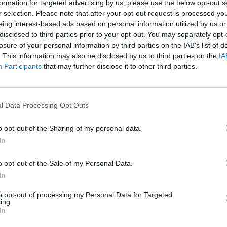
formation for targeted advertising by us, please use the below opt-out s
r selection. Please note that after your opt-out request is processed y
eing interest-based ads based on personal information utilized by us or
disclosed to third parties prior to your opt-out. You may separately opt-
a muistuttaa
losure of your personal information by third parties on the IAB’s list of
. This information may also be disclosed by us to third parties on the
IA
Participants
that may further disclose it to other third parties.
in
i maksettu
l Data Processing Opt Outs
kossa toinen
joitus
o opt-out of the Sharing of my personal data.
toiminta päättyy
In
o opt-out of the Sale of my Personal Data.
In
to opt-out of processing my Personal Data for Targeted
ing.
In