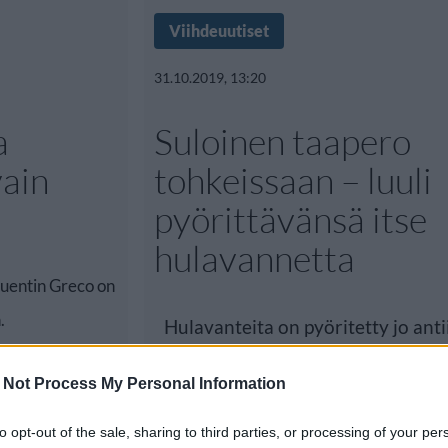
Viihdeuutiset
31.10.2019, 13:20
a
Suloinen taapero
vain
tohkeissaan – luuli
pyörittävänsä itse
hulavannetta
Quentin Greco on
.
Hulavanteita on pyöritetty jo anti
mutta ne nousivat muotiin
 Not Process My Personal Information
to opt-out of the sale, sharing to third parties, or processing of your per