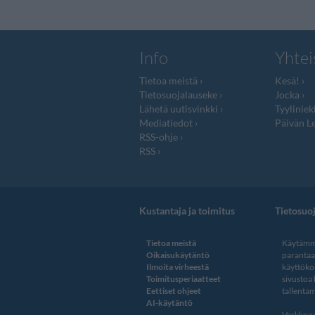
Info
Yhtei
Tietoa meistä
Kesä!
Tietosuojalauseke
Jocka
Lähetä uutisvinkki
Tyyliniek
Mediatiedot
Päivän Le
RSS-ohje
RSS
Kustantaja ja toimitus
Tietosuo
Tietoa meistä
Käytämme
Oikaisukäytäntö
paranta
Ilmoita virheestä
käyttöko
Toimitusperiaatteet
sivustoa
Eettiset ohjeet
tallentam
AI-käytäntö
Verkkopa