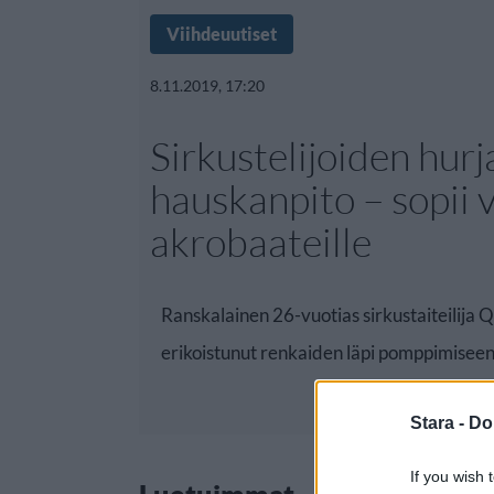
Viihdeuutiset
8.11.2019, 17:20
Sirkustelijoiden hurj
hauskanpito – sopii 
akrobaateille
Ranskalainen 26-vuotias sirkustaiteilija 
erikoistunut renkaiden läpi pomppimiseen
Stara -
Do
If you wish 