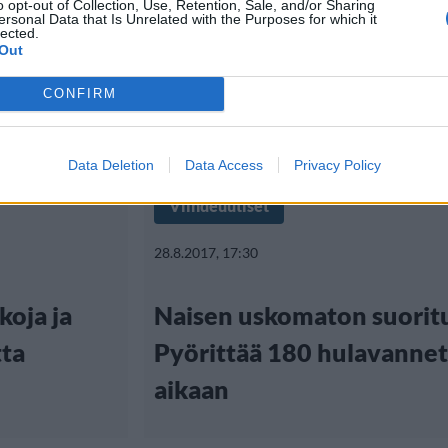
o opt-out of Collection, Use, Retention, Sale, and/or Sharing
ersonal Data that Is Unrelated with the Purposes for which it
lected.
Out
CONFIRM
Data Deletion
Data Access
Privacy Policy
Viihdeuutiset
28.8.2017, 17:30
koja ja
Naisen uskomaton suorit
tta
Pyörittää 180 hulavanne
aikaan