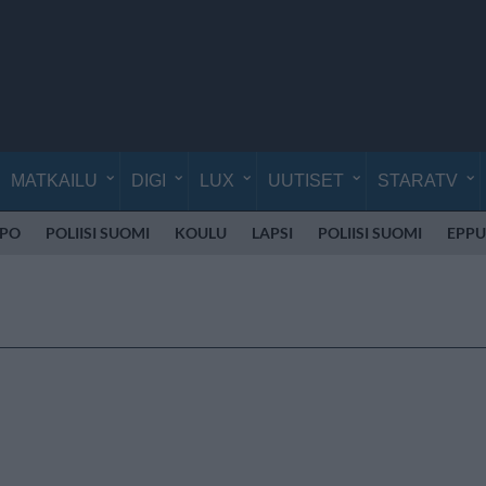
MATKAILU
DIGI
LUX
UUTISET
STARATV
PO
POLIISI SUOMI
KOULU
LAPSI
POLIISI SUOMI
EPPU