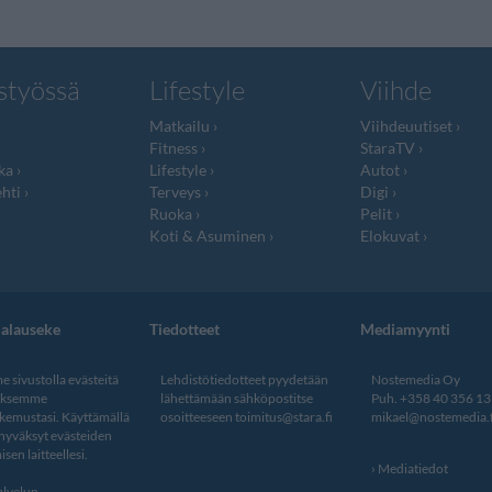
styössä
Lifestyle
Viihde
Matkailu
Viihdeuutiset
Fitness
StaraTV
ka
Lifestyle
Autot
hti
Terveys
Digi
Ruoka
Pelit
Koti & Asuminen
Elokuvat
jalauseke
Tiedotteet
Mediamyynti
 sivustolla evästeitä
Lehdistötiedotteet pyydetään
Nostemedia Oy
aksemme
lähettämään sähköpostitse
Puh. +358 40 356 1
kemustasi. Käyttämällä
osoitteeseen
toimitus@stara.fi
mikael@nostemedia.f
 hyväksyt evästeiden
isen laitteellesi.
Mediatiedot
lvelun