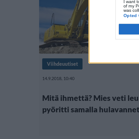
I want t
of my P
was col
Opted 
Viihdeuutiset
14.9.2018, 10:40
Mitä ihmettä? Mies veti leu
pyöritti samalla hulavanne