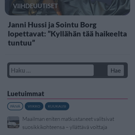
VIIHDEUUTISET
Janni Hussi ja Sointu Borg
lopettavat: ”Kyllähän tää haikeelta
tuntuu”
Luetuimmat
PÄIVÄ
VIIKKO
KUUKAUSI
Maailman eniten matkustaneet valitsivat
suosikkikohteensa – yllättävä voittaja