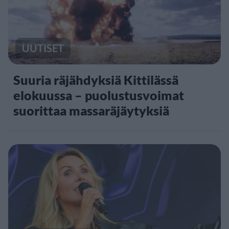
UUTISET
Suuria räjähdyksiä Kittilässä
elokuussa – puolustusvoimat
suorittaa massaräjäytyksiä