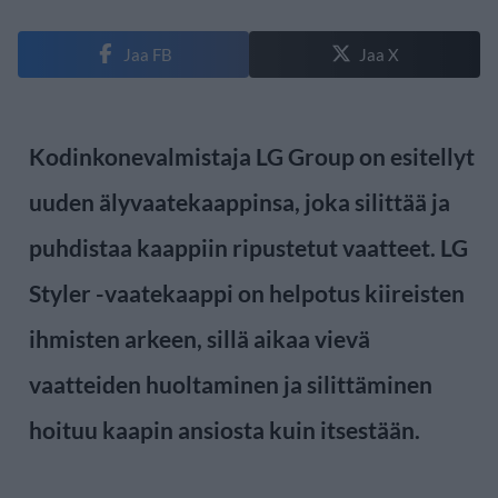
Jaa FB
Jaa X
Kodinkonevalmistaja LG Group on esitellyt
uuden älyvaatekaappinsa, joka silittää ja
puhdistaa kaappiin ripustetut vaatteet. LG
Styler -vaatekaappi on helpotus kiireisten
ihmisten arkeen, sillä aikaa vievä
vaatteiden huoltaminen ja silittäminen
hoituu kaapin ansiosta kuin itsestään.