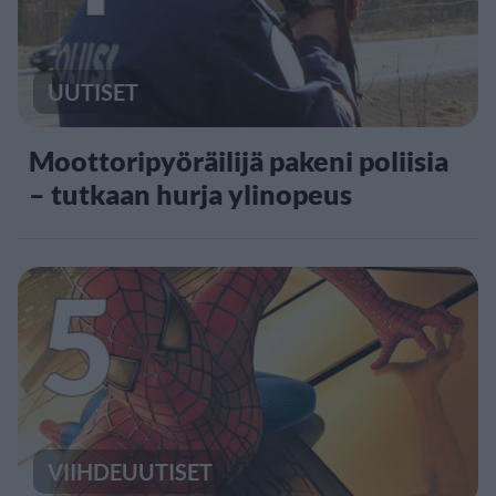
UUTISET
Moottoripyöräilijä pakeni poliisia
– tutkaan hurja ylinopeus
5
VIIHDEUUTISET