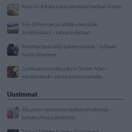
Kela voi leikata tukia ulkomaanmatkan vuoksi
F/A-18 Hornet jyrähtää ylilennolle
Jyväskylässä – katuja suljetaan
Moottoripyöräilijä pakeni poliisia – tutkaan
hurja ylinopeus
Suolikaasun tuoksu levisi Spider-Man -
näytöksessä – yleisö poistui paikalta
Uusimmat
Aikuisten vesirokkorokotukset alkoivat –
kohderyhmä julkistettiin
Tanssii Tähtien Kanssa -tanssiparit