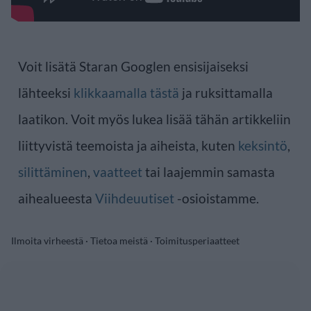
Voit lisätä Staran Googlen ensisijaiseksi
lähteeksi
klikkaamalla tästä
ja ruksittamalla
laatikon. Voit myös lukea lisää tähän artikkeliin
liittyvistä teemoista ja aiheista, kuten
keksintö
,
silittäminen
,
vaatteet
tai laajemmin samasta
aihealueesta
Viihdeuutiset
-osioistamme.
Ilmoita virheestä
·
Tietoa meistä
·
Toimitusperiaatteet