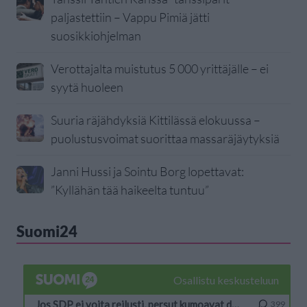
paljastettiin – Vappu Pimiä jätti
suosikkiohjelman
Verottajalta muistutus 5 000 yrittäjälle – ei
syytä huoleen
Suuria räjähdyksiä Kittilässä elokuussa –
puolustusvoimat suorittaa massaräjäytyksiä
Janni Hussi ja Sointu Borg lopettavat:
”Kyllähän tää haikeelta tuntuu”
Suomi24