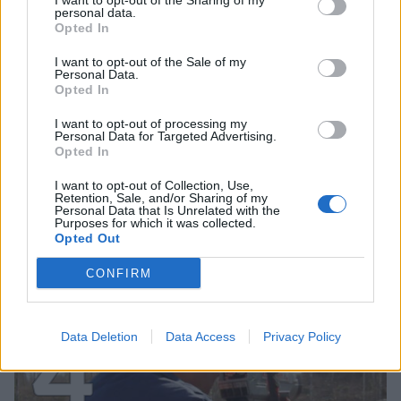
I want to opt-out of the Sharing of my
3
personal data.
Opted In
I want to opt-out of the Sale of my
Personal Data.
Opted In
I want to opt-out of processing my
Personal Data for Targeted Advertising.
Opted In
UUTISET
I want to opt-out of Collection, Use,
Retention, Sale, and/or Sharing of my
Personal Data that Is Unrelated with the
F/A-18 Hornet jyrähtää ylilennolle
Purposes for which it was collected.
Opted Out
Jyväskylässä – katuja suljetaan
CONFIRM
4
Data Deletion
Data Access
Privacy Policy