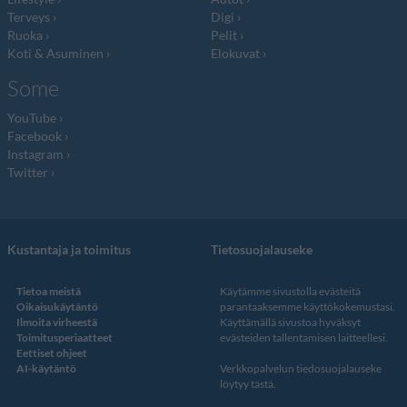
Terveys
Digi
Ruoka
Pelit
Koti & Asuminen
Elokuvat
Some
YouTube
Facebook
Instagram
Twitter
Kustantaja ja toimitus
Tietosuojalauseke
Tietoa meistä
Käytämme sivustolla evästeitä
Oikaisukäytäntö
parantaaksemme käyttökokemustasi.
Ilmoita virheestä
Käyttämällä sivustoa hyväksyt
Toimitusperiaatteet
evästeiden tallentamisen laitteellesi.
Eettiset ohjeet
AI-käytäntö
Verkkopalvelun
tiedosuojalauseke
löytyy tästä
.