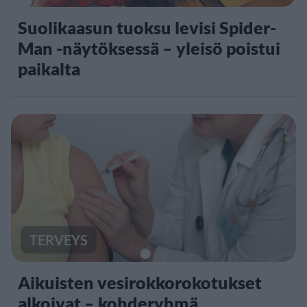
Suolikaasun tuoksu levisi Spider-
Man -näytöksessä – yleisö poistui
paikalta
TERVEYS
Aikuisten vesirokkorokotukset
alkoivat – kohderyhmä