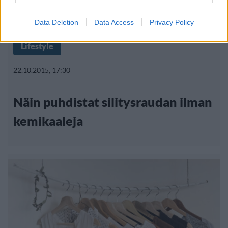
Data Deletion
Data Access
Privacy Policy
Lifestyle
22.10.2015, 17:30
Näin puhdistat silitysraudan ilman
kemikaaleja