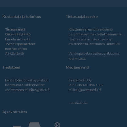
Kustantaja ja toimitus
Tietosuojalauseke
Tietoa meistä
Käytämme sivustolla evästeitä
Oikaisukäytäntö
parantaaksemme käyttökokemustasi.
Ilmoita virheestä
Käyttämällä sivustoa hyväksyt
Toimitusperiaatteet
evästeiden tallentamisen laitteellesi.
Eettiset ohjeet
AI-käytäntö
Verkkopalvelun
tiedosuojalauseke
löytyy tästä
.
Tiedotteet
Mediamyynti
Lehdistötiedotteet pyydetään
Nostemedia Oy
lähettämään sähköpostitse
Puh. +358 40 356 1332
osoitteeseen
toimitus@stara.fi
mikael@nostemedia.fi
Mediatiedot
Ajankohtaista