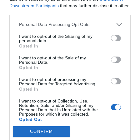
Downstream Participants
that may further disclose it to other
third parties.
Koti & Asuminen
Viihdeuutiset
Personal Data Processing Opt Outs
11.3.2017, 17:30
I want to opt-out of the Sharing of my
personal data.
Opted In
Nerokasta! Silityslauta ja peili
I want to opt-out of the Sale of my
Personal Data.
yhdistettiin
Opted In
I want to opt-out of processing my
Personal Data for Targeted Advertising.
Opted In
I want to opt-out of Collection, Use,
Retention, Sale, and/or Sharing of my
Personal Data that Is Unrelated with the
Purposes for which it was collected.
Opted Out
CONFIRM