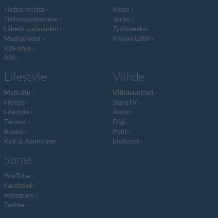
Tietoa meistä
Kesä!
Tietosuojalauseke
Jocka
Lähetä uutisvinkki
Tyyliniekka
Mediatiedot
Päivän Lehti
RSS-ohje
RSS
Lifestyle
Viihde
Matkailu
Viihdeuutiset
Fitness
StaraTV
Lifestyle
Autot
Terveys
Digi
Ruoka
Pelit
Koti & Asuminen
Elokuvat
Some
YouTube
Facebook
Instagram
Twitter