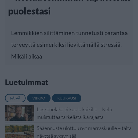
puolestasi
Lemmikkien silittäminen tunnetusti parantaa
terveyttä esimerkiksi lievittämällä stressiä.
Mikäli aikaa
Luetuimmat
PÄIVÄ
VIIKKO
KUUKAUSI
Leskeneläke ei kuulu kaikille – Kela
muistuttaa tärkeästä ikärajasta
Sääennuste ulottuu nyt marraskuulle – tältä
näyttää syksyn sää