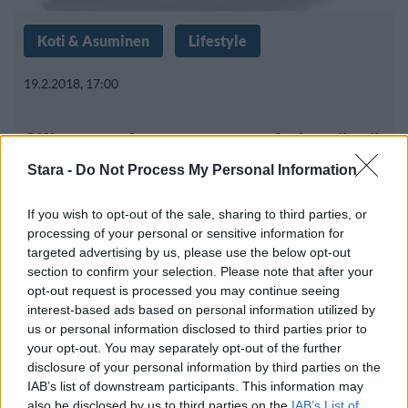
Koti & Asuminen
Lifestyle
19.2.2018, 17:00
Silitysraudasta on moneksi – tässä
hauskat arjen vinkit
Stara -
Do Not Process My Personal Information
If you wish to opt-out of the sale, sharing to third parties, or
processing of your personal or sensitive information for
targeted advertising by us, please use the below opt-out
section to confirm your selection. Please note that after your
opt-out request is processed you may continue seeing
interest-based ads based on personal information utilized by
us or personal information disclosed to third parties prior to
your opt-out. You may separately opt-out of the further
disclosure of your personal information by third parties on the
IAB’s list of downstream participants. This information may
also be disclosed by us to third parties on the
IAB’s List of