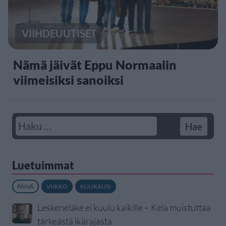
VIIHDEUUTISET
Nämä jäivät Eppu Normaalin
viimeisiksi sanoiksi
Luetuimmat
PÄIVÄ
VIIKKO
KUUKAUSI
Leskeneläke ei kuulu kaikille – Kela muistuttaa
tärkeästä ikärajasta