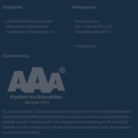
Tiedotteet
Mediamyynti
Lehdistötiedotteet pyydetään
Nostemedia Oy
lähettämään sähköpostitse
Puh. +358 40 356 1332
osoitteeseen
toimitus@stara.fi
mikael@nostemedia.fi
Mediatiedot
Ajankohtaista
© Copyright 2003 - 2026 Stara Media Online Oy. ISSN 1795-8180 (verkkomedia).
Kaikki oikeudet pidätetään. Materiaalin luvaton julkaiseminen ja lainaaminen on
kielletty. Stara®, Viihdetaivas®, Miss Pop®, Mister Pop®, Popstar®, Tuubi® ja
Jetset® ovat Stara Media Oy:n rekisteröityjä tavaramerkkejä, joiden käyttäminen
ilman lupaa on kielletty.