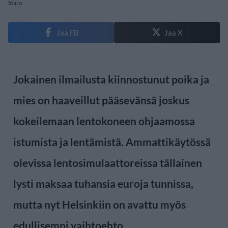
Stara
Jaa FB
Jaa X
Jokainen ilmailusta kiinnostunut poika ja
mies on haaveillut pääsevänsä joskus
kokeilemaan lentokoneen ohjaamossa
istumista ja lentämistä. Ammattikäytössä
olevissa lentosimulaattoreissa tällainen
lysti maksaa tuhansia euroja tunnissa,
mutta nyt Helsinkiin on avattu myös
edullisempi vaihtoehto.