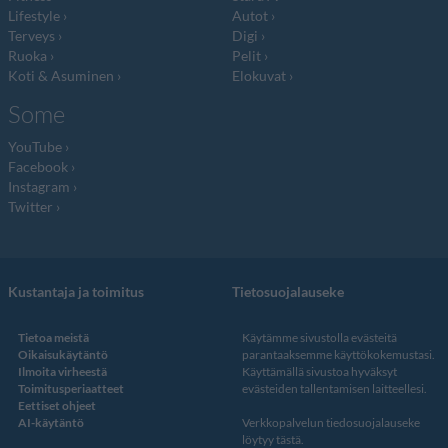
Lifestyle
Autot
Terveys
Digi
Ruoka
Pelit
Koti & Asuminen
Elokuvat
Some
YouTube
Facebook
Instagram
Twitter
Kustantaja ja toimitus
Tietosuojalauseke
Tietoa meistä
Käytämme sivustolla evästeitä
Oikaisukäytäntö
parantaaksemme käyttökokemustasi.
Ilmoita virheestä
Käyttämällä sivustoa hyväksyt
Toimitusperiaatteet
evästeiden tallentamisen laitteellesi.
Eettiset ohjeet
AI-käytäntö
Verkkopalvelun
tiedosuojalauseke
löytyy tästä
.