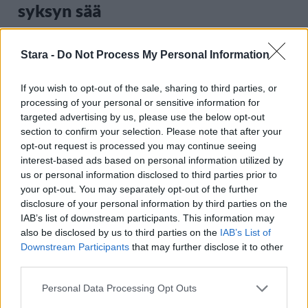
syksyn sää
Stara -
Do Not Process My Personal Information
3
If you wish to opt-out of the sale, sharing to third parties, or
processing of your personal or sensitive information for
targeted advertising by us, please use the below opt-out
section to confirm your selection. Please note that after your
opt-out request is processed you may continue seeing
interest-based ads based on personal information utilized by
us or personal information disclosed to third parties prior to
MATKAILU
your opt-out. You may separately opt-out of the further
disclosure of your personal information by third parties on the
IAB’s list of downstream participants. This information may
Finnairin lennoista osan lentää
also be disclosed by us to third parties on the
IAB’s List of
jatkossa toinen lentoyhtiö –
Downstream Participants
that may further disclose it to other
third parties.
matkustajille tärkeä rajoitus
Personal Data Processing Opt Outs