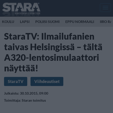
Men
KOULU
LAPSI
POLIISI SUOMI
EPPU NORMAALI
IIRO R
StaraTV: Ilmailufanien
taivas Helsingissä – tältä
A320-lentosimulaattori
näyttää!
StaraTV
Viihdeuutiset
Julkaistu: 30.10.2015, 09:00
Toimittaja:
Staran toimitus