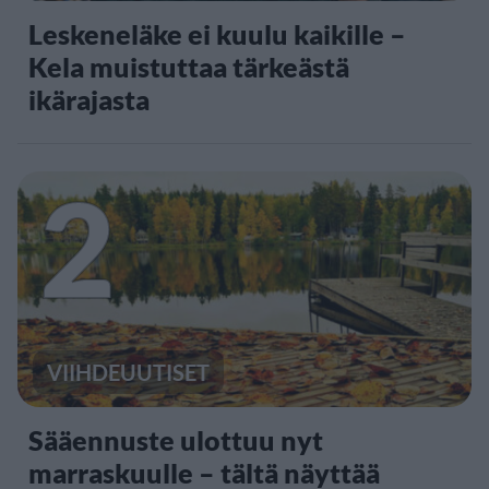
Leskeneläke ei kuulu kaikille –
Kela muistuttaa tärkeästä
ikärajasta
2
VIIHDEUUTISET
Sääennuste ulottuu nyt
marraskuulle – tältä näyttää