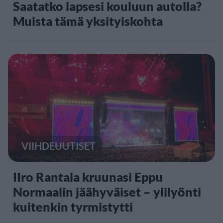
Saatatko lapsesi kouluun autolla?
Muista tämä yksityiskohta
VIIHDEUUTISET
IIro Rantala kruunasi Eppu
Normaalin jäähyväiset – ylilyönti
kuitenkin tyrmistytti