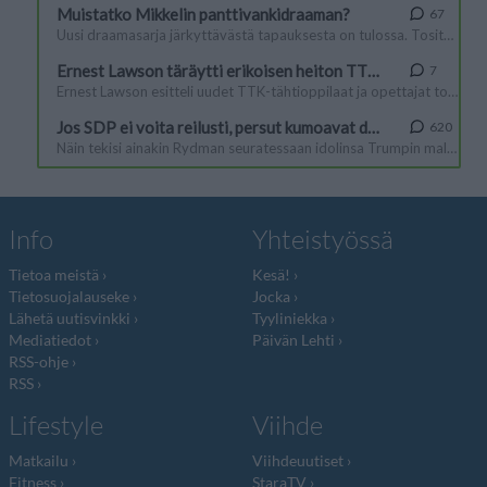
Info
Yhteistyössä
Tietoa meistä
Kesä!
Tietosuojalauseke
Jocka
Lähetä uutisvinkki
Tyyliniekka
Mediatiedot
Päivän Lehti
RSS-ohje
RSS
Lifestyle
Viihde
Matkailu
Viihdeuutiset
Fitness
StaraTV