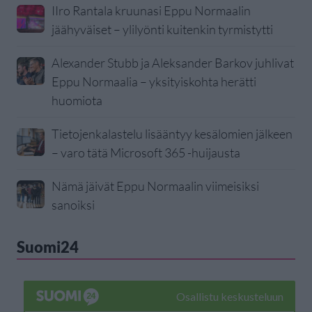
IIro Rantala kruunasi Eppu Normaalin
jäähyväiset – ylilyönti kuitenkin tyrmistytti
Alexander Stubb ja Aleksander Barkov juhlivat
Eppu Normaalia – yksityiskohta herätti
huomiota
Tietojenkalastelu lisääntyy kesälomien jälkeen
– varo tätä Microsoft 365 -huijausta
Nämä jäivät Eppu Normaalin viimeisiksi
sanoiksi
Suomi24