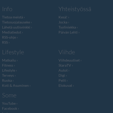
Info
Yhteistyössä
Tietoa meistä
Kesä!
Tietosuojalauseke
Jocka
Lähetä uutisvinkki
Tyyliniekka
Mediatiedot
Päivän Lehti
RSS-ohje
RSS
Lifestyle
Viihde
Matkailu
Viihdeuutiset
Fitness
StaraTV
Lifestyle
Autot
Terveys
Digi
Ruoka
Pelit
Koti & Asuminen
Elokuvat
Some
YouTube
Facebook