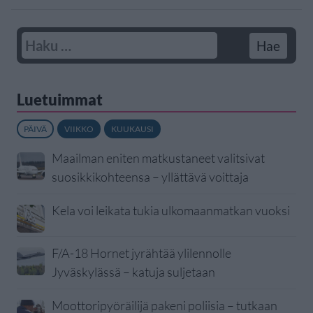
Luetuimmat
PÄIVÄ
VIIKKO
KUUKAUSI
Maailman eniten matkustaneet valitsivat
suosikkikohteensa – yllättävä voittaja
Kela voi leikata tukia ulkomaanmatkan vuoksi
F/A-18 Hornet jyrähtää ylilennolle
Jyväskylässä – katuja suljetaan
Moottoripyöräilijä pakeni poliisia – tutkaan