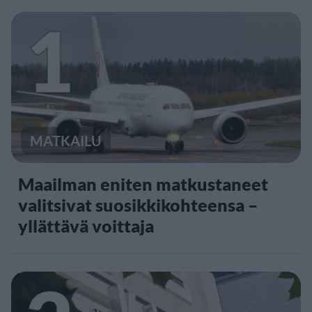
1
MATKAILU
Maailman eniten matkustaneet
valitsivat suosikkikohteensa –
yllättävä voittaja