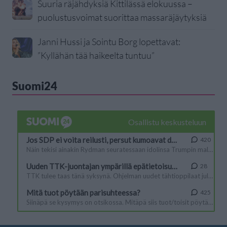
Suuria räjähdyksiä Kittilässä elokuussa –
puolustusvoimat suorittaa massaräjäytyksiä
Janni Hussi ja Sointu Borg lopettavat:
”Kyllähän tää haikeelta tuntuu”
Suomi24