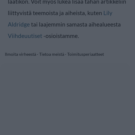
laatikon. Voit myös lukea lisää tähän artikkeliin
liittyvistä teemoista ja aiheista, kuten
Lily
Aldridge
tai laajemmin samasta aihealueesta
Viihdeuutiset
-osioistamme.
Ilmoita virheestä
·
Tietoa meistä
·
Toimitusperiaatteet