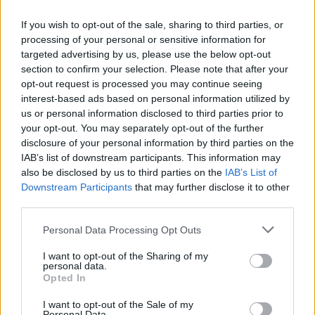
UUTISET
If you wish to opt-out of the sale, sharing to third parties, or
processing of your personal or sensitive information for
F/A-18 Hornet jyrähtää ylilennolle
targeted advertising by us, please use the below opt-out
section to confirm your selection. Please note that after your
Jyväskylässä – katuja suljetaan
opt-out request is processed you may continue seeing
interest-based ads based on personal information utilized by
us or personal information disclosed to third parties prior to
your opt-out. You may separately opt-out of the further
4
disclosure of your personal information by third parties on the
IAB’s list of downstream participants. This information may
also be disclosed by us to third parties on the
IAB’s List of
Downstream Participants
that may further disclose it to other
third parties.
Personal Data Processing Opt Outs
UUTISET
I want to opt-out of the Sharing of my
personal data.
Opted In
Moottoripyöräilijä pakeni poliisia
I want to opt-out of the Sale of my
Personal Data.