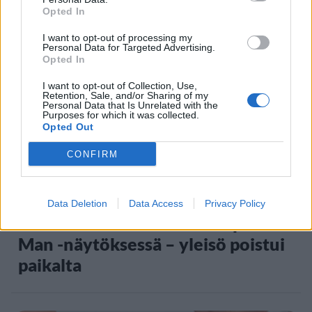
– tutkaan hurja ylinopeus
Opted In
I want to opt-out of processing my
Personal Data for Targeted Advertising.
5
Opted In
I want to opt-out of Collection, Use,
Retention, Sale, and/or Sharing of my
Personal Data that Is Unrelated with the
Purposes for which it was collected.
Opted Out
CONFIRM
VIIHDEUUTISET
Data Deletion
Data Access
Privacy Policy
Suolikaasun tuoksu levisi Spider-
Man -näytöksessä – yleisö poistui
paikalta