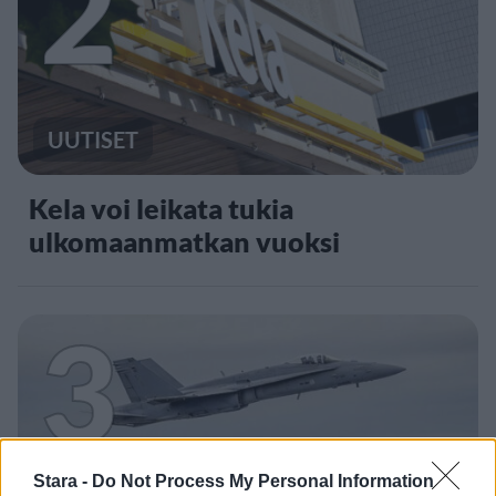
2
UUTISET
Kela voi leikata tukia
ulkomaanmatkan vuoksi
3
Stara -
Do Not Process My Personal Information