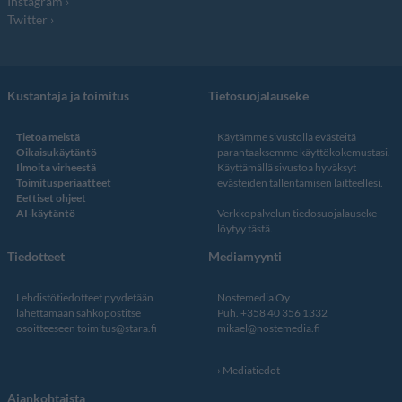
Instagram
Twitter
Kustantaja ja toimitus
Tietosuojalauseke
Tietoa meistä
Käytämme sivustolla evästeitä
Oikaisukäytäntö
parantaaksemme käyttökokemustasi.
Ilmoita virheestä
Käyttämällä sivustoa hyväksyt
Toimitusperiaatteet
evästeiden tallentamisen laitteellesi.
Eettiset ohjeet
AI-käytäntö
Verkkopalvelun
tiedosuojalauseke
löytyy tästä
.
Tiedotteet
Mediamyynti
Lehdistötiedotteet pyydetään
Nostemedia Oy
lähettämään sähköpostitse
Puh. +358 40 356 1332
osoitteeseen
toimitus@stara.fi
mikael@nostemedia.fi
Mediatiedot
Ajankohtaista