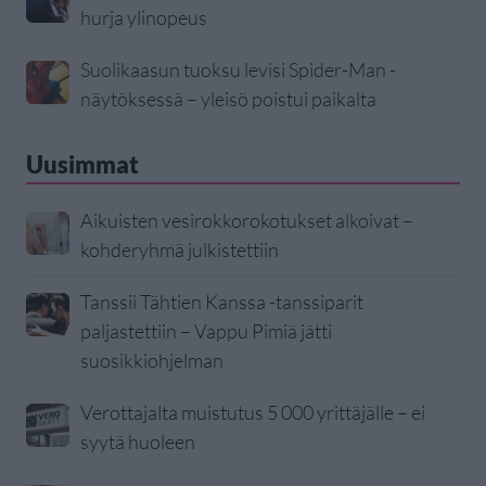
hurja ylinopeus
Suolikaasun tuoksu levisi Spider-Man -
näytöksessä – yleisö poistui paikalta
Uusimmat
Aikuisten vesirokkorokotukset alkoivat –
kohderyhmä julkistettiin
Tanssii Tähtien Kanssa -tanssiparit
paljastettiin – Vappu Pimiä jätti
suosikkiohjelman
Verottajalta muistutus 5 000 yrittäjälle – ei
syytä huoleen