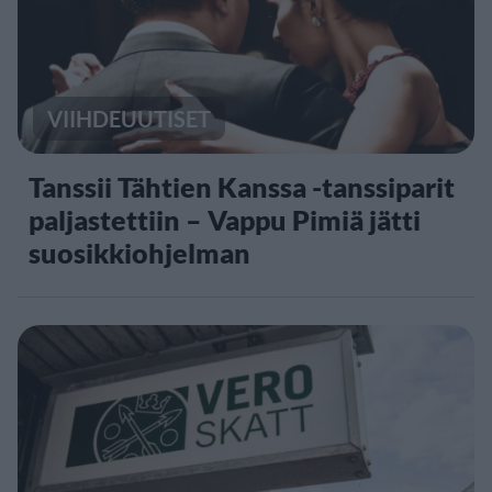
VIIHDEUUTISET
Tanssii Tähtien Kanssa -tanssiparit
paljastettiin – Vappu Pimiä jätti
suosikkiohjelman