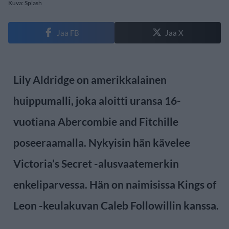
Kuva: Splash
Jaa FB
Jaa X
Lily Aldridge on amerikkalainen
huippumalli, joka aloitti uransa 16-
vuotiana Abercombie and Fitchille
poseeraamalla. Nykyisin hän kävelee
Victoria’s Secret -alusvaatemerkin
enkeliparvessa. Hän on naimisissa Kings of
Leon -keulakuvan Caleb Followillin kanssa.