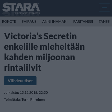
Men
ROKOTE
SAIRAUS
ANNI IHAMÄKI
PARITANSSI
TANSSI
Victoria’s Secretin
enkelille mieheltään
kahden miljoonan
rintaliivit
Viihdeuutiset
Julkaistu: 13.12.2015, 22:30
Toimittaja:
Terhi Piiroinen