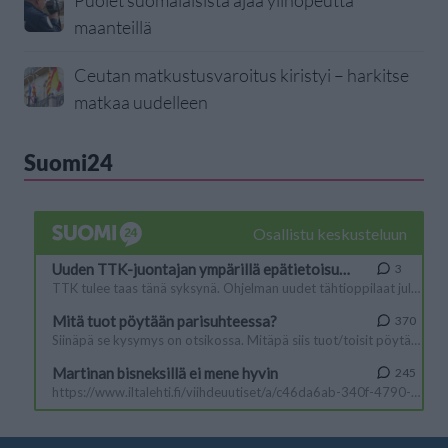
Puolet suomalaisista ajaa ylinopeutta
maanteillä
Ceutan matkustusvaroitus kiristyi – harkitse
matkaa uudelleen
Suomi24