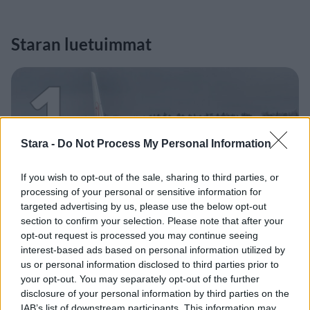
Staran luetuimmat
1
Stara -
Do Not Process My Personal Information
If you wish to opt-out of the sale, sharing to third parties, or
processing of your personal or sensitive information for
MATKAILU
targeted advertising by us, please use the below opt-out
section to confirm your selection. Please note that after your
Maailman eniten matkustaneet
opt-out request is processed you may continue seeing
interest-based ads based on personal information utilized by
valitsivat suosikkikohteensa –
us or personal information disclosed to third parties prior to
yllättävä voittaja
your opt-out. You may separately opt-out of the further
disclosure of your personal information by third parties on the
IAB’s list of downstream participants. This information may