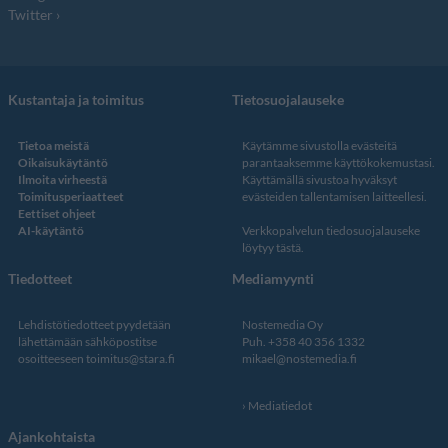
Twitter
Kustantaja ja toimitus
Tietosuojalauseke
Tietoa meistä
Käytämme sivustolla evästeitä
Oikaisukäytäntö
parantaaksemme käyttökokemustasi.
Ilmoita virheestä
Käyttämällä sivustoa hyväksyt
Toimitusperiaatteet
evästeiden tallentamisen laitteellesi.
Eettiset ohjeet
AI-käytäntö
Verkkopalvelun
tiedosuojalauseke
löytyy tästä
.
Tiedotteet
Mediamyynti
Lehdistötiedotteet pyydetään
Nostemedia Oy
lähettämään sähköpostitse
Puh. +358 40 356 1332
osoitteeseen
toimitus@stara.fi
mikael@nostemedia.fi
Mediatiedot
Ajankohtaista