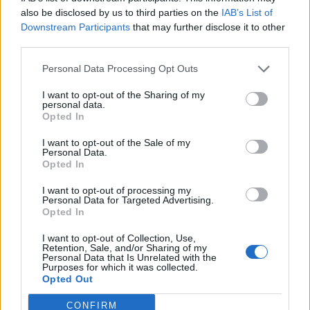
also be disclosed by us to third parties on the
IAB’s List of
2
Downstream Participants
that may further disclose it to other
third parties.
Personal Data Processing Opt Outs
I want to opt-out of the Sharing of my
personal data.
Opted In
UUTISET
I want to opt-out of the Sale of my
Personal Data.
Opted In
F/A-18 Hornet jyrähtää ylilennolle
I want to opt-out of processing my
Personal Data for Targeted Advertising.
Jyväskylässä – katuja suljetaan
Opted In
I want to opt-out of Collection, Use,
Retention, Sale, and/or Sharing of my
3
Personal Data that Is Unrelated with the
Purposes for which it was collected.
Opted Out
CONFIRM