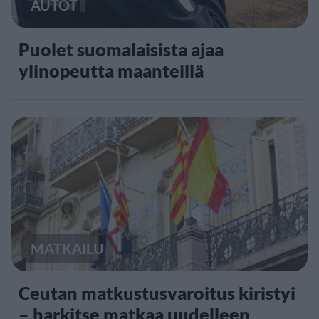
AUTOT
Puolet suomalaisista ajaa
ylinopeutta maanteillä
MATKAILU
Ceutan matkustusvaroitus kiristyi
– harkitse matkaa uudelleen