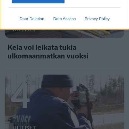
Data Deletion
Data Access
Privacy Policy
UUTISET
Kela voi leikata tukia
ulkomaanmatkan vuoksi
4
UUTISET