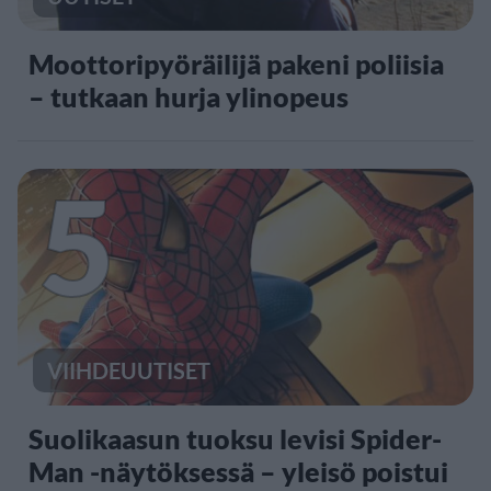
Moottoripyöräilijä pakeni poliisia
– tutkaan hurja ylinopeus
5
VIIHDEUUTISET
Suolikaasun tuoksu levisi Spider-
Man -näytöksessä – yleisö poistui