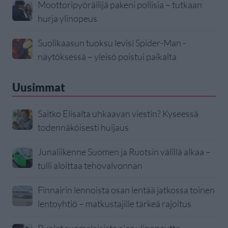
Moottoripyöräilijä pakeni poliisia – tutkaan
hurja ylinopeus
Suolikaasun tuoksu levisi Spider-Man -
näytöksessä – yleisö poistui paikalta
Uusimmat
Saitko Elisalta uhkaavan viestin? Kyseessä
todennäköisesti huijaus
Junaliikenne Suomen ja Ruotsin välillä alkaa –
tulli aloittaa tehovalvonnan
Finnairin lennoista osan lentää jatkossa toinen
lentoyhtiö – matkustajille tärkeä rajoitus