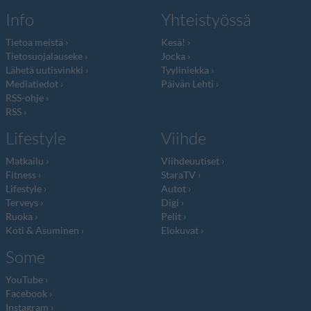
Info
Yhteistyössä
Tietoa meistä
Kesä!
Tietosuojalauseke
Jocka
Lähetä uutisvinkki
Tyyliniekka
Mediatiedot
Päivän Lehti
RSS-ohje
RSS
Lifestyle
Viihde
Matkailu
Viihdeuutiset
Fitness
StaraTV
Lifestyle
Autot
Terveys
Digi
Ruoka
Pelit
Koti & Asuminen
Elokuvat
Some
YouTube
Facebook
Instagram