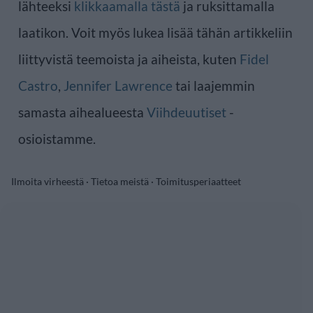
lähteeksi
klikkaamalla tästä
ja ruksittamalla
laatikon. Voit myös lukea lisää tähän artikkeliin
liittyvistä teemoista ja aiheista, kuten
Fidel
Castro
,
Jennifer Lawrence
tai laajemmin
samasta aihealueesta
Viihdeuutiset
-
osioistamme.
Ilmoita virheestä
·
Tietoa meistä
·
Toimitusperiaatteet