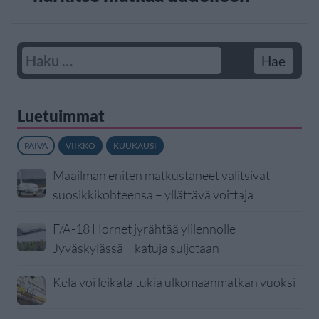
Luetuimmat
PÄIVÄ
VIIKKO
KUUKAUSI
Maailman eniten matkustaneet valitsivat
suosikkikohteensa – yllättävä voittaja
F/A-18 Hornet jyrähtää ylilennolle
Jyväskylässä – katuja suljetaan
Kela voi leikata tukia ulkomaanmatkan vuoksi