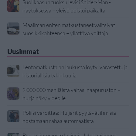
Suolikaasun tuoksu levisi Spider-Man -
näytöksessä – yleisö poistui paikalta
Maailman eniten matkustaneet valitsivat
suosikkikohteensa – yllättävä voittaja
Uusimmat
Lentomatkustajan laukusta löytyi varastettuja
historiallisia tykinkuulia
2 000 000 mehiläistä valtasi naapuruston –
hurja näky videolle
Poliisi varoittaa: Huijarit pyytävät ihmisiä
nostamaan rahaa automaatista
Ryden tietomurto laajeni – lähes miljoona