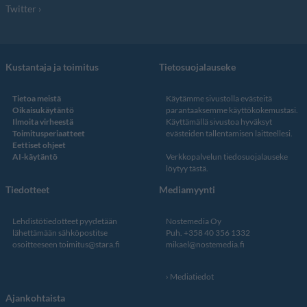
Twitter
Kustantaja ja toimitus
Tietosuojalauseke
Tietoa meistä
Käytämme sivustolla evästeitä
Oikaisukäytäntö
parantaaksemme käyttökokemustasi.
Ilmoita virheestä
Käyttämällä sivustoa hyväksyt
Toimitusperiaatteet
evästeiden tallentamisen laitteellesi.
Eettiset ohjeet
AI-käytäntö
Verkkopalvelun
tiedosuojalauseke
löytyy tästä
.
Tiedotteet
Mediamyynti
Lehdistötiedotteet pyydetään
Nostemedia Oy
lähettämään sähköpostitse
Puh. +358 40 356 1332
osoitteeseen
toimitus@stara.fi
mikael@nostemedia.fi
Mediatiedot
Ajankohtaista