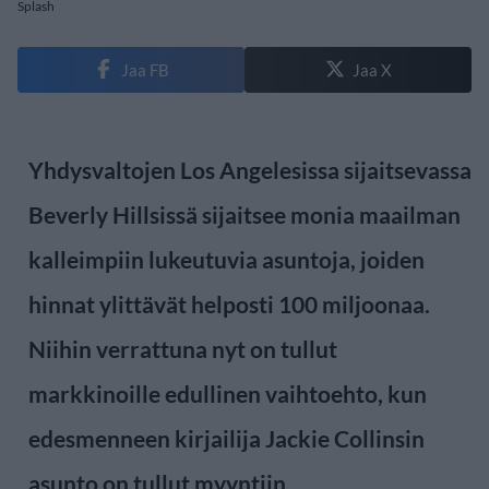
Splash
Jaa FB
Jaa X
Yhdysvaltojen Los Angelesissa sijaitsevassa
Beverly Hillsissä sijaitsee monia maailman
kalleimpiin lukeutuvia asuntoja, joiden
hinnat ylittävät helposti 100 miljoonaa.
Niihin verrattuna nyt on tullut
markkinoille edullinen vaihtoehto, kun
edesmenneen kirjailija Jackie Collinsin
asunto on tullut myyntiin.