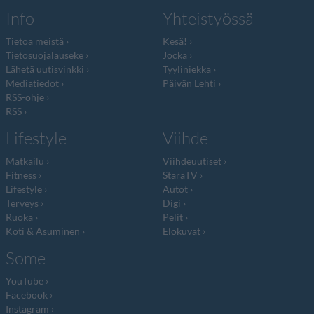
Info
Yhteistyössä
Tietoa meistä
Kesä!
Tietosuojalauseke
Jocka
Lähetä uutisvinkki
Tyyliniekka
Mediatiedot
Päivän Lehti
RSS-ohje
RSS
Lifestyle
Viihde
Matkailu
Viihdeuutiset
Fitness
StaraTV
Lifestyle
Autot
Terveys
Digi
Ruoka
Pelit
Koti & Asuminen
Elokuvat
Some
YouTube
Facebook
Instagram