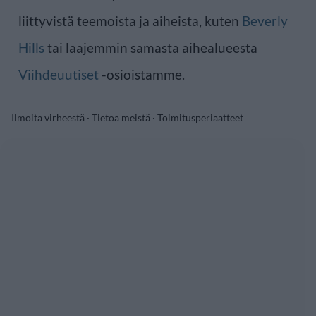
liittyvistä teemoista ja aiheista, kuten
Beverly
Hills
tai laajemmin samasta aihealueesta
Viihdeuutiset
-osioistamme.
Ilmoita virheestä
·
Tietoa meistä
·
Toimitusperiaatteet