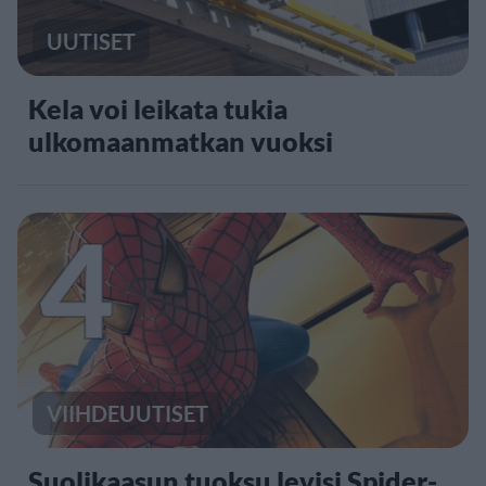
UUTISET
Kela voi leikata tukia
ulkomaanmatkan vuoksi
4
VIIHDEUUTISET
Suolikaasun tuoksu levisi Spider-