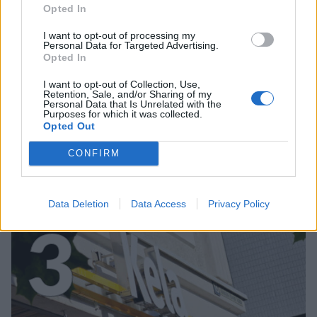
Opted In
I want to opt-out of processing my
Personal Data for Targeted Advertising.
Opted In
MATKAILU
I want to opt-out of Collection, Use,
Retention, Sale, and/or Sharing of my
Personal Data that Is Unrelated with the
Purposes for which it was collected.
Finnairin lennoista osan lentää
Opted Out
jatkossa toinen lentoyhtiö –
CONFIRM
matkustajille tärkeä rajoitus
Data Deletion
Data Access
Privacy Policy
3