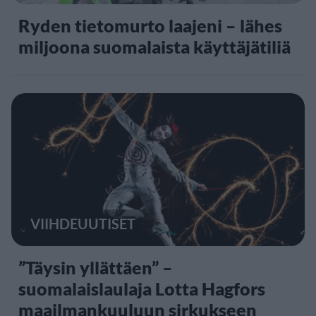
Ryden tietomurto laajeni – lähes
miljoona suomalaista käyttäjätiliä
VIIHDEUUTISET
”Täysin yllättäen” –
suomalaislaulaja Lotta Hagfors
maailmankuuluun sirkukseen