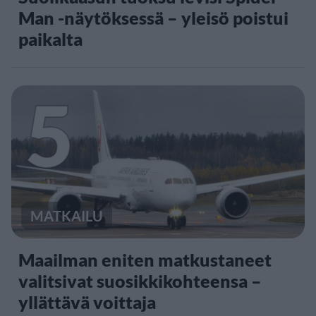
Man -näytöksessä – yleisö poistui
paikalta
5
MATKAILU
Maailman eniten matkustaneet
valitsivat suosikkikohteensa –
yllättävä voittaja