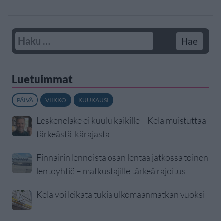
Luetuimmat
PÄIVÄ
VIIKKO
KUUKAUSI
Leskeneläke ei kuulu kaikille – Kela muistuttaa
tärkeästä ikärajasta
Finnairin lennoista osan lentää jatkossa toinen
lentoyhtiö – matkustajille tärkeä rajoitus
Kela voi leikata tukia ulkomaanmatkan vuoksi