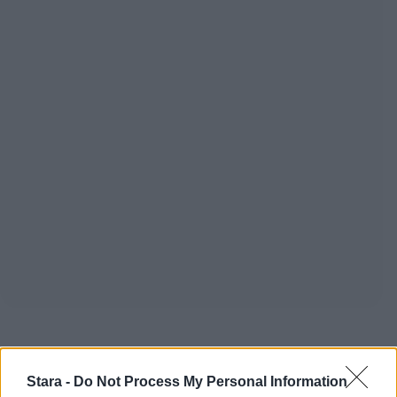
Staran luetuimmat
Stara -
Do Not Process My Personal Information