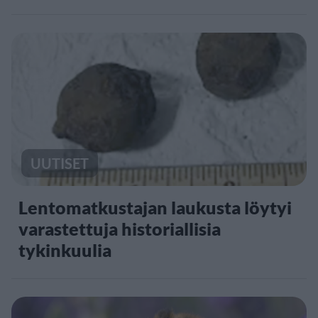
UUTISET
Lentomatkustajan laukusta löytyi
varastettuja historiallisia
tykinkuulia