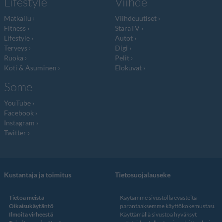
Lifestyle
Viihde
Matkailu
Viihdeuutiset
Fitness
StaraTV
Lifestyle
Autot
Terveys
Digi
Ruoka
Pelit
Koti & Asuminen
Elokuvat
Some
YouTube
Facebook
Instagram
Twitter
Kustantaja ja toimitus
Tietosuojalauseke
Tietoa meistä
Käytämme sivustolla evästeitä
Oikaisukäytäntö
parantaaksemme käyttökokemustasi.
Ilmoita virheestä
Käyttämällä sivustoa hyväksyt