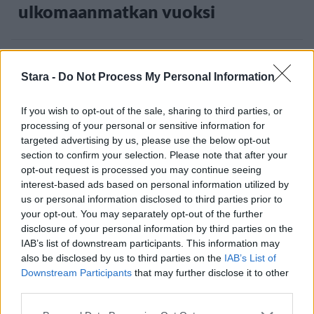
ulkomaanmatkan vuoksi
3
Stara -
Do Not Process My Personal Information
If you wish to opt-out of the sale, sharing to third parties, or
processing of your personal or sensitive information for
targeted advertising by us, please use the below opt-out
section to confirm your selection. Please note that after your
opt-out request is processed you may continue seeing
UUTISET
interest-based ads based on personal information utilized by
us or personal information disclosed to third parties prior to
your opt-out. You may separately opt-out of the further
F/A-18 Hornet jyrähtää ylilennolle
disclosure of your personal information by third parties on the
IAB’s list of downstream participants. This information may
Jyväskylässä – katuja suljetaan
also be disclosed by us to third parties on the
IAB’s List of
Downstream Participants
that may further disclose it to other
third parties.