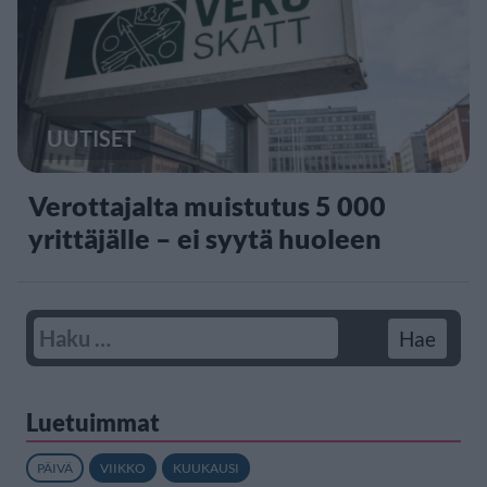
UUTISET
Verottajalta muistutus 5 000
yrittäjälle – ei syytä huoleen
Luetuimmat
PÄIVÄ
VIIKKO
KUUKAUSI