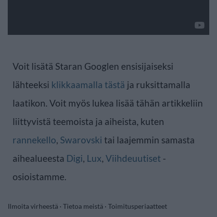
Voit lisätä Staran Googlen ensisijaiseksi
lähteeksi
klikkaamalla tästä
ja ruksittamalla
laatikon. Voit myös lukea lisää tähän artikkeliin
liittyvistä teemoista ja aiheista, kuten
rannekello
,
Swarovski
tai laajemmin samasta
aihealueesta
Digi
,
Lux
,
Viihdeuutiset
-
osioistamme.
Ilmoita virheestä
·
Tietoa meistä
·
Toimitusperiaatteet