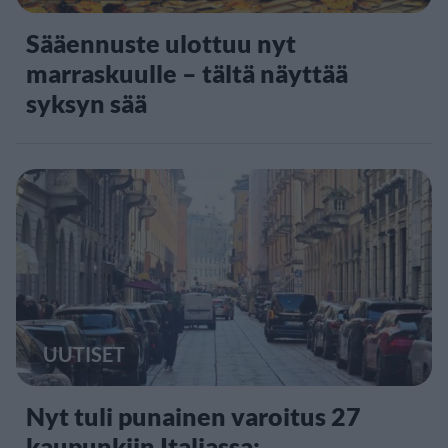
Sääennuste ulottuu nyt
marraskuulle – tältä näyttää
syksyn sää
UUTISET
Nyt tuli punainen varoitus 27
kaupunkiin Italiassa: