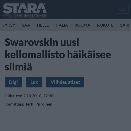
Men
SYKSY
SÄÄ
HELLE
ITALIA
ROOMA
ROKOTE
SAIR
Swarovskin uusi
kellomallisto häikäisee
silmiä
Digi
Lux
Viihdeuutiset
Julkaistu: 2.10.2016, 22:30
Toimittaja:
Terhi Piiroinen