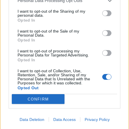
4
Personal Data Processing Opt Outs
I want to opt-out of the Sharing of my
personal data.
Opted In
I want to opt-out of the Sale of my
Personal Data.
Opted In
UUTISET
I want to opt-out of processing my
Personal Data for Targeted Advertising.
Opted In
Moottoripyöräilijä pakeni poliisia
I want to opt-out of Collection, Use,
– tutkaan hurja ylinopeus
Retention, Sale, and/or Sharing of my
Personal Data that Is Unrelated with the
Purposes for which it was collected.
Opted Out
5
CONFIRM
Data Deletion
Data Access
Privacy Policy