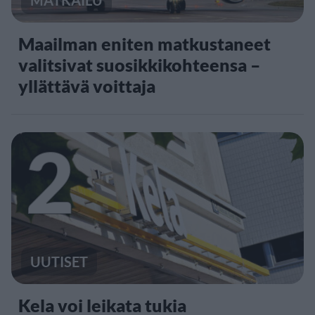
Maailman eniten matkustaneet
valitsivat suosikkikohteensa –
yllättävä voittaja
2
UUTISET
Kela voi leikata tukia