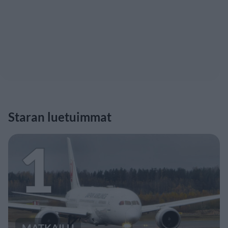
Staran luetuimmat
1
MATKAILU