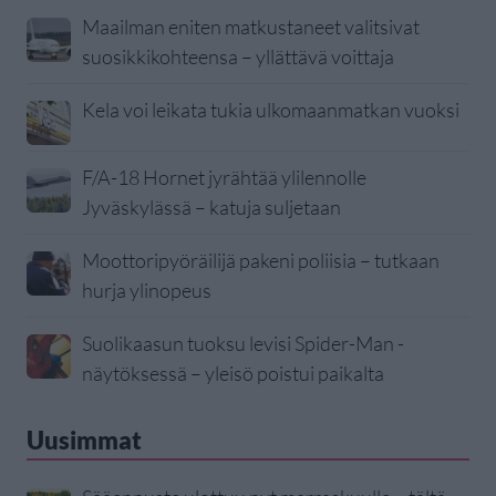
Maailman eniten matkustaneet valitsivat
suosikkikohteensa – yllättävä voittaja
Kela voi leikata tukia ulkomaanmatkan vuoksi
F/A-18 Hornet jyrähtää ylilennolle
Jyväskylässä – katuja suljetaan
Moottoripyöräilijä pakeni poliisia – tutkaan
hurja ylinopeus
Suolikaasun tuoksu levisi Spider-Man -
näytöksessä – yleisö poistui paikalta
Uusimmat