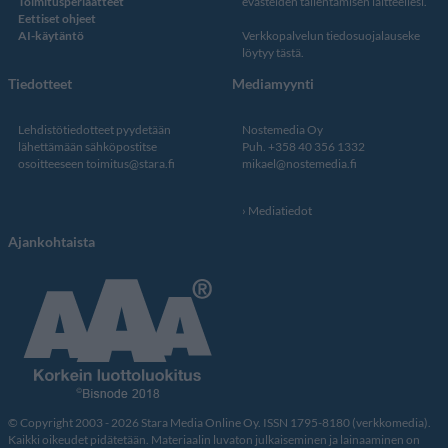
Toimitusperiaatteet
evästeiden tallentamisen laitteellesi.
Eettiset ohjeet
AI-käytäntö
Verkkopalvelun
tiedosuojalauseke
löytyy tästä
.
Tiedotteet
Mediamyynti
Lehdistötiedotteet pyydetään
Nostemedia Oy
lähettämään sähköpostitse
Puh. +358 40 356 1332
osoitteeseen
toimitus@stara.fi
mikael@nostemedia.fi
Mediatiedot
Ajankohtaista
© Copyright 2003 - 2026 Stara Media Online Oy. ISSN 1795-8180 (verkkomedia).
Kaikki oikeudet pidätetään. Materiaalin luvaton julkaiseminen ja lainaaminen on