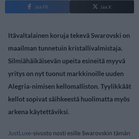
Jaa FB
Jaa X
Itävaltalainen koruja tekevä Swarovski on
maailman tunnetuin kristallivalmistaja.
Silmiähäikäisevän upeita esineitä myyvä
yritys on nyt tuonut markkinoille uuden
Alegria-nimisen kellomalliston. Tyylikkäät
kellot sopivat säihkeestä huolimatta myös
arkena käytettäviksi.
JustLuxe
-sivusto nosti esille Swarovskin tämän