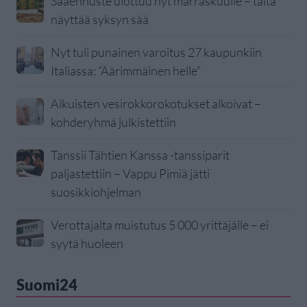
Sääennuste ulottuu nyt marraskuulle – tältä
näyttää syksyn sää
Nyt tuli punainen varoitus 27 kaupunkiin
Italiassa: ”Äärimmäinen helle”
Aikuisten vesirokkorokotukset alkoivat –
kohderyhmä julkistettiin
Tanssii Tähtien Kanssa -tanssiparit
paljastettiin – Vappu Pimiä jätti
suosikkiohjelman
Verottajalta muistutus 5 000 yrittäjälle – ei
syytä huoleen
Suomi24