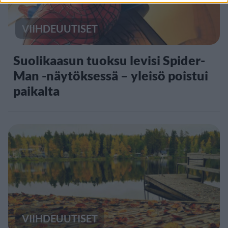
VIIHDEUUTISET
Suolikaasun tuoksu levisi Spider-
Man -näytöksessä – yleisö poistui
paikalta
VIIHDEUUTISET