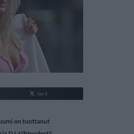
Jaa X
uumi on tuottanut
sia DJ-tähteydestä