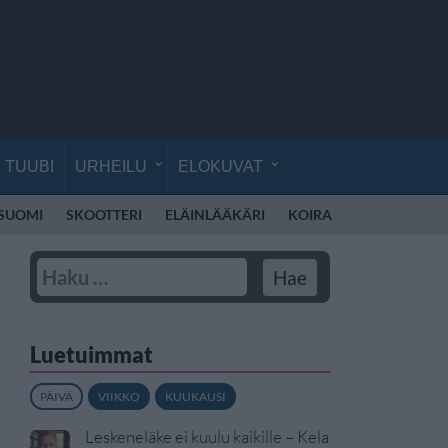
TUUBI
URHEILU
ELOKUVAT
 SUOMI
SKOOTTERI
ELÄINLÄÄKÄRI
KOIRA
KOULU
RE
Luetuimmat
PÄIVÄ
VIIKKO
KUUKAUSI
Leskeneläke ei kuulu kaikille – Kela