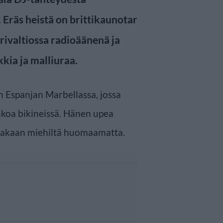
. Eräs heistä on brittikaunotar
rivaltiossa radioäänenä ja
kia ja malliuraa.
n Espanjan Marbellassa, jossa
nkoa bikineissä. Hänen upea
ainakaan miehiltä huomaamatta.