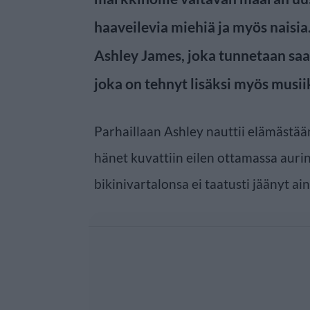
haaveilevia miehiä ja myös naisia
Ashley James, joka tunnetaan saa
joka on tehnyt lisäksi myös musiik
Parhaillaan Ashley nauttii elämästää
hänet kuvattiin eilen ottamassa auri
bikinivartalonsa ei taatusti jäänyt 