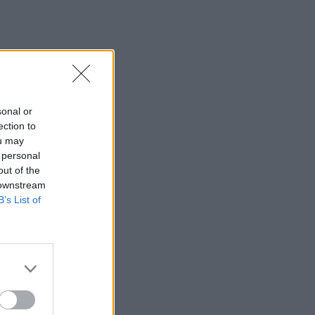
sonal or
ection to
ou may
 personal
out of the
 downstream
B’s List of