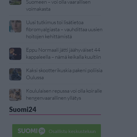
Suomeen – voi olla vaarallisen
voimakasta
Uusi tutkimus toi lisätietoa
fibromyalgiasta – vauhdittaa uusien
hoitojen kehittämistä
Eppu Normaali jätti jäähyväiset 44
kappaleella – nämä keikalla kuultiin
Kaksi skootterikuskia pakeni poliisia
Oulussa
Koululaisen repussa voi olla koiralle
hengenvaarallinen yllätys
Suomi24