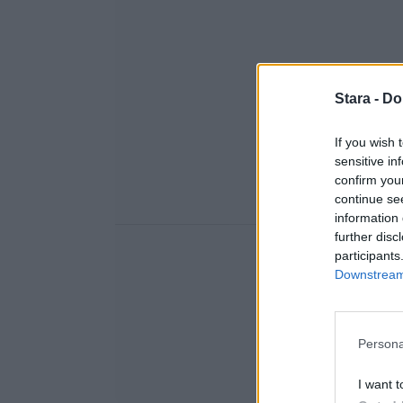
Stara -
Do
If you wish 
sensitive in
confirm you
continue se
information 
further disc
participants
Downstream 
Persona
I want t