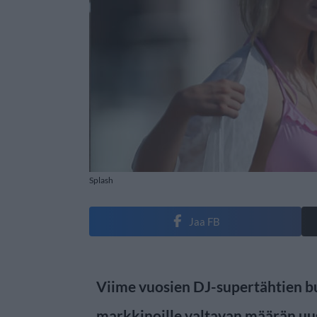
Splash
Jaa FB
Viime vuosien DJ-supertähtien b
markkinoille valtavan määrän uu