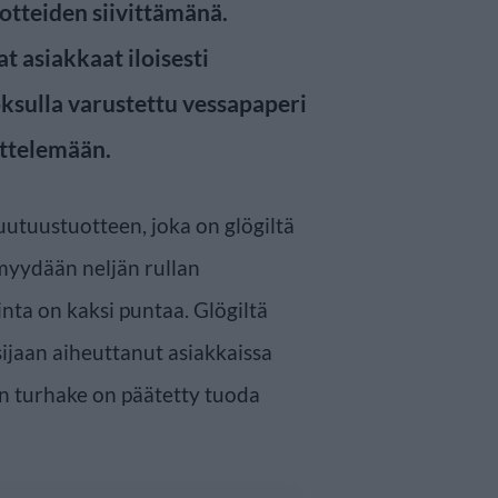
otteiden siivittämänä.
t asiakkaat iloisesti
uoksulla varustettu vessapaperi
ettelemään.
uutuustuotteen, joka on glögiltä
myydään neljän rullan
nta on kaksi puntaa. Glögiltä
ijaan aiheuttanut asiakkaissa
en turhake on päätetty tuoda