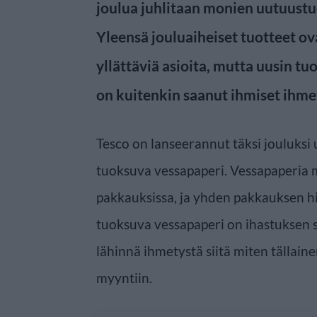
joulua juhlitaan monien uutuustu
Yleensä jouluaiheiset tuotteet ova
yllättäviä asioita, mutta uusin t
on kuitenkin saanut ihmiset ihm
Tesco on lanseerannut täksi jouluksi 
tuoksuva vessapaperi. Vessapaperia 
pakkauksissa, ja yhden pakkauksen hi
tuoksuva vessapaperi on ihastuksen s
lähinnä ihmetystä siitä miten tällain
myyntiin.