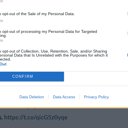
In
o opt-out of the Sale of my Personal Data.
In
to opt-out of processing my Personal Data for Targeted
ing.
In
o opt-out of Collection, Use, Retention, Sale, and/or Sharing
on keskustelua vessapaperista,
ersonal Data that Is Unrelated with the Purposes for which it
lected.
utisten mukaan olevan myös
Out
n koristeltua. Glögin tuoksusta
CONFIRM
sa sitruunaa ja kanelia.
Data Deletion
Data Access
Privacy Policy
nted toilet paper and the
s.
https://t.co/qicG5z0yqe