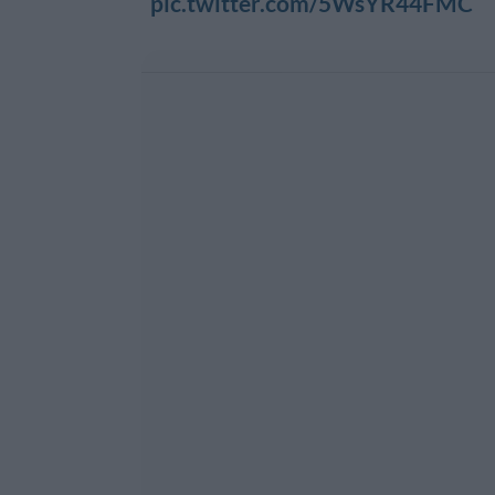
pic.twitter.com/5WsYR44FMC