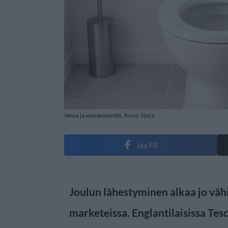
Vessa ja vessanpönttö, Kuva: Stara
Jaa FB
Joulun lähestyminen alkaa jo vä
marketeissa. Englantilaisissa Te