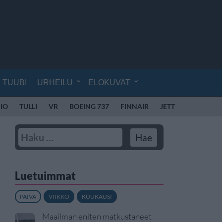
TUUBI
URHEILU
ELOKUVAT
IO
TULLI
VR
BOEING 737
FINNAIR
JETTIME
Luetuimmat
PÄIVÄ
VIIKKO
KUUKAUSI
Maailman eniten matkustaneet