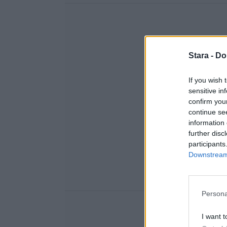
Stara -
Do
If you wish 
sensitive in
confirm you
continue se
information 
further disc
participants
Downstream 
Persona
I want t