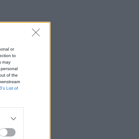
sonal or
ection to
ou may
 personal
out of the
 downstream
B’s List of