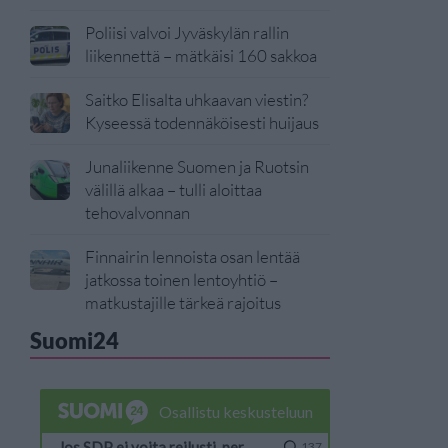
Poliisi valvoi Jyväskylän rallin
liikennettä – mätkäisi 160 sakkoa
Saitko Elisalta uhkaavan viestin?
Kyseessä todennäköisesti huijaus
Junaliikenne Suomen ja Ruotsin
välillä alkaa – tulli aloittaa
tehovalvonnan
Finnairin lennoista osan lentää
jatkossa toinen lentoyhtiö –
matkustajille tärkeä rajoitus
Suomi24