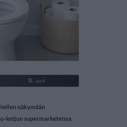
Jaa X
hitellen näkymään
sco-ketjun supermarketeissa