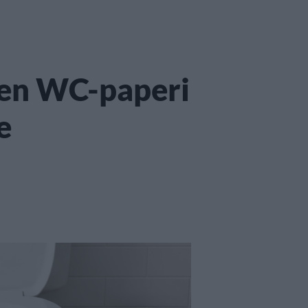
en WC-paperi
e