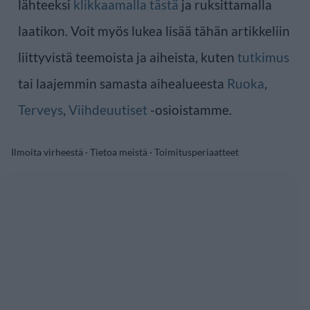
lähteeksi
klikkaamalla tästä
ja ruksittamalla
laatikon. Voit myös lukea lisää tähän artikkeliin
liittyvistä teemoista ja aiheista, kuten
tutkimus
tai laajemmin samasta aihealueesta
Ruoka
,
Terveys
,
Viihdeuutiset
-osioistamme.
Ilmoita virheestä
·
Tietoa meistä
·
Toimitusperiaatteet