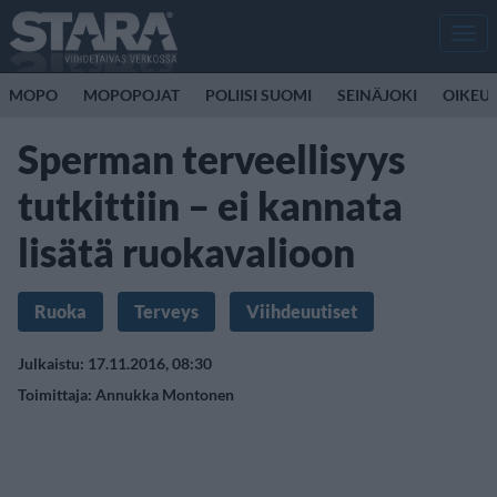
Men
MOPO
MOPOPOJAT
POLIISI SUOMI
SEINÄJOKI
OIKEU
Sperman terveellisyys
tutkittiin – ei kannata
lisätä ruokavalioon
Ruoka
Terveys
Viihdeuutiset
Julkaistu: 17.11.2016, 08:30
Toimittaja:
Annukka Montonen