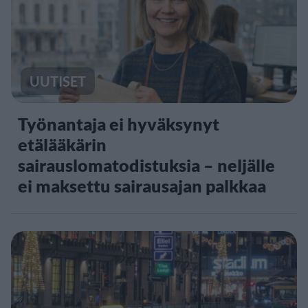
UUTISET
Työnantaja ei hyväksynyt
etälääkärin
sairauslomatodistuksia – neljälle
ei maksettu sairausajan palkkaa