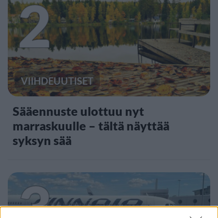
2
VIIHDEUUTISET
Sääennuste ulottuu nyt
marraskuulle – tältä näyttää
syksyn sää
3