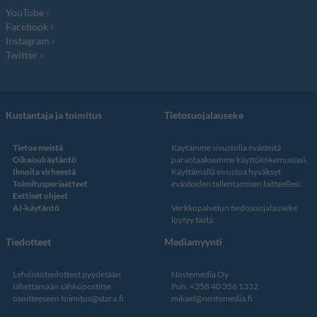
YouTube
Facebook
Instagram
Twitter
Kustantaja ja toimitus
Tietosuojalauseke
Tietoa meistä
Käytämme sivustolla evästeitä
Oikaisukäytäntö
parantaaksemme käyttökokemustasi.
Ilmoita virheestä
Käyttämällä sivustoa hyväksyt
Toimitusperiaatteet
evästeiden tallentamisen laitteellesi.
Eettiset ohjeet
AI-käytäntö
Verkkopalvelun
tiedosuojalauseke
löytyy tästä
.
Tiedotteet
Mediamyynti
Lehdistötiedotteet pyydetään
Nostemedia Oy
lähettämään sähköpostitse
Puh. +358 40 356 1332
osoitteeseen
toimitus@stara.fi
mikael@nostemedia.fi