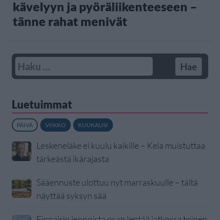
kävelyyn ja pyöräliikenteeseen –
tänne rahat menivät
Luetuimmat
PÄIVÄ
VIIKKO
KUUKAUSI
Leskeneläke ei kuulu kaikille – Kela muistuttaa
tärkeästä ikärajasta
Sääennuste ulottuu nyt marraskuulle – tältä
näyttää syksyn sää
Finnairin lennoista osan lentää jatkossa toinen