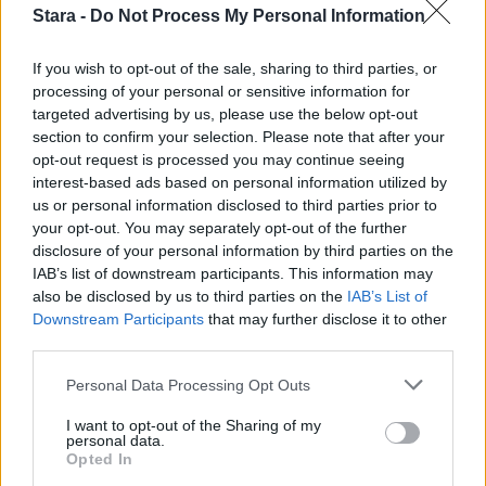
Stara -
Do Not Process My Personal Information
If you wish to opt-out of the sale, sharing to third parties, or
processing of your personal or sensitive information for
MATKAILU
targeted advertising by us, please use the below opt-out
section to confirm your selection. Please note that after your
Finnairin lennoista osan lentää
opt-out request is processed you may continue seeing
interest-based ads based on personal information utilized by
jatkossa toinen lentoyhtiö –
us or personal information disclosed to third parties prior to
matkustajille tärkeä rajoitus
your opt-out. You may separately opt-out of the further
disclosure of your personal information by third parties on the
IAB’s list of downstream participants. This information may
also be disclosed by us to third parties on the
IAB’s List of
4
Downstream Participants
that may further disclose it to other
third parties.
Personal Data Processing Opt Outs
I want to opt-out of the Sharing of my
personal data.
Opted In