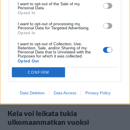
UUTISET
I want to opt-out of the Sale of my
Personal Data.
Opted In
Kela muuttaa terapiakäytäntöä
I want to opt-out of processing my
Personal Data for Targeted Advertising.
Opted In
5
I want to opt-out of Collection, Use,
Retention, Sale, and/or Sharing of my
Personal Data that Is Unrelated with the
Purposes for which it was collected.
Opted Out
CONFIRM
Data Deletion
Data Access
Privacy Policy
UUTISET
Kela voi leikata tukia
ulkomaanmatkan vuoksi