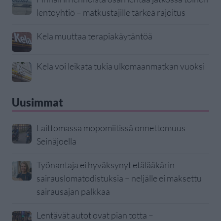
lentoyhtiö – matkustajille tärkeä rajoitus
Kela muuttaa terapiakäytäntöä
Kela voi leikata tukia ulkomaanmatkan vuoksi
Uusimmat
Laittomassa mopomiitissä onnettomuus
Seinäjoella
Työnantaja ei hyväksynyt etälääkärin
sairauslomatodistuksia – neljälle ei maksettu
sairausajan palkkaa
Lentävät autot ovat pian totta –