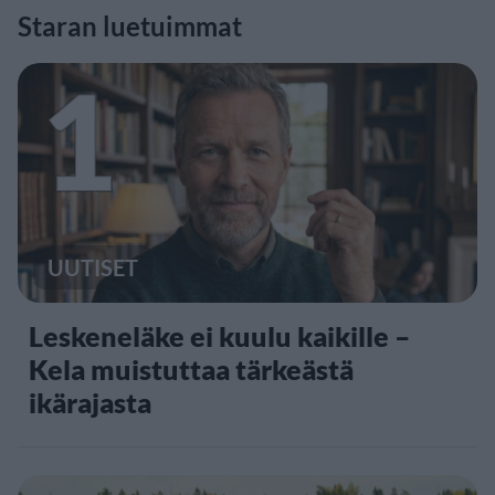
Staran luetuimmat
1
UUTISET
Leskeneläke ei kuulu kaikille –
Kela muistuttaa tärkeästä
ikärajasta