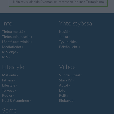
Info
Yhteistyössä
Tietoa meistä
Kesä!
Tietosuojalauseke
Jocka
Lähetä uutisvinkki
Tyyliniekka
Mediatiedot
Päivän Lehti
RSS-ohje
RSS
Lifestyle
Viihde
Matkailu
Viihdeuutiset
Fitness
StaraTV
Lifestyle
Autot
Terveys
Digi
Ruoka
Pelit
Koti & Asuminen
Elokuvat
Some