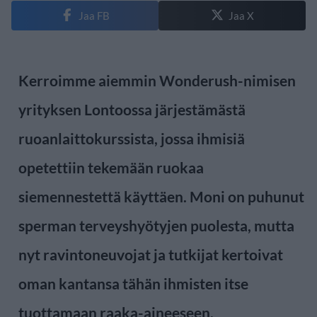
Jaa FB
Jaa X
Kerroimme aiemmin Wonderush-nimisen
yrityksen Lontoossa järjestämästä
ruoanlaittokurssista, jossa ihmisiä
opetettiin tekemään ruokaa
siemennestettä käyttäen. Moni on puhunut
sperman terveyshyötyjen puolesta, mutta
nyt ravintoneuvojat ja tutkijat kertoivat
oman kantansa tähän ihmisten itse
tuottamaan raaka-aineeseen.