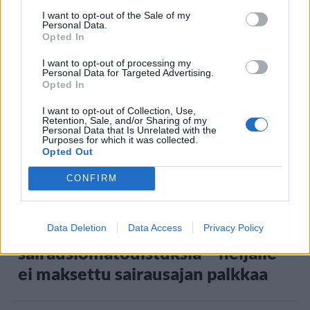
I want to opt-out of the Sale of my
Personal Data.
Opted In
2
I want to opt-out of processing my
Personal Data for Targeted Advertising.
Opted In
I want to opt-out of Collection, Use,
Retention, Sale, and/or Sharing of my
Personal Data that Is Unrelated with the
Purposes for which it was collected.
Opted Out
UUTISET
CONFIRM
Työnantaja ei hyväksynyt
etälääkärin
Data Deletion
Data Access
Privacy Policy
sairauslomatodistuksia – neljälle
ei maksettu sairausajan palkkaa