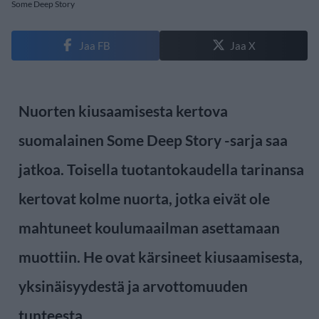
Some Deep Story
Jaa FB
Jaa X
Nuorten kiusaamisesta kertova
suomalainen Some Deep Story -sarja saa
jatkoa. Toisella tuotantokaudella tarinansa
kertovat kolme nuorta, jotka eivät ole
mahtuneet koulumaailman asettamaan
muottiin. He ovat kärsineet kiusaamisesta,
yksinäisyydestä ja arvottomuuden
tunteesta.