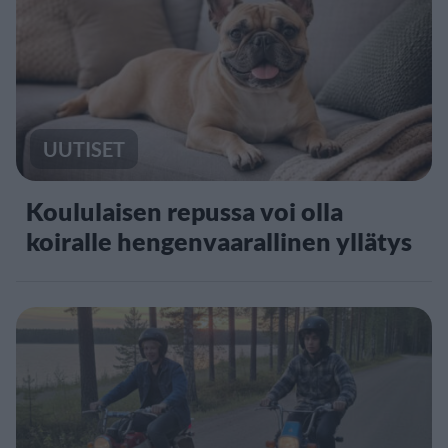
UUTISET
Koululaisen repussa voi olla
koiralle hengenvaarallinen yllätys