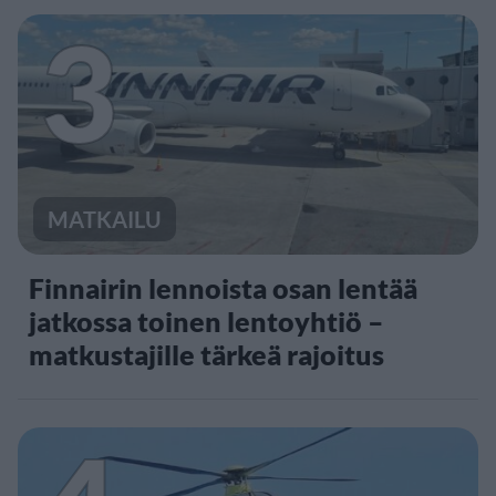
3
MATKAILU
Finnairin lennoista osan lentää
jatkossa toinen lentoyhtiö –
matkustajille tärkeä rajoitus