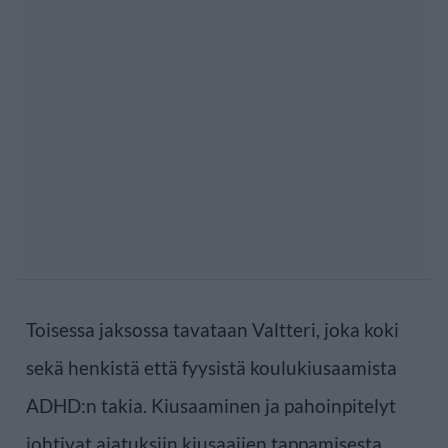
Toisessa jaksossa tavataan Valtteri, joka koki
sekä henkistä että fyysistä koulukiusaamista
ADHD:n takia. Kiusaaminen ja pahoinpitelyt
johtivat ajatuksiin kiusaajien tappamisesta.