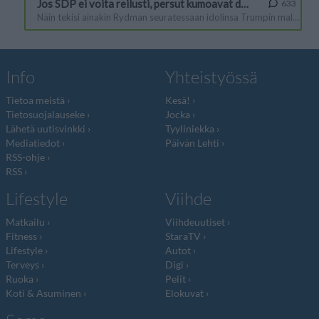
Info
Yhteistyössä
Tietoa meistä
Kesä!
Tietosuojalauseke
Jocka
Lähetä uutisvinkki
Tyyliniekka
Mediatiedot
Päivän Lehti
RSS-ohje
RSS
Lifestyle
Viihde
Matkailu
Viihdeuutiset
Fitness
StaraTV
Lifestyle
Autot
Terveys
Digi
Ruoka
Pelit
Koti & Asuminen
Elokuvat