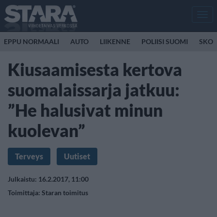
Men
EPPU NORMAALI
AUTO
LIIKENNE
POLIISI SUOMI
SKOO
Kiusaamisesta kertova
suomalaissarja jatkuu:
”He halusivat minun
kuolevan”
Terveys
Uutiset
Julkaistu: 16.2.2017, 11:00
Toimittaja:
Staran toimitus