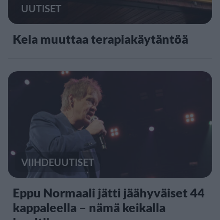
UUTISET
Kela muuttaa terapiakäytäntöä
VIIHDEUUTISET
Eppu Normaali jätti jäähyväiset 44
kappaleella – nämä keikalla