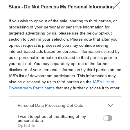
Stara -
Do Not Process My Personal Information
If you wish to opt-out of the sale, sharing to third parties, or
processing of your personal or sensitive information for
Staran luetuimmat
targeted advertising by us, please use the below opt-out
section to confirm your selection. Please note that after your
1
opt-out request is processed you may continue seeing
interest-based ads based on personal information utilized by
us or personal information disclosed to third parties prior to
your opt-out. You may separately opt-out of the further
disclosure of your personal information by third parties on the
IAB’s list of downstream participants. This information may
also be disclosed by us to third parties on the
IAB’s List of
Downstream Participants
that may further disclose it to other
UUTISET
third parties.
Personal Data Processing Opt Outs
Leskeneläke ei kuulu kaikille –
I want to opt-out of the Sharing of my
Kela muistuttaa tärkeästä
personal data.
Opted In
ikärajasta