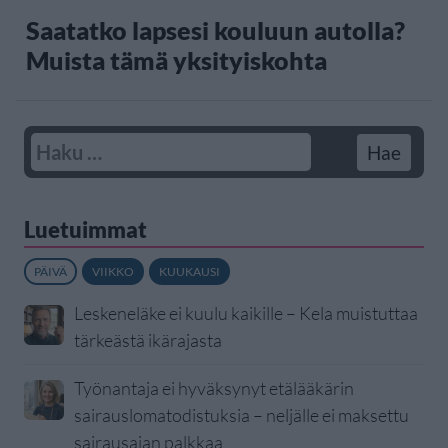
Saatatko lapsesi kouluun autolla?
Muista tämä yksityiskohta
Luetuimmat
PÄIVÄ
VIIKKO
KUUKAUSI
Leskeneläke ei kuulu kaikille – Kela muistuttaa
tärkeästä ikärajasta
Työnantaja ei hyväksynyt etälääkärin
sairauslomatodistuksia – neljälle ei maksettu
sairausajan palkkaa