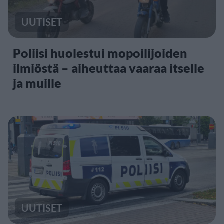
UUTISET
Poliisi huolestui mopoilijoiden
ilmiöstä – aiheuttaa vaaraa itselle
ja muille
UUTISET