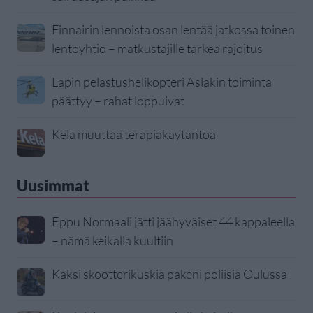
Finnairin lennoista osan lentää jatkossa toinen
lentoyhtiö – matkustajille tärkeä rajoitus
Lapin pelastushelikopteri Aslakin toiminta
päättyy – rahat loppuivat
Kela muuttaa terapiakäytäntöä
Uusimmat
Eppu Normaali jätti jäähyväiset 44 kappaleella
– nämä keikalla kuultiin
Kaksi skootterikuskia pakeni poliisia Oulussa