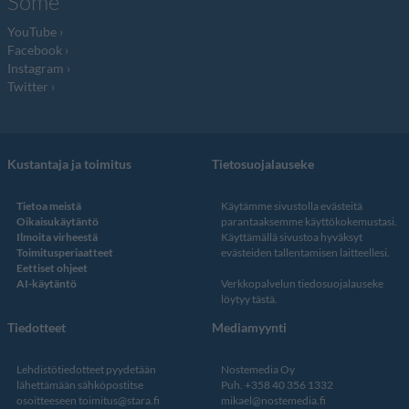
Some
YouTube
Facebook
Instagram
Twitter
Kustantaja ja toimitus
Tietosuojalauseke
Tietoa meistä
Käytämme sivustolla evästeitä
Oikaisukäytäntö
parantaaksemme käyttökokemustasi.
Ilmoita virheestä
Käyttämällä sivustoa hyväksyt
Toimitusperiaatteet
evästeiden tallentamisen laitteellesi.
Eettiset ohjeet
AI-käytäntö
Verkkopalvelun
tiedosuojalauseke
löytyy tästä
.
Tiedotteet
Mediamyynti
Lehdistötiedotteet pyydetään
Nostemedia Oy
lähettämään sähköpostitse
Puh. +358 40 356 1332
osoitteeseen
toimitus@stara.fi
mikael@nostemedia.fi