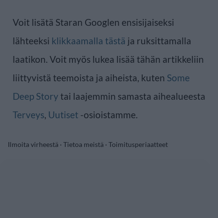
Voit lisätä Staran Googlen ensisijaiseksi
lähteeksi
klikkaamalla tästä
ja ruksittamalla
laatikon. Voit myös lukea lisää tähän artikkeliin
liittyvistä teemoista ja aiheista, kuten
Some
Deep Story
tai laajemmin samasta aihealueesta
Terveys
,
Uutiset
-osioistamme.
Ilmoita virheestä
·
Tietoa meistä
·
Toimitusperiaatteet