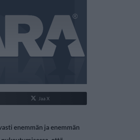
Jaa X
uvasti enemmän ja enemmän
n pukeutumisessa, että