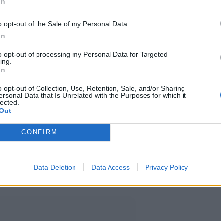
In
o opt-out of the Sale of my Personal Data.
In
to opt-out of processing my Personal Data for Targeted
ing.
In
olielimet ja nännit, ja niiden
o opt-out of Collection, Use, Retention, Sale, and/or Sharing
ersonal Data that Is Unrelated with the Purposes for which it
lected.
aatteet normaalisti olisivat.
Out
lack Tape Project -nimellä, ja
CONFIRM
melko monta rohkeaa kaunotarta.
Data Deletion
Data Access
Privacy Policy
WFT_KyPb/