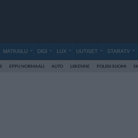
MATKAILU
DIGI
LUX
UUTISET
STARATV
S
EPPU NORMAALI
AUTO
LIIKENNE
POLIISI SUOMI
S