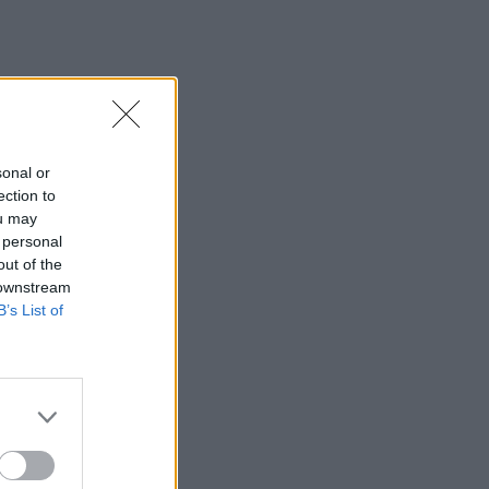
sonal or
ection to
ou may
 personal
out of the
 downstream
B’s List of