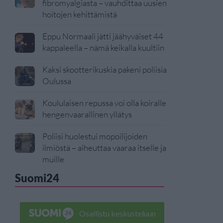
fibromyalgiasta – vauhdittaa uusien
hoitojen kehittämistä
Eppu Normaali jätti jäähyväiset 44
kappaleella – nämä keikalla kuultiin
Kaksi skootterikuskia pakeni poliisia
Oulussa
Koululaisen repussa voi olla koiralle
hengenvaarallinen yllätys
Poliisi huolestui mopoilijoiden
ilmiöstä – aiheuttaa vaaraa itselle ja
muille
Suomi24