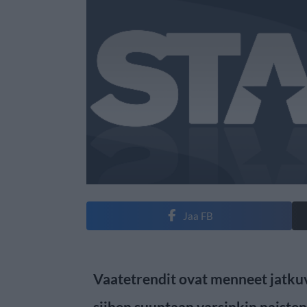
Jaa FB
Vaatetrendit ovat menneet jatk
siihen suuntaan varsinkin naiste