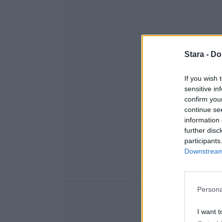
Stara -
Do
If you wish 
sensitive in
confirm you
continue se
information 
further disc
participants
Downstream 
Persona
I want t