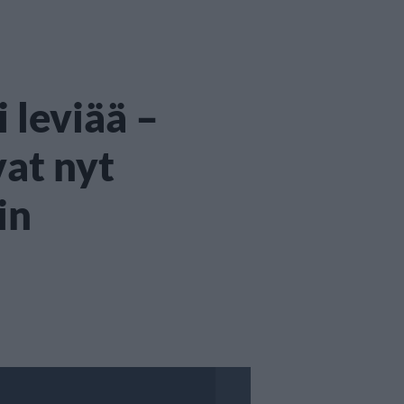
 leviää –
at nyt
in