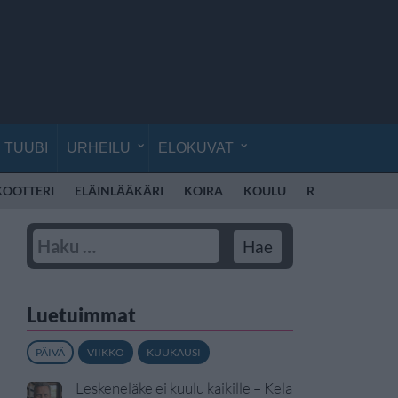
TUUBI
URHEILU
ELOKUVAT
KOOTTERI
ELÄINLÄÄKÄRI
KOIRA
KOULU
REPPU
MOP
Luetuimmat
PÄIVÄ
VIIKKO
KUUKAUSI
Leskeneläke ei kuulu kaikille – Kela