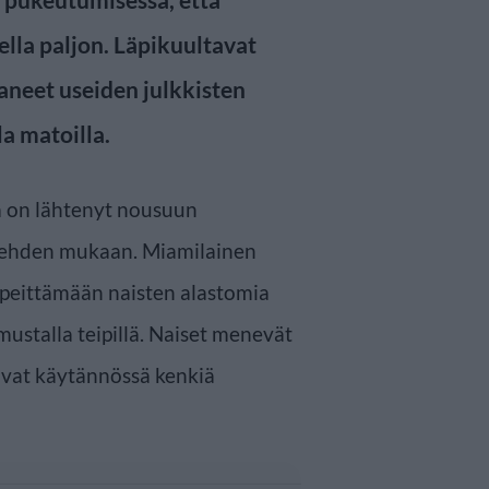
ella paljon. Läpikuultavat
taneet useiden julkkisten
la matoilla.
a on lähtenyt nousuun
ehden mukaan. Miamilainen
t peittämään naisten alastomia
 mustalla teipillä. Naiset menevät
 ovat käytännössä kenkiä