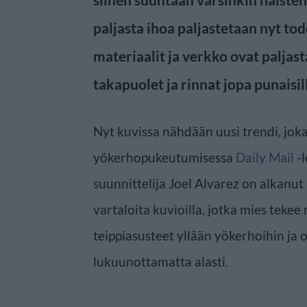
paljasta ihoa paljastetaan nyt tod
materiaalit ja verkko ovat paljas
takapuolet ja rinnat jopa punaisil
Nyt kuvissa nähdään uusi trendi, jok
yökerhopukeutumisessa
Daily Mail
-l
suunnittelija Joel Alvarez on alkanu
vartaloita kuvioilla, jotka mies tekee
teippiasusteet yllään yökerhoihin ja
lukuunottamatta alasti.