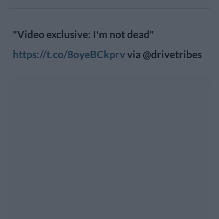
"Video exclusive: I'm not dead"
https://t.co/8oyeBCkprv
via @drivetribes