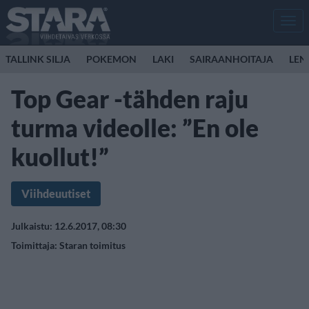
Men
TALLINK SILJA
POKEMON
LAKI
SAIRAANHOITAJA
LEN
Top Gear -tähden raju
turma videolle: ”En ole
kuollut!”
Viihdeuutiset
Julkaistu: 12.6.2017, 08:30
Toimittaja:
Staran toimitus