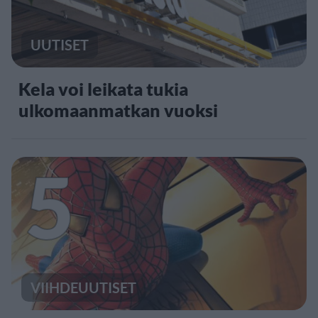
UUTISET
Kela voi leikata tukia
ulkomaanmatkan vuoksi
5
VIIHDEUUTISET