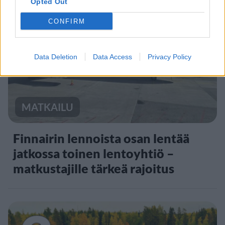
Opted Out
2
CONFIRM
Data Deletion
Data Access
Privacy Policy
MATKAILU
Finnairin lennoista osan lentää
jatkossa toinen lentoyhtiö –
matkustajille tärkeä rajoitus