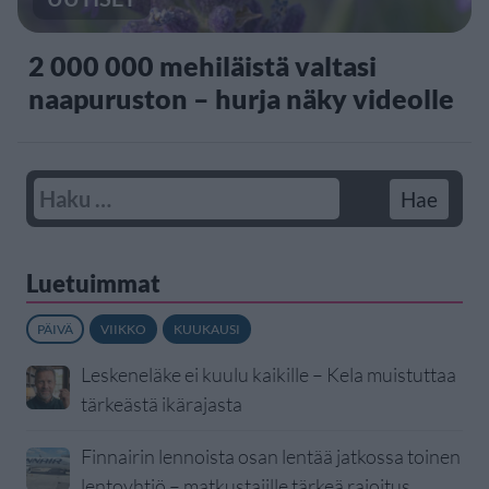
2 000 000 mehiläistä valtasi
naapuruston – hurja näky videolle
Luetuimmat
PÄIVÄ
VIIKKO
KUUKAUSI
Leskeneläke ei kuulu kaikille – Kela muistuttaa
tärkeästä ikärajasta
Finnairin lennoista osan lentää jatkossa toinen
lentoyhtiö – matkustajille tärkeä rajoitus