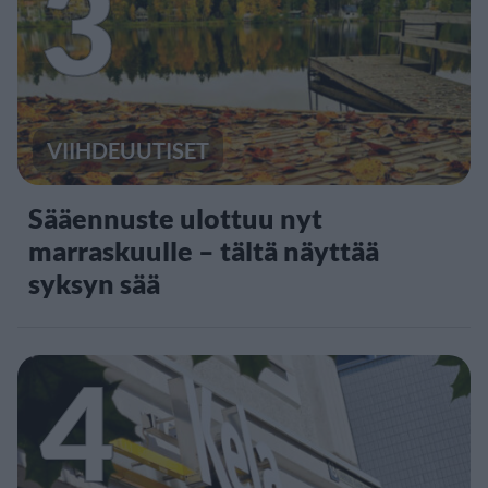
3
VIIHDEUUTISET
Sääennuste ulottuu nyt
marraskuulle – tältä näyttää
syksyn sää
4