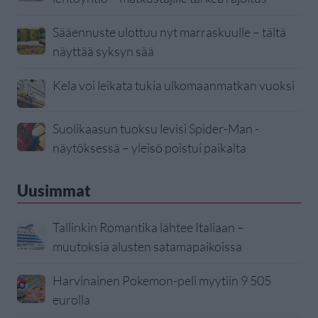
Sääennuste ulottuu nyt marraskuulle – tältä
näyttää syksyn sää
Kela voi leikata tukia ulkomaanmatkan vuoksi
Suolikaasun tuoksu levisi Spider-Man -
näytöksessä – yleisö poistui paikalta
Uusimmat
Tallinkin Romantika lähtee Italiaan –
muutoksia alusten satamapaikoissa
Harvinainen Pokemon-peli myytiin 9 505
eurolla