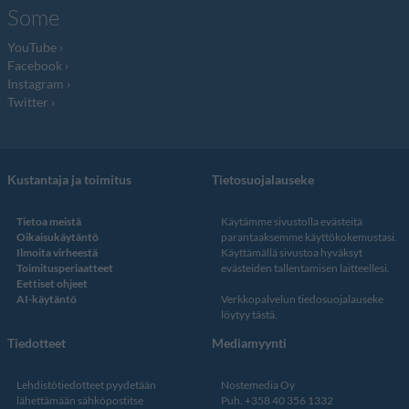
Some
YouTube
Facebook
Instagram
Twitter
Kustantaja ja toimitus
Tietosuojalauseke
Tietoa meistä
Käytämme sivustolla evästeitä
Oikaisukäytäntö
parantaaksemme käyttökokemustasi.
Ilmoita virheestä
Käyttämällä sivustoa hyväksyt
Toimitusperiaatteet
evästeiden tallentamisen laitteellesi.
Eettiset ohjeet
AI-käytäntö
Verkkopalvelun
tiedosuojalauseke
löytyy tästä
.
Tiedotteet
Mediamyynti
Lehdistötiedotteet pyydetään
Nostemedia Oy
lähettämään sähköpostitse
Puh. +358 40 356 1332