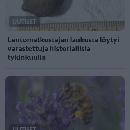
UUTISET
Lentomatkustajan laukusta löytyi
varastettuja historiallisia
tykinkuulia
UUTISET