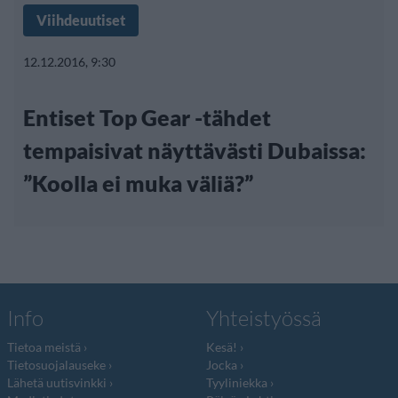
Viihdeuutiset
12.12.2016, 9:30
Entiset Top Gear -tähdet
tempaisivat näyttävästi Dubaissa:
”Koolla ei muka väliä?”
Info
Yhteistyössä
Tietoa meistä
Kesä!
Tietosuojalauseke
Jocka
Lähetä uutisvinkki
Tyyliniekka