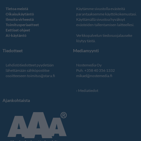
Tietoa meistä
Käytämme sivustolla evästeitä
Oikaisukäytäntö
parantaaksemme käyttökokemustasi.
Ilmoita virheestä
Käyttämällä sivustoa hyväksyt
Toimitusperiaatteet
evästeiden tallentamisen laitteellesi.
Eettiset ohjeet
AI-käytäntö
Verkkopalvelun
tiedosuojalauseke
löytyy tästä
.
Tiedotteet
Mediamyynti
Lehdistötiedotteet pyydetään
Nostemedia Oy
lähettämään sähköpostitse
Puh. +358 40 356 1332
osoitteeseen
toimitus@stara.fi
mikael@nostemedia.fi
Mediatiedot
Ajankohtaista