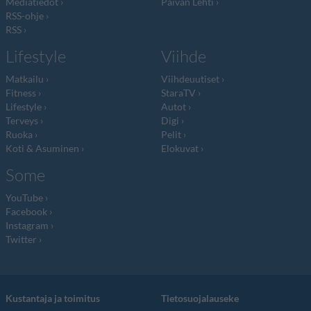
Mediatiedot
Päivän Lehti
RSS-ohje
RSS
Lifestyle
Viihde
Matkailu
Viihdeuutiset
Fitness
StaraTV
Lifestyle
Autot
Terveys
Digi
Ruoka
Pelit
Koti & Asuminen
Elokuvat
Some
YouTube
Facebook
Instagram
Twitter
Kustantaja ja toimitus
Tietosuojalauseke