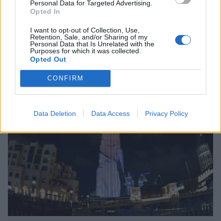
Personal Data for Targeted Advertising.
Opted In
12.6.2017, 8:30
I want to opt-out of Collection, Use,
Retention, Sale, and/or Sharing of my
Personal Data that Is Unrelated with the
Top Gear -tähden raju turma
Purposes for which it was collected.
Opted Out
videolle: ”En ole kuollut!”
CONFIRM
Data Deletion
Data Access
Privacy Policy