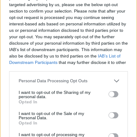
toinen lentoyhtiö – matkustajille tärkeä
targeted advertising by us, please use the below opt-out
rajoitus
section to confirm your selection. Please note that after your
opt-out request is processed you may continue seeing
Kela muuttaa terapiakäytäntöä
interest-based ads based on personal information utilized by
us or personal information disclosed to third parties prior to
your opt-out. You may separately opt-out of the further
Lapin pelastushelikopteri Aslakin toiminta
disclosure of your personal information by third parties on the
päättyy – rahat loppuivat
IAB’s list of downstream participants. This information may
also be disclosed by us to third parties on the
IAB’s List of
Downstream Participants
that may further disclose it to other
third parties.
Personal Data Processing Opt Outs
I want to opt-out of the Sharing of my
personal data.
Opted In
I want to opt-out of the Sale of my
Personal Data.
Opted In
I want to opt-out of processing my
Viihdeuutiset