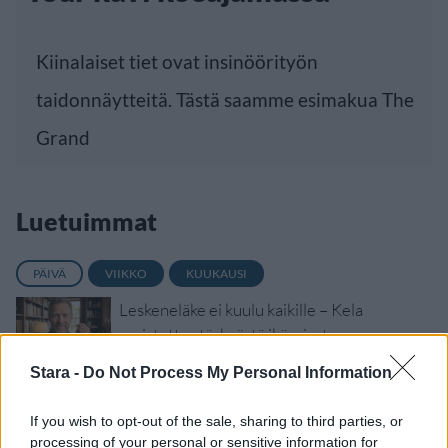
Kiinalaiset tiet ovat insinöörityön
taidonnäytteitä. Tästä saamme esimakua The
Grand
Luetuimmat
PÄIVÄ
VIIKKO
KUUKAUSI
Leskeneläke ei kuulu kaikille – Kela
muistuttaa tärkeästä ikärajasta
Sääennuste ulottuu nyt marraskuulle – tältä
Stara -
Do Not Process My Personal Information
näyttää syksyn sää
If you wish to opt-out of the sale, sharing to third parties, or
Finnairin lennoista osan lentää jatkossa
processing of your personal or sensitive information for