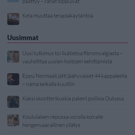
päättyy – rahat loppuivat
Kela muuttaa terapiakäytäntöä
Uusimmat
Uusi tutkimus toi lisätietoa fibromyalgiasta –
vauhdittaa uusien hoitojen kehittämistä
Eppu Normaali jätti jäähyväiset 44 kappaleella
– nämä keikalla kuultiin
Kaksi skootterikuskia pakeni poliisia Oulussa
Koululaisen repussa voi olla koiralle
hengenvaarallinen yllätys