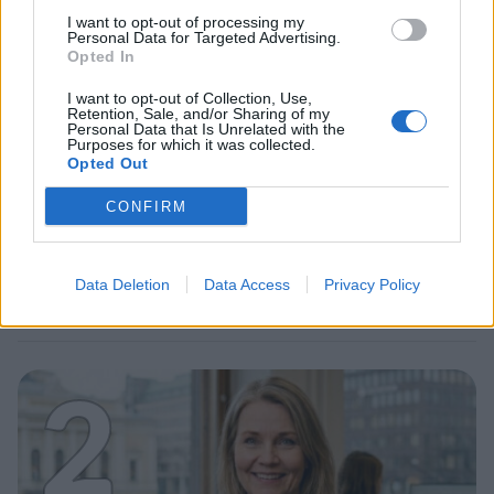
1
I want to opt-out of processing my
Personal Data for Targeted Advertising.
Opted In
I want to opt-out of Collection, Use,
Retention, Sale, and/or Sharing of my
Personal Data that Is Unrelated with the
Purposes for which it was collected.
UUTISET
Opted Out
CONFIRM
Leskeneläke ei kuulu kaikille –
Kela muistuttaa tärkeästä
Data Deletion
Data Access
Privacy Policy
ikärajasta
2