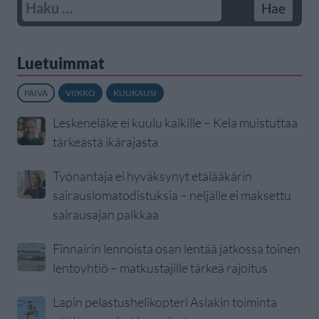
Luetuimmat
PÄIVÄ
VIIKKO
KUUKAUSI
Leskeneläke ei kuulu kaikille – Kela muistuttaa
tärkeästä ikärajasta
Työnantaja ei hyväksynyt etälääkärin
sairauslomatodistuksia – neljälle ei maksettu
sairausajan palkkaa
Finnairin lennoista osan lentää jatkossa toinen
lentoyhtiö – matkustajille tärkeä rajoitus
Lapin pelastushelikopteri Aslakin toiminta