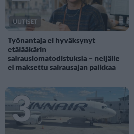
UUTISET
Työnantaja ei hyväksynyt
etälääkärin
sairauslomatodistuksia – neljälle
ei maksettu sairausajan palkkaa
3