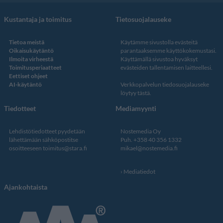
Kustantaja ja toimitus
Tietosuojalauseke
Tietoa meistä
Käytämme sivustolla evästeitä
Oikaisukäytäntö
parantaaksemme käyttökokemustasi.
Ilmoita virheestä
Käyttämällä sivustoa hyväksyt
Toimitusperiaatteet
evästeiden tallentamisen laitteellesi.
Eettiset ohjeet
AI-käytäntö
Verkkopalvelun
tiedosuojalauseke
löytyy tästä
.
Tiedotteet
Mediamyynti
Lehdistötiedotteet pyydetään
Nostemedia Oy
lähettämään sähköpostitse
Puh. +358 40 356 1332
osoitteeseen
toimitus@stara.fi
mikael@nostemedia.fi
Mediatiedot
Ajankohtaista