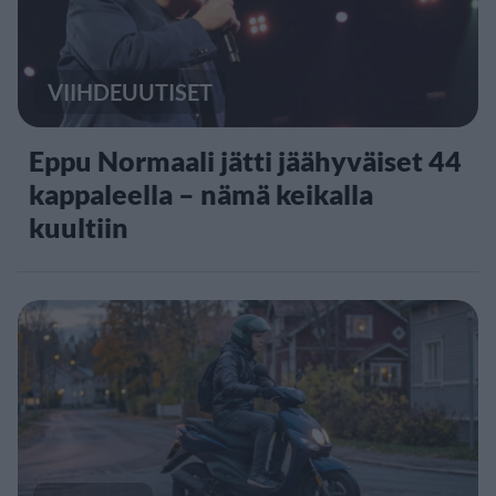
VIIHDEUUTISET
Eppu Normaali jätti jäähyväiset 44
kappaleella – nämä keikalla
kuultiin