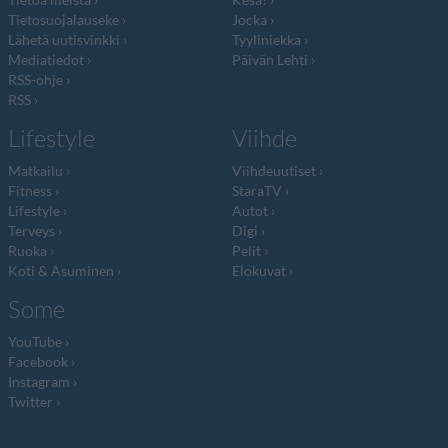
Tietosuojalauseke
Jocka
Lähetä uutisvinkki
Tyyliniekka
Mediatiedot
Päivän Lehti
RSS-ohje
RSS
Lifestyle
Viihde
Matkailu
Viihdeuutiset
Fitness
StaraTV
Lifestyle
Autot
Terveys
Digi
Ruoka
Pelit
Koti & Asuminen
Elokuvat
Some
YouTube
Facebook
Instagram
Twitter