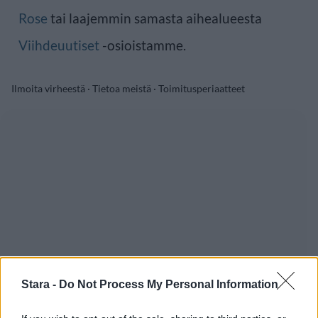
Rose
tai laajemmin samasta aihealueesta
Viihdeuutiset
-osioistamme.
Ilmoita virheestä
·
Tietoa meistä
·
Toimitusperiaatteet
Stara -
Do Not Process My Personal Information