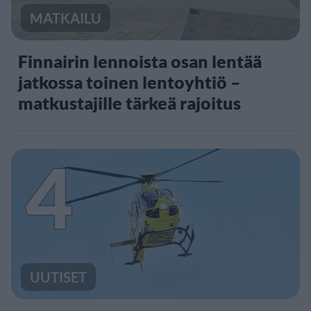
MATKAILU
Finnairin lennoista osan lentää
jatkossa toinen lentoyhtiö –
matkustajille tärkeä rajoitus
4
UUTISET