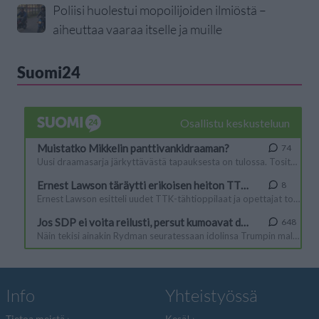
Poliisi huolestui mopoilijoiden ilmiöstä –
aiheuttaa vaaraa itselle ja muille
Suomi24
Info
Yhteistyössä
Tietoa meistä
Kesä!