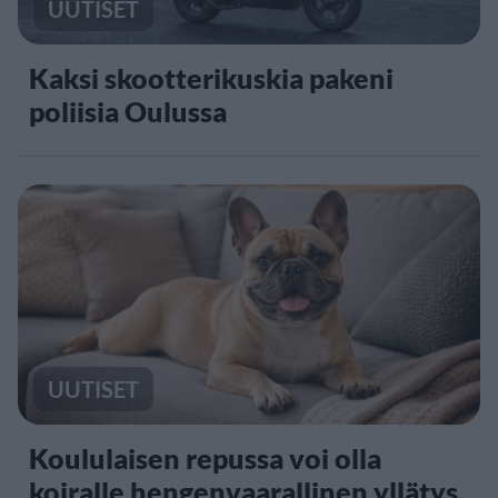
UUTISET
Kaksi skootterikuskia pakeni
poliisia Oulussa
UUTISET
Koululaisen repussa voi olla
koiralle hengenvaarallinen yllätys