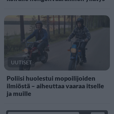
UUTISET
Poliisi huolestui mopoilijoiden
ilmiöstä – aiheuttaa vaaraa itselle
ja muille