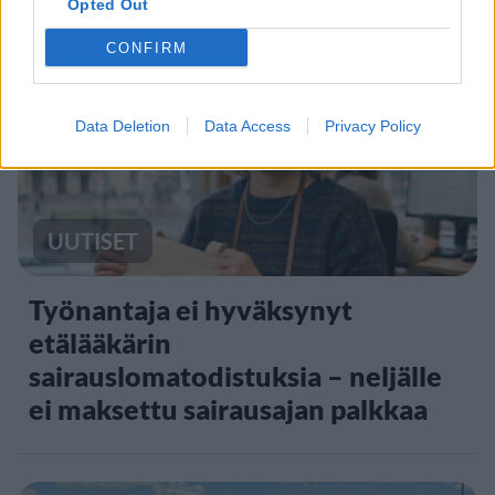
Opted Out
2
CONFIRM
Data Deletion
Data Access
Privacy Policy
UUTISET
Työnantaja ei hyväksynyt
etälääkärin
sairauslomatodistuksia – neljälle
ei maksettu sairausajan palkkaa