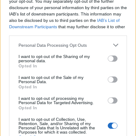
your opt-out. You may separately opt-out of the further
disclosure of your personal information by third parties on the
IAB’s list of downstream participants. This information may
also be disclosed by us to third parties on the
IAB’s List of
Staran luetuimmat
Downstream Participants
that may further disclose it to other
third parties.
1
Personal Data Processing Opt Outs
I want to opt-out of the Sharing of my
personal data.
Opted In
I want to opt-out of the Sale of my
Personal Data.
Opted In
UUTISET
I want to opt-out of processing my
Personal Data for Targeted Advertising.
Leskeneläke ei kuulu kaikille –
Opted In
Kela muistuttaa tärkeästä
I want to opt-out of Collection, Use,
Retention, Sale, and/or Sharing of my
ikärajasta
Personal Data that Is Unrelated with the
Purposes for which it was collected.