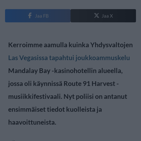
Jaa FB
Jaa X
Kerroimme aamulla kuinka Yhdysvaltojen
Las Vegasissa tapahtui joukkoammuskelu
Mandalay Bay -kasinohotellin alueella,
jossa oli käynnissä Route 91 Harvest -
musiikkifestivaali. Nyt poliisi on antanut
ensimmäiset tiedot kuolleista ja
haavoittuneista.