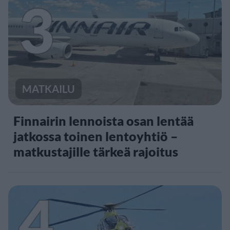
3
MATKAILU
Finnairin lennoista osan lentää
jatkossa toinen lentoyhtiö –
matkustajille tärkeä rajoitus
4