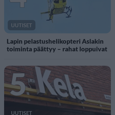
UUTISET
Lapin pelastushelikopteri Aslakin
toiminta päättyy – rahat loppuivat
5
UUTISET