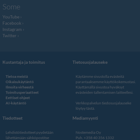
Some
YouTube
Facebook
Instagram
Twitter
Kustantaja ja toimitus
Tietosuojalauseke
Tietoa meistä
Käytämme sivustolla evästeitä
Oikaisukäytäntö
parantaaksemme käyttökokemustasi.
Ilmoita virheestä
Käyttämällä sivustoa hyväksyt
Toimitusperiaatteet
evästeiden tallentamisen laitteellesi.
Eettiset ohjeet
AI-käytäntö
Verkkopalvelun
tiedosuojalauseke
löytyy tästä
.
Tiedotteet
Mediamyynti
Lehdistötiedotteet pyydetään
Nostemedia Oy
lähettämään sähköpostitse
Puh. +358 40 356 1332