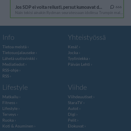
Info
Yhteistyössä
Tietoa meistä
Kesä!
Tietosuojalauseke
Jocka
Lähetä uutisvinkki
Tyyliniekka
Mediatiedot
Päivän Lehti
RSS-ohje
RSS
Lifestyle
Viihde
Matkailu
Viihdeuutiset
Fitness
StaraTV
Lifestyle
Autot
Terveys
Digi
Ruoka
Pelit
Koti & Asuminen
Elokuvat