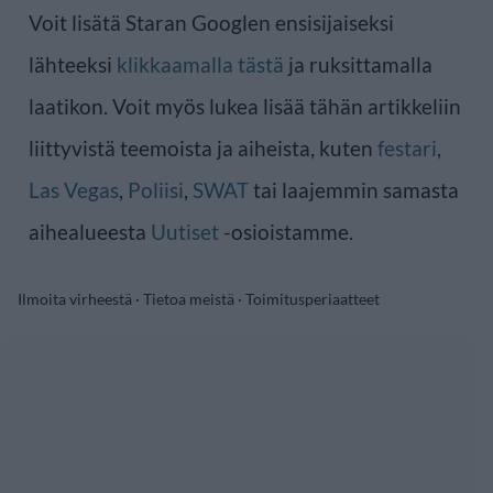
Voit lisätä Staran Googlen ensisijaiseksi
lähteeksi
klikkaamalla tästä
ja ruksittamalla
laatikon. Voit myös lukea lisää tähän artikkeliin
liittyvistä teemoista ja aiheista, kuten
festari
,
Las Vegas
,
Poliisi
,
SWAT
tai laajemmin samasta
aihealueesta
Uutiset
-osioistamme.
Ilmoita virheestä
·
Tietoa meistä
·
Toimitusperiaatteet