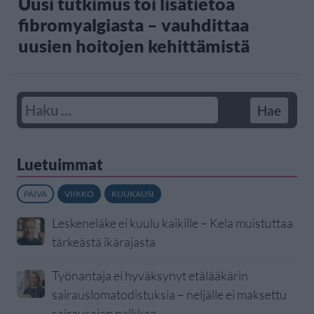
Uusi tutkimus toi lisätietoa
fibromyalgiasta – vauhdittaa
uusien hoitojen kehittämistä
Luetuimmat
PÄIVÄ
VIIKKO
KUUKAUSI
Leskeneläke ei kuulu kaikille – Kela muistuttaa
tärkeästä ikärajasta
Työnantaja ei hyväksynyt etälääkärin
sairauslomatodistuksia – neljälle ei maksettu
sairausajan palkkaa