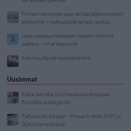
Finnairin lennoista osan lentää jatkossa toinen
lentoyhtiö – matkustajille tärkeä rajoitus
Lapin pelastushelikopteri Aslakin toiminta
päättyy – rahat loppuivat
Kela muuttaa terapiakäytäntöä
Uusimmat
Kaikki kerralla: Uusi nenäsumute suojaa
flunssilta ja allergioilta
Taifuuni iski Kiinaan – Finnairin lento AY87 jo
30 tuntia myöhässä