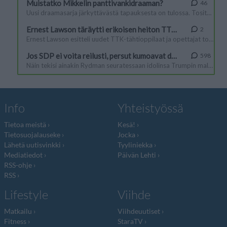
Info
Yhteistyössä
Tietoa meistä
Kesä!
Tietosuojalauseke
Jocka
Lähetä uutisvinkki
Tyyliniekka
Mediatiedot
Päivän Lehti
RSS-ohje
RSS
Lifestyle
Viihde
Matkailu
Viihdeuutiset
Fitness
StaraTV