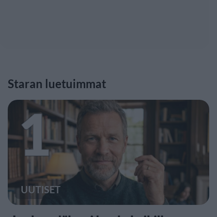
Staran luetuimmat
1
UUTISET