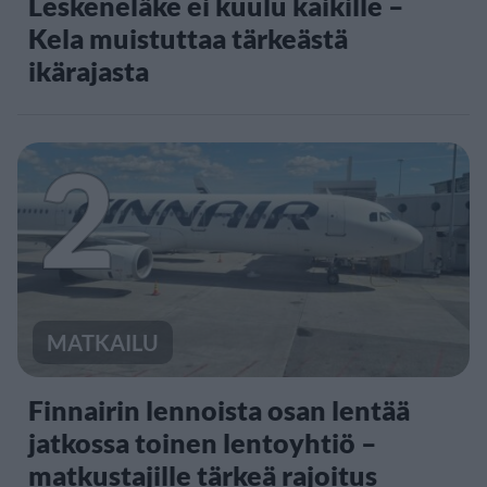
Leskeneläke ei kuulu kaikille –
Kela muistuttaa tärkeästä
ikärajasta
2
MATKAILU
Finnairin lennoista osan lentää
jatkossa toinen lentoyhtiö –
matkustajille tärkeä rajoitus