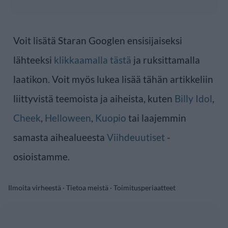
Voit lisätä Staran Googlen ensisijaiseksi
lähteeksi
klikkaamalla tästä
ja ruksittamalla
laatikon. Voit myös lukea lisää tähän artikkeliin
liittyvistä teemoista ja aiheista, kuten
Billy Idol
,
Cheek
,
Helloween
,
Kuopio
tai laajemmin
samasta aihealueesta
Viihdeuutiset
-
osioistamme.
Ilmoita virheestä
·
Tietoa meistä
·
Toimitusperiaatteet