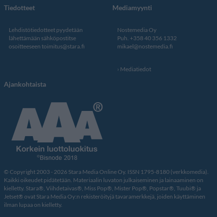
Tiedotteet
Mediamyynti
Lehdistötiedotteet pyydetään
Nostemedia Oy
lähettämään sähköpostitse
Puh. +358 40 356 1332
osoitteeseen
toimitus@stara.fi
mikael@nostemedia.fi
Mediatiedot
Ajankohtaista
© Copyright 2003 - 2026 Stara Media Online Oy. ISSN 1795-8180 (verkkomedia).
Kaikki oikeudet pidätetään. Materiaalin luvaton julkaiseminen ja lainaaminen on
kielletty. Stara®, Viihdetaivas®, Miss Pop®, Mister Pop®, Popstar®, Tuubi® ja
Jetset® ovat Stara Media Oy:n rekisteröityjä tavaramerkkejä, joiden käyttäminen
ilman lupaa on kielletty.