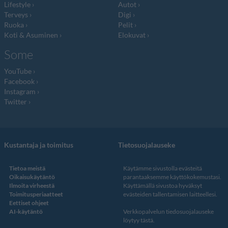
Lifestyle
Autot
Terveys
Digi
Ruoka
Pelit
Koti & Asuminen
Elokuvat
Some
YouTube
Facebook
Instagram
Twitter
Kustantaja ja toimitus
Tietosuojalauseke
Tietoa meistä
Käytämme sivustolla evästeitä
Oikaisukäytäntö
parantaaksemme käyttökokemustasi.
Ilmoita virheestä
Käyttämällä sivustoa hyväksyt
Toimitusperiaatteet
evästeiden tallentamisen laitteellesi.
Eettiset ohjeet
AI-käytäntö
Verkkopalvelun
tiedosuojalauseke
löytyy tästä
.