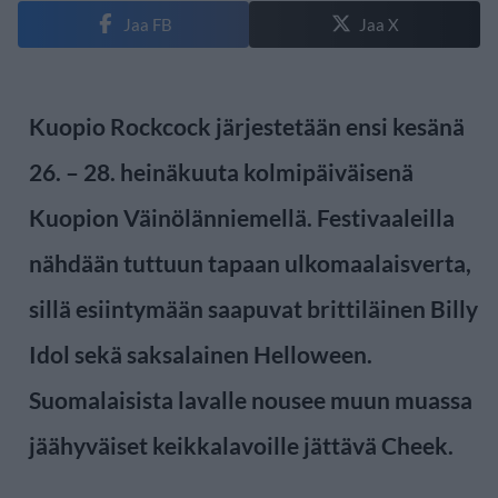
Jaa FB
Jaa X
Kuopio Rockcock järjestetään ensi kesänä
26. – 28. heinäkuuta kolmipäiväisenä
Kuopion Väinölänniemellä. Festivaaleilla
nähdään tuttuun tapaan ulkomaalaisverta,
sillä esiintymään saapuvat brittiläinen Billy
Idol sekä saksalainen Helloween.
Suomalaisista lavalle nousee muun muassa
jäähyväiset keikkalavoille jättävä Cheek.