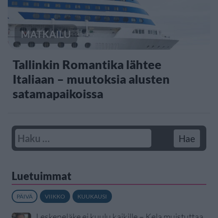
MATKAILU
Tallinkin Romantika lähtee
Italiaan – muutoksia alusten
satamapaikoissa
Luetuimmat
PÄIVÄ
VIIKKO
KUUKAUSI
Leskeneläke ei kuulu kaikille – Kela muistuttaa