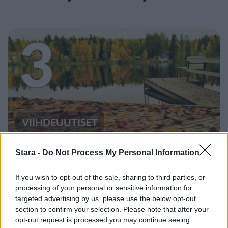
3
VIIHDEUUTISET
Sääennuste ulottuu nyt
Stara -
Do Not Process My Personal Information
marraskuulle – tältä näyttää
If you wish to opt-out of the sale, sharing to third parties, or
syksyn sää
processing of your personal or sensitive information for
targeted advertising by us, please use the below opt-out
section to confirm your selection. Please note that after your
opt-out request is processed you may continue seeing