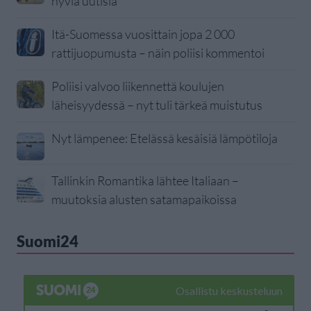
hyviä uutisia
Itä-Suomessa vuosittain jopa 2 000
rattijuopumusta – näin poliisi kommentoi
Poliisi valvoo liikennettä koulujen
läheisyydessä – nyt tuli tärkeä muistutus
Nyt lämpenee: Etelässä kesäisiä lämpötiloja
Tallinkin Romantika lähtee Italiaan –
muutoksia alusten satamapaikoissa
Suomi24