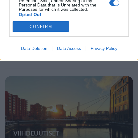
Retention, Sale, and/or Sharing of my
Personal Data that Is Unrelated with the
Purposes for which it was collected.
Opted Out
VIIHDEUUTISET
CONFIRM
Suolikaasun tuoksu levisi Spider-
Man -näytöksessä – yleisö poistui
Data Deletion
Data Access
Privacy Policy
paikalta
VIIHDEUUTISET