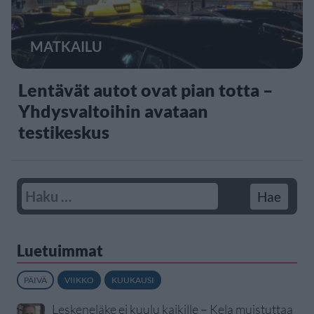
MATKAILU
Lentävät autot ovat pian totta –
Yhdysvaltoihin avataan
testikeskus
Luetuimmat
PÄIVÄ
VIIKKO
KUUKAUSI
Leskeneläke ei kuulu kaikille – Kela muistuttaa