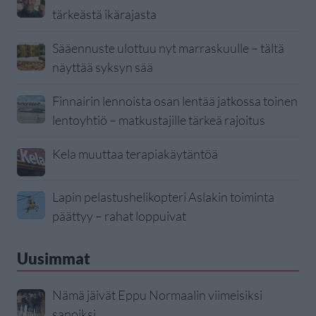
tärkeästä ikärajasta
Sääennuste ulottuu nyt marraskuulle – tältä
näyttää syksyn sää
Finnairin lennoista osan lentää jatkossa toinen
lentoyhtiö – matkustajille tärkeä rajoitus
Kela muuttaa terapiakäytäntöä
Lapin pelastushelikopteri Aslakin toiminta
päättyy – rahat loppuivat
Uusimmat
Nämä jäivät Eppu Normaalin viimeisiksi
sanoiksi