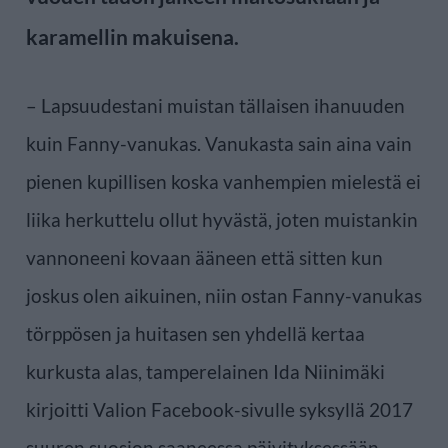
karamellin makuisena.
– Lapsuudestani muistan tällaisen ihanuuden
kuin Fanny-vanukas. Vanukasta sain aina vain
pienen kupillisen koska vanhempien mielestä ei
liika herkuttelu ollut hyvästä, joten muistankin
vannoneeni kovaan ääneen että sitten kun
joskus olen aikuinen, niin ostan Fanny-vanukas
törppösen ja huitasen sen yhdellä kertaa
kurkusta alas, tamperelainen Ida Niinimäki
kirjoitti Valion Facebook-sivulle syksyllä 2017
suuren suosion saaneessa päivityksessään