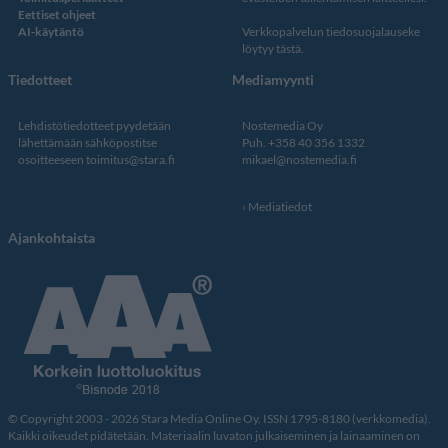
Eettiset ohjeet
AI-käytäntö
Verkkopalvelun
tiedosuojalauseke
löytyy tästä
.
Tiedotteet
Mediamyynti
Lehdistötiedotteet pyydetään
Nostemedia Oy
lähettämään sähköpostitse
Puh. +358 40 356 1332
osoitteeseen
toimitus@stara.fi
mikael@nostemedia.fi
Mediatiedot
Ajankohtaista
© Copyright 2003 - 2026 Stara Media Online Oy. ISSN 1795-8180 (verkkomedia).
Kaikki oikeudet pidätetään. Materiaalin luvaton julkaiseminen ja lainaaminen on