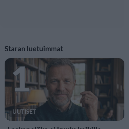
Staran luetuimmat
1
UUTISET