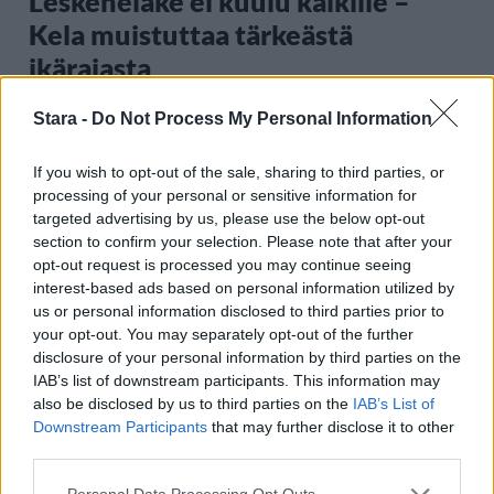
Leskeneläke ei kuulu kaikille –
Kela muistuttaa tärkeästä
ikärajasta
Stara -
Do Not Process My Personal Information
2
If you wish to opt-out of the sale, sharing to third parties, or
processing of your personal or sensitive information for
targeted advertising by us, please use the below opt-out
section to confirm your selection. Please note that after your
opt-out request is processed you may continue seeing
interest-based ads based on personal information utilized by
us or personal information disclosed to third parties prior to
your opt-out. You may separately opt-out of the further
VIIHDEUUTISET
disclosure of your personal information by third parties on the
IAB’s list of downstream participants. This information may
also be disclosed by us to third parties on the
IAB’s List of
Sääennuste ulottuu nyt
Downstream Participants
that may further disclose it to other
marraskuulle – tältä näyttää
third parties.
syksyn sää
Personal Data Processing Opt Outs