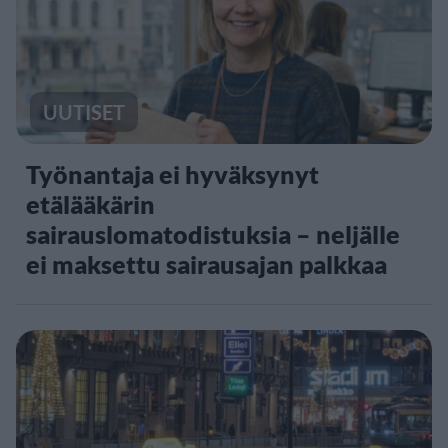
UUTISET
Työnantaja ei hyväksynyt
etälääkärin
sairauslomatodistuksia – neljälle
ei maksettu sairausajan palkkaa