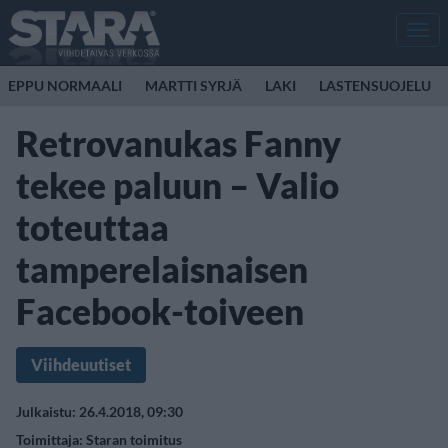
Men
EPPU NORMAALI
MARTTI SYRJÄ
LAKI
LASTENSUOJELU
Retrovanukas Fanny
tekee paluun – Valio
toteuttaa
tamperelaisnaisen
Facebook-toiveen
Viihdeuutiset
Julkaistu: 26.4.2018, 09:30
Toimittaja:
Staran toimitus