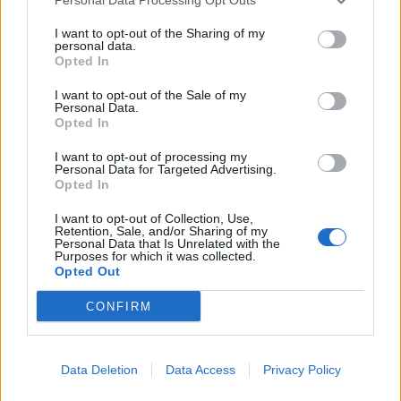
I want to opt-out of the Sharing of my
personal data.
3
Opted In
I want to opt-out of the Sale of my
Personal Data.
Opted In
I want to opt-out of processing my
Personal Data for Targeted Advertising.
Opted In
MATKAILU
I want to opt-out of Collection, Use,
Retention, Sale, and/or Sharing of my
Personal Data that Is Unrelated with the
Purposes for which it was collected.
Finnairin lennoista osan lentää
Opted Out
jatkossa toinen lentoyhtiö –
CONFIRM
matkustajille tärkeä rajoitus
Data Deletion
Data Access
Privacy Policy