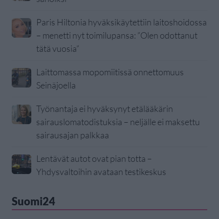
Paris Hiltonia hyväksikäytettiin laitoshoidossa
– menetti nyt toimilupansa: ”Olen odottanut
tätä vuosia”
Laittomassa mopomiitissä onnettomuus
Seinäjoella
Työnantaja ei hyväksynyt etälääkärin
sairauslomatodistuksia – neljälle ei maksettu
sairausajan palkkaa
Lentävät autot ovat pian totta –
Yhdysvaltoihin avataan testikeskus
Suomi24