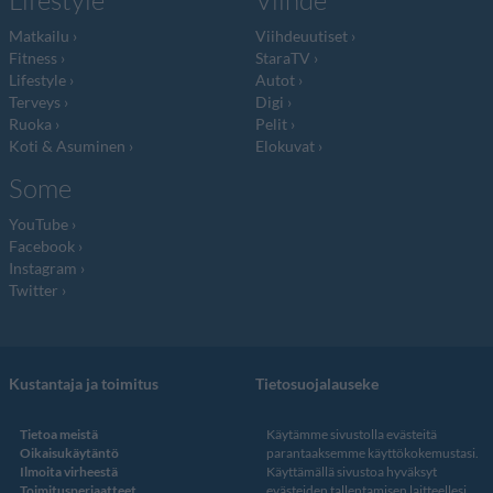
Lifestyle
Viihde
Matkailu
Viihdeuutiset
Fitness
StaraTV
Lifestyle
Autot
Terveys
Digi
Ruoka
Pelit
Koti & Asuminen
Elokuvat
Some
YouTube
Facebook
Instagram
Twitter
Kustantaja ja toimitus
Tietosuojalauseke
Tietoa meistä
Käytämme sivustolla evästeitä
Oikaisukäytäntö
parantaaksemme käyttökokemustasi.
Ilmoita virheestä
Käyttämällä sivustoa hyväksyt
Toimitusperiaatteet
evästeiden tallentamisen laitteellesi.