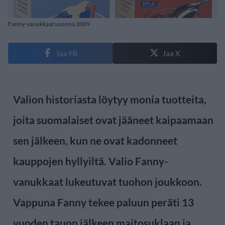
Fanny-vanukkaat vuonna 2009
Jaa FB
Jaa X
Valion historiasta löytyy monia tuotteita,
joita suomalaiset ovat jääneet kaipaamaan
sen jälkeen, kun ne ovat kadonneet
kauppojen hyllyiltä. Valio Fanny-
vanukkaat lukeutuvat tuohon joukkoon.
Vappuna Fanny tekee paluun peräti 13
vuoden tauon jälkeen maitosuklaan ja