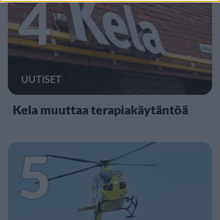
4
UUTISET
Kela muuttaa terapiakäytäntöä
5