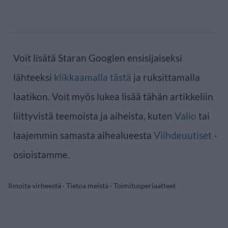
Voit lisätä Staran Googlen ensisijaiseksi
lähteeksi
klikkaamalla tästä
ja ruksittamalla
laatikon. Voit myös lukea lisää tähän artikkeliin
liittyvistä teemoista ja aiheista, kuten
Valio
tai
laajemmin samasta aihealueesta
Viihdeuutiset
-
osioistamme.
Ilmoita virheestä
·
Tietoa meistä
·
Toimitusperiaatteet