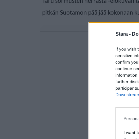
Taru sormusten herrasta -elokuvan tä
pitkän Suotamon pää jää kokonaan ku
Stara -
Do
If you wish 
sensitive in
confirm you
continue se
information 
further disc
participants
Downstream 
Persona
I want t