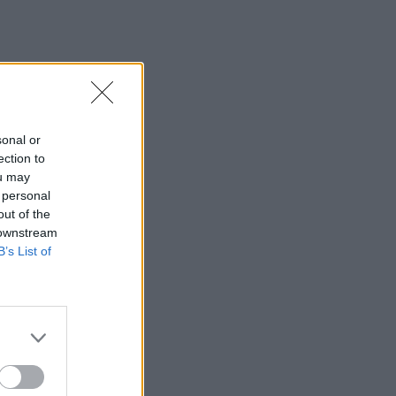
sonal or
ection to
ou may
 personal
out of the
 downstream
B’s List of