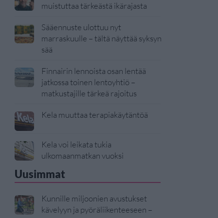
muistuttaa tärkeästä ikärajasta
Sääennuste ulottuu nyt
marraskuulle – tältä näyttää syksyn
sää
Finnairin lennoista osan lentää
jatkossa toinen lentoyhtiö –
matkustajille tärkeä rajoitus
Kela muuttaa terapiakäytäntöä
Kela voi leikata tukia
ulkomaanmatkan vuoksi
Uusimmat
Kunnille miljoonien avustukset
kävelyyn ja pyöräliikenteeseen –