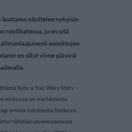
s Suotamo näyttelee nykyisin
 roolihahmoa, ja on sitä
ilmanlaajuisesti suosittujen
tamo on ollut viime päivinä
ailmalla.
ttämä Solo: a Star Wars Story -
 kun elokuvaa on markkinoitu
agramissa julkaisema fanikuva
uotamo nähdään poseeraamassa