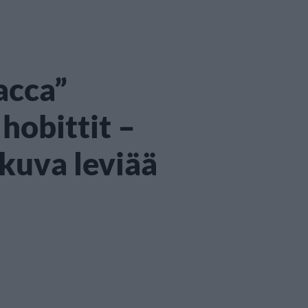
acca”
hobittit –
kuva leviää