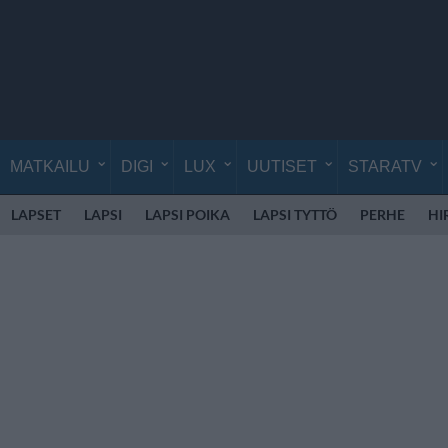
MATKAILU
DIGI
LUX
UUTISET
STARATV
LAPSET
LAPSI
LAPSI POIKA
LAPSI TYTTÖ
PERHE
HI