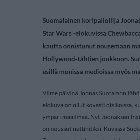
Suomalainen koripalloilija Joona
Star Wars -elokuvissa Chewbaccan
kautta onnistunut nousemaan maa
Hollywood-tähtien joukkoon. Suo
esillä monissa medioissa myös ma
Viime päivinä Joonas Suotamon tähdi
elokuva on ollut kovasti otsikoissa,
ympäri maailmaa. Nyt Joonaksen Inst
on noussut nettihitiksi. Kuvassa S