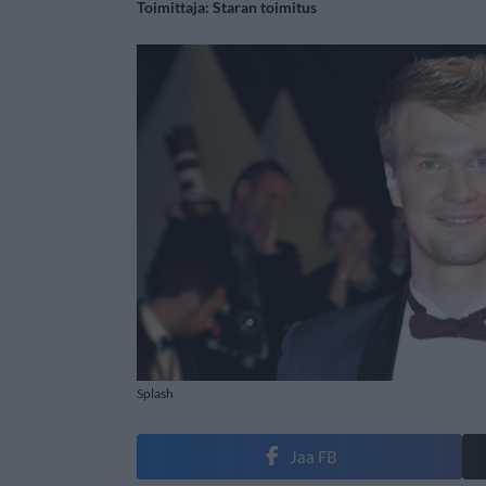
Toimittaja:
Staran toimitus
Splash
Jaa FB