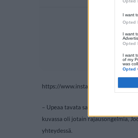
Opted 
I want t
Opted 
I want 
Advertis
Opted 
I want t
of my P
was col
Opted 
https://www.instagram.com/p/Bi-9
– Upeaa tavata sankarini, Taru sormus
kuvassa oli jotain rajausongelmia, J
yhteydessä.