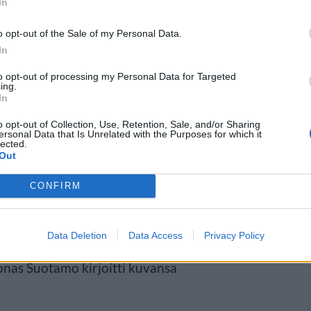
In
o opt-out of the Sale of my Personal Data.
In
to opt-out of processing my Personal Data for Targeted
ing.
In
o opt-out of Collection, Use, Retention, Sale, and/or Sharing
ersonal Data that Is Unrelated with the Purposes for which it
lected.
Out
CONFIRM
kRHgDkE/
Data Deletion
Data Access
Privacy Policy
ten herrasta -hobittit. Ilmeisesti
oonas Suotamo kirjoitti kuvansa