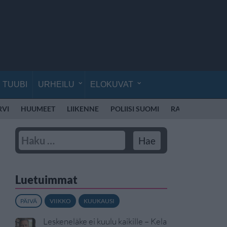
TUUBI
URHEILU
ELOKUVAT
RVI
HUUMEET
LIIKENNE
POLIISI SUOMI
RATTIJUOPPO
Luetuimmat
PÄIVÄ
VIIKKO
KUUKAUSI
Leskeneläke ei kuulu kaikille – Kela