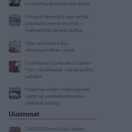
muistuttaa tärkeästä ikärajasta
Finnairin lennoista osan lentää
jatkossa toinen lentoyhtiö –
matkustajille tärkeä rajoitus
Kela voi leikata tukia
ulkomaanmatkan vuoksi
Suolikaasun tuoksu levisi Spider-
Man -näytöksessä – yleisö poistui
paikalta
Maailman eniten matkustaneet
valitsivat suosikkikohteensa –
yllättävä voittaja
Uusimmat
2 000 000 mehiläistä valtasi