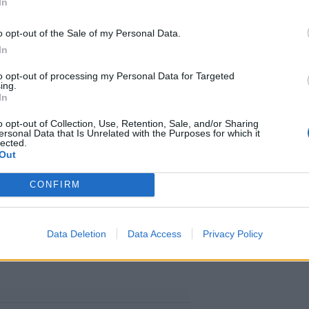
In
o opt-out of the Sale of my Personal Data.
In
laitteille espanjaksi 19.
to opt-out of processing my Personal Data for Targeted
julkaisemaan myös englanniksi ja
ing.
In
irallisesti pelin takana, on paavi
o opt-out of Collection, Use, Retention, Sale, and/or Sharing
 faneihin.
ersonal Data that Is Unrelated with the Purposes for which it
lected.
Out
nologiasta. Hän oli kuitenkin
CONFIRM
tehdä: Yhdistää tekniikan ja
nen toiminnanjohtaja Ricardo
Data Deletion
Data Access
Privacy Policy