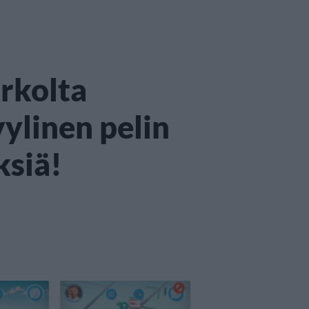
irkolta
ylinen pelin
ksiä!