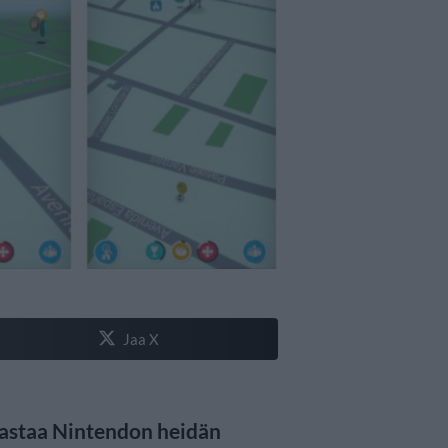
Jaa X
aastaa Nintendon heidän