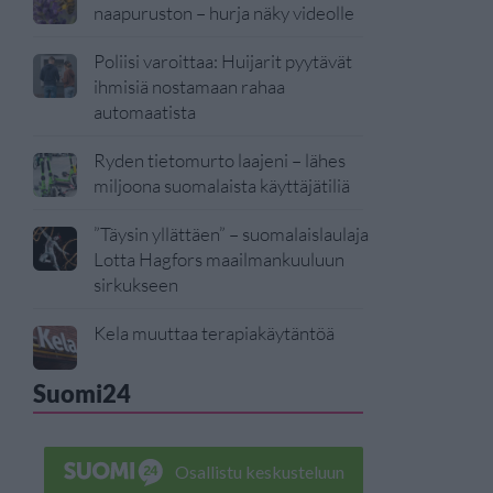
naapuruston – hurja näky videolle
Poliisi varoittaa: Huijarit pyytävät
ihmisiä nostamaan rahaa
automaatista
Ryden tietomurto laajeni – lähes
miljoona suomalaista käyttäjätiliä
”Täysin yllättäen” – suomalaislaulaja
Lotta Hagfors maailmankuuluun
sirkukseen
Kela muuttaa terapiakäytäntöä
Suomi24