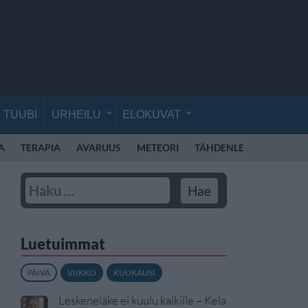
TUUBI
URHEILU
ELOKUVAT
A
TERAPIA
AVARUUS
METEORI
TÄHDENLENTO
HON
Luetuimmat
PÄIVÄ
VIIKKO
KUUKAUSI
Leskeneläke ei kuulu kaikille – Kela