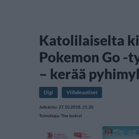
Katolilaiselta k
Pokemon Go -ty
– kerää pyhimy
Digi
Viihdeuutiset
Julkaistu: 27.10.2018, 21:20
Toimittaja:
Tim Isokivi