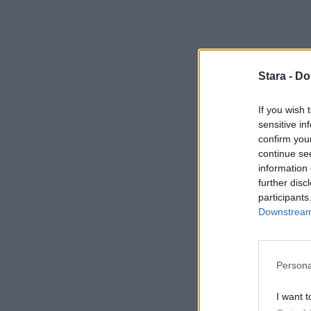
Stara -
Do
If you wish 
sensitive in
confirm you
continue se
information 
further disc
participants
Downstream 
Persona
I want t