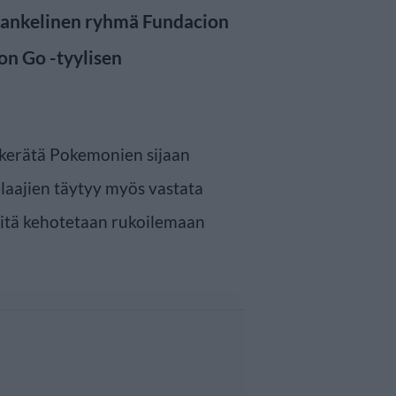
evankelinen ryhmä Fundacion
n Go -tyylisen
 kerätä Pokemonien sijaan
aajien täytyy myös vastata
heitä kehotetaan rukoilemaan