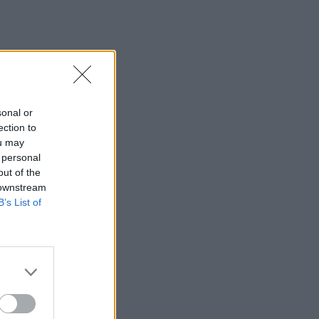
sonal or
ection to
ou may
 personal
out of the
 downstream
B’s List of