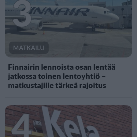
3
MATKAILU
Finnairin lennoista osan lentää
jatkossa toinen lentoyhtiö –
matkustajille tärkeä rajoitus
4