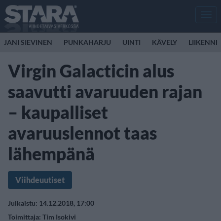
Men
JANI SIEVINEN
PUNKAHARJU
UINTI
KÄVELY
LIIKENNE
Virgin Galacticin alus
saavutti avaruuden rajan
– kaupalliset
avaruuslennot taas
lähempänä
Viihdeuutiset
Julkaistu: 14.12.2018, 17:00
Toimittaja:
Tim Isokivi