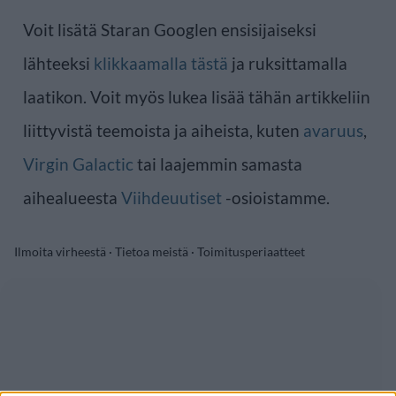
Voit lisätä Staran Googlen ensisijaiseksi
lähteeksi
klikkaamalla tästä
ja ruksittamalla
laatikon. Voit myös lukea lisää tähän artikkeliin
liittyvistä teemoista ja aiheista, kuten
avaruus
,
Virgin Galactic
tai laajemmin samasta
aihealueesta
Viihdeuutiset
-osioistamme.
Ilmoita virheestä
·
Tietoa meistä
·
Toimitusperiaatteet