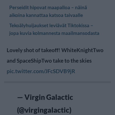
Perseidit hipovat maapalloa – näinä
aikoina kannattaa katsoa taivaalle
Tekoälyhuijaukset leviävät Tiktokissa –
jopa kuvia kolmannesta maailmansodasta
Lovely shot of takeoff! WhiteKnightTwo
and SpaceShipTwo take to the skies
pic.twitter.com/JFcSDVB9jR
— Virgin Galactic
(@virgingalactic)