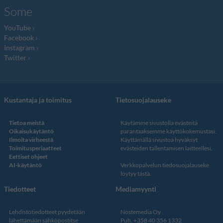
Some
YouTube
Facebook
Instagram
Twitter
Kustantaja ja toimitus
Tietosuojalauseke
Tietoa meistä
Käytämme sivustolla evästeitä
Oikaisukäytäntö
parantaaksemme käyttökokemustasi.
Ilmoita virheestä
Käyttämällä sivustoa hyväksyt
Toimitusperiaatteet
evästeiden tallentamisen laitteellesi.
Eettiset ohjeet
AI-käytäntö
Verkkopalvelun
tiedosuojalauseke
löytyy tästä
.
Tiedotteet
Mediamyynti
Lehdistötiedotteet pyydetään
Nostemedia Oy
lähettämään sähköpostitse
Puh. +358 40 356 1332