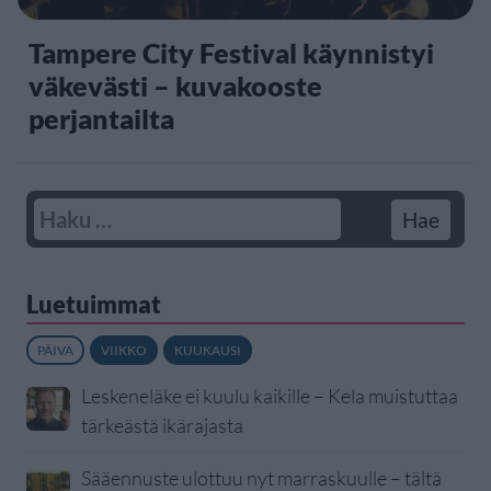
Tampere City Festival käynnistyi
väkevästi – kuvakooste
perjantailta
Luetuimmat
PÄIVÄ
VIIKKO
KUUKAUSI
Leskeneläke ei kuulu kaikille – Kela muistuttaa
tärkeästä ikärajasta
Sääennuste ulottuu nyt marraskuulle – tältä