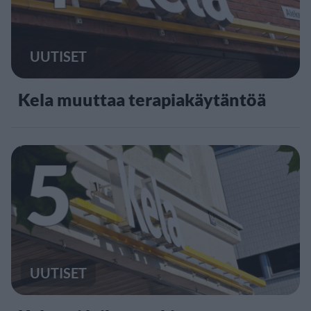
UUTISET
Kela muuttaa terapiakäytäntöä
5
UUTISET