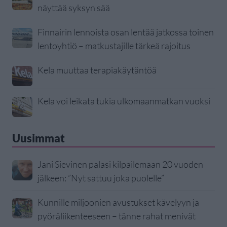
näyttää syksyn sää
Finnairin lennoista osan lentää jatkossa toinen
lentoyhtiö – matkustajille tärkeä rajoitus
Kela muuttaa terapiakäytäntöä
Kela voi leikata tukia ulkomaanmatkan vuoksi
Uusimmat
Jani Sievinen palasi kilpailemaan 20 vuoden
jälkeen: ”Nyt sattuu joka puolelle”
Kunnille miljoonien avustukset kävelyyn ja
pyöräliikenteeseen – tänne rahat menivät