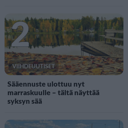
2
VIIHDEUUTISET
Sääennuste ulottuu nyt
marraskuulle – tältä näyttää
syksyn sää