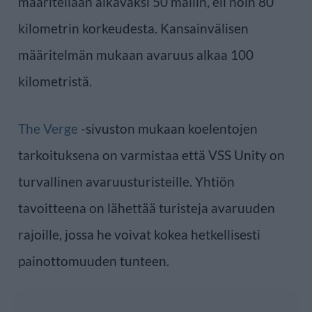
määritellään alkavaksi 50 mailin, eli noin 80
kilometrin korkeudesta. Kansainvälisen
määritelmän mukaan avaruus alkaa 100
kilometristä.
The Verge
-sivuston mukaan koelentojen
tarkoituksena on varmistaa että VSS Unity on
turvallinen avaruusturisteille. Yhtiön
tavoitteena on lähettää turisteja avaruuden
rajoille, jossa he voivat kokea hetkellisesti
painottomuuden tunteen.