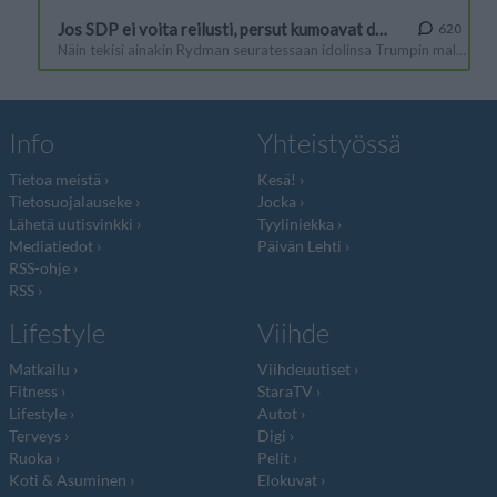
Info
Yhteistyössä
Tietoa meistä
Kesä!
Tietosuojalauseke
Jocka
Lähetä uutisvinkki
Tyyliniekka
Mediatiedot
Päivän Lehti
RSS-ohje
RSS
Lifestyle
Viihde
Matkailu
Viihdeuutiset
Fitness
StaraTV
Lifestyle
Autot
Terveys
Digi
Ruoka
Pelit
Koti & Asuminen
Elokuvat