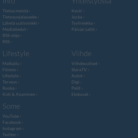
Info
Yhteistyössä
Tietoa meistä
Kesä!
Tietosuojalauseke
Jocka
Lähetä uutisvinkki
Tyyliniekka
Mediatiedot
Päivän Lehti
RSS-ohje
RSS
Lifestyle
Viihde
Matkailu
Viihdeuutiset
Fitness
StaraTV
Lifestyle
Autot
Terveys
Digi
Ruoka
Pelit
Koti & Asuminen
Elokuvat
Some
YouTube
Facebook
Instagram
Twitter