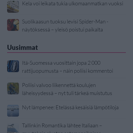
Kela voi leikata tukia ulkomaanmatkan vuoksi
Suolikaasun tuoksu levisi Spider-Man -
näytöksessä – yleisö poistui paikalta
Uusimmat
Itä-Suomessa vuosittain jopa 2 000
rattijuopumusta – näin poliisi kommentoi
Poliisi valvoo liikennettä koulujen
läheisyydessä – nyt tuli tärkeä muistutus
Nyt lämpenee: Etelässä kesäisiä lämpötiloja
Tallinkin Romantika lähtee Italiaan –