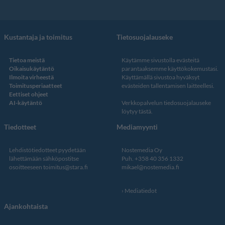
Kustantaja ja toimitus
Tietosuojalauseke
Tietoa meistä
Käytämme sivustolla evästeitä
Oikaisukäytäntö
parantaaksemme käyttökokemustasi.
Ilmoita virheestä
Käyttämällä sivustoa hyväksyt
Toimitusperiaatteet
evästeiden tallentamisen laitteellesi.
Eettiset ohjeet
AI-käytäntö
Verkkopalvelun
tiedosuojalauseke
löytyy tästä
.
Tiedotteet
Mediamyynti
Lehdistötiedotteet pyydetään
Nostemedia Oy
lähettämään sähköpostitse
Puh. +358 40 356 1332
osoitteeseen
toimitus@stara.fi
mikael@nostemedia.fi
Mediatiedot
Ajankohtaista