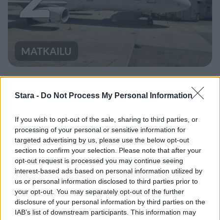
MATKAILU
Finnairin lennoista osan lentää
jatkossa toinen lentoyhtiö –
Stara -
Do Not Process My Personal Information
matkustajille tärkeä rajoitus
If you wish to opt-out of the sale, sharing to third parties, or
processing of your personal or sensitive information for
targeted advertising by us, please use the below opt-out
3
section to confirm your selection. Please note that after your
opt-out request is processed you may continue seeing
interest-based ads based on personal information utilized by
us or personal information disclosed to third parties prior to
your opt-out. You may separately opt-out of the further
disclosure of your personal information by third parties on the
IAB’s list of downstream participants. This information may