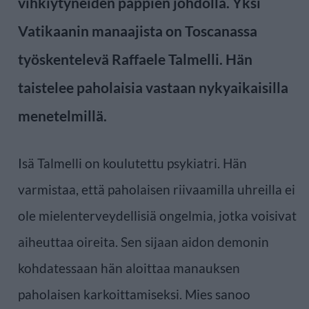
vihkiytyneiden pappien johdolla. Yksi
Vatikaanin manaajista on Toscanassa
työskentelevä Raffaele Talmelli. Hän
taistelee paholaisia vastaan nykyaikaisilla
menetelmillä.
Isä Talmelli on koulutettu psykiatri. Hän
varmistaa, että paholaisen riivaamilla uhreilla ei
ole mielenterveydellisiä ongelmia, jotka voisivat
aiheuttaa oireita. Sen sijaan aidon demonin
kohdatessaan hän aloittaa manauksen
paholaisen karkoittamiseksi. Mies sanoo