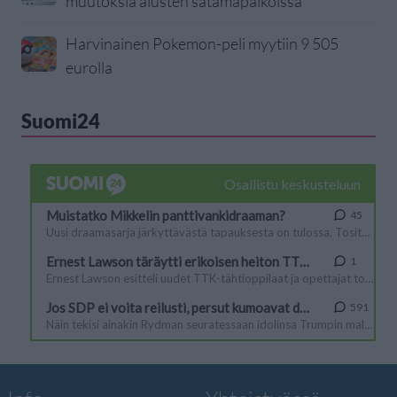
muutoksia alusten satamapaikoissa
Harvinainen Pokemon-peli myytiin 9 505
eurolla
Suomi24