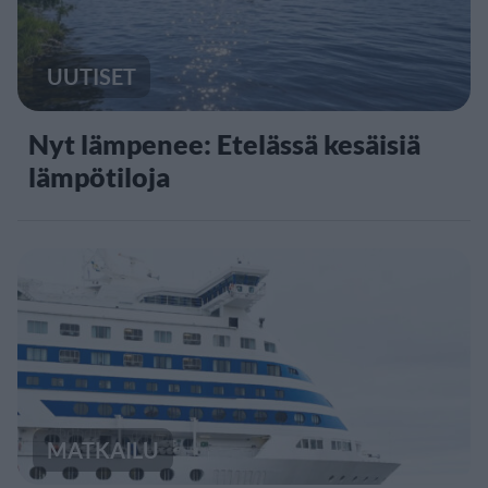
UUTISET
Nyt lämpenee: Etelässä kesäisiä
lämpötiloja
MATKAILU