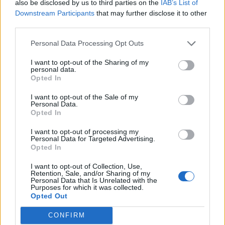
also be disclosed by us to third parties on the
IAB’s List of
VIIHDEUUTISET
Downstream Participants
that may further disclose it to other
third parties.
Sääennuste ulottuu nyt
Personal Data Processing Opt Outs
marraskuulle – tältä näyttää
I want to opt-out of the Sharing of my
personal data.
syksyn sää
Opted In
I want to opt-out of the Sale of my
Personal Data.
4
Opted In
I want to opt-out of processing my
Personal Data for Targeted Advertising.
Opted In
I want to opt-out of Collection, Use,
Retention, Sale, and/or Sharing of my
Personal Data that Is Unrelated with the
Purposes for which it was collected.
Opted Out
UUTISET
CONFIRM