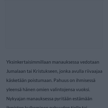
Yksinkertaisimmillaan manauksessa vedotaan
Jumalaan tai Kristukseen, jonka avulla riivaajaa
käsketään poistumaan. Pahuus on ihmisessä
yleensä hänen omien valintojensa vuoksi.
Nykyajan manauksessa pyritään estämään
ihmisten kulkeminen pahuuden tielle tai