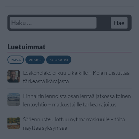
Luetuimmat
PÄIVÄ
VIIKKO
KUUKAUSI
Leskeneläke ei kuulu kaikille – Kela muistuttaa
tärkeästä ikärajasta
Finnairin lennoista osan lentää jatkossa toinen
lentoyhtiö – matkustajille tärkeä rajoitus
Sääennuste ulottuu nyt marraskuulle – tältä
näyttää syksyn sää