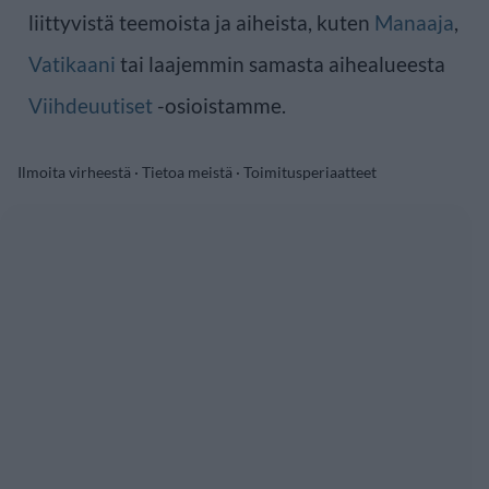
liittyvistä teemoista ja aiheista, kuten
Manaaja
,
Vatikaani
tai laajemmin samasta aihealueesta
Viihdeuutiset
-osioistamme.
Ilmoita virheestä
·
Tietoa meistä
·
Toimitusperiaatteet