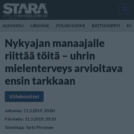
Men
ALKOHOLI
LIIKENNE
POLIISI SUOMI
RATTIJUOPPO
KO
Nykyajan manaajalle
riittää töitä – uhrin
mielenterveys arvioitava
ensin tarkkaan
Viihdeuutiset
Julkaistu: 11.3.2019, 20:00
Päivitetty: 11.3.2019, 20:10
Toimittaja:
Terhi Piiroinen