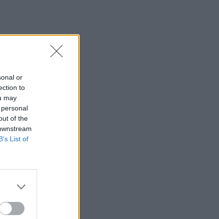
sonal or
ection to
ou may
 personal
out of the
 downstream
B’s List of