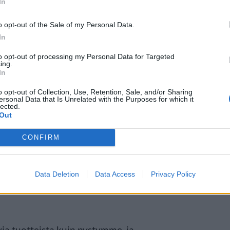
In
o opt-out of the Sale of my Personal Data.
In
to opt-out of processing my Personal Data for Targeted
ing.
In
o opt-out of Collection, Use, Retention, Sale, and/or Sharing
ersonal Data that Is Unrelated with the Purposes for which it
lected.
Out
a muovitettuja hedelmä- ja
 45 tuotteen irtomyyntiä. Mikäli
CONFIRM
okeilua. Muovittomuus voi
uten kurkkujen, jotka pysyvät
Data Deletion
Data Access
Privacy Policy
ia tuotteista kuin pystymme, ja