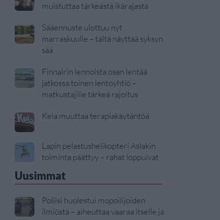
muistuttaa tärkeästä ikärajasta
Sääennuste ulottuu nyt
marraskuulle – tältä näyttää syksyn
sää
Finnairin lennoista osan lentää
jatkossa toinen lentoyhtiö –
matkustajille tärkeä rajoitus
Kela muuttaa terapiakäytäntöä
Lapin pelastushelikopteri Aslakin
toiminta päättyy – rahat loppuivat
Uusimmat
Poliisi huolestui mopoilijoiden
ilmiöstä – aiheuttaa vaaraa itselle ja