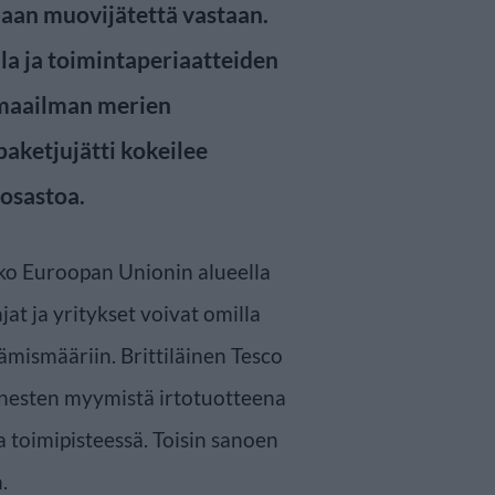
aan muovijätettä vastaan.
lla ja toimintaperiaatteiden
 maailman merien
aketjujätti kokeilee
osastoa.
ko Euroopan Unionin alueella
at ja yritykset voivat omilla
ämismääriin. Brittiläinen Tesco
nnesten myymistä irtotuotteena
 toimipisteessä. Toisin sanoen
.