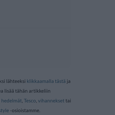
ksi lähteeksi
klikkaamalla tästä
ja
a lisää tähän artikkeliin
n
hedelmät
,
Tesco
,
vihannekset
tai
style
-osioistamme.