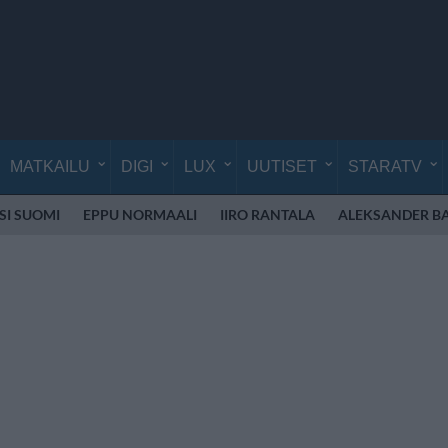
MATKAILU
DIGI
LUX
UUTISET
STARATV
ISI SUOMI
EPPU NORMAALI
IIRO RANTALA
ALEKSANDER B