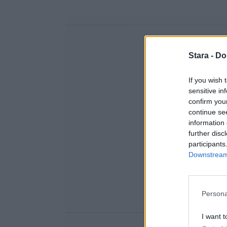
Stara -
Do
If you wish 
sensitive in
confirm you
continue se
information 
further disc
participants
Downstream 
Persona
I want t