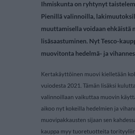
Ihmiskunta on ryhtynyt taistelem
Pienillä valinnoilla, lakimuutoksi
muuttamisella voidaan ehkäistä
lisäsaastuminen. Nyt Tesco-kaupp
muovitonta hedelmä- ja vihannes
Kertakäyttöinen muovi kielletään ko
vuiodesta 2021. Tämän lisäksi kuluttaj
valinnoillaan vaikuttaa muovin käytt
aikoo nyt kokeilla hedelmien ja viha
muovipakkausten sijaan sen kahdessa
kauppa myy tuoretuotteita torityyliin