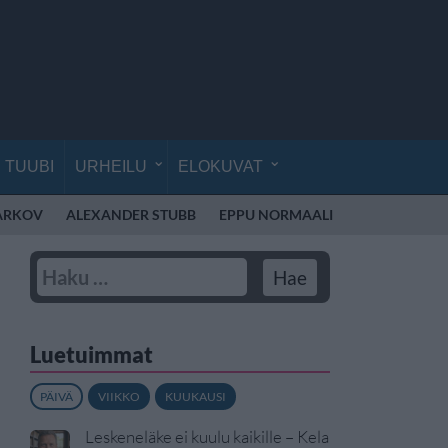
TUUBI
URHEILU
ELOKUVAT
ARKOV
ALEXANDER STUBB
EPPU NORMAALI
HAKKERI
Luetuimmat
PÄIVÄ
VIIKKO
KUUKAUSI
Leskeneläke ei kuulu kaikille – Kela