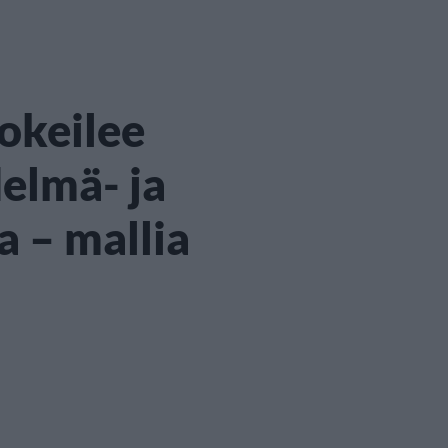
okeilee
elmä- ja
 – mallia