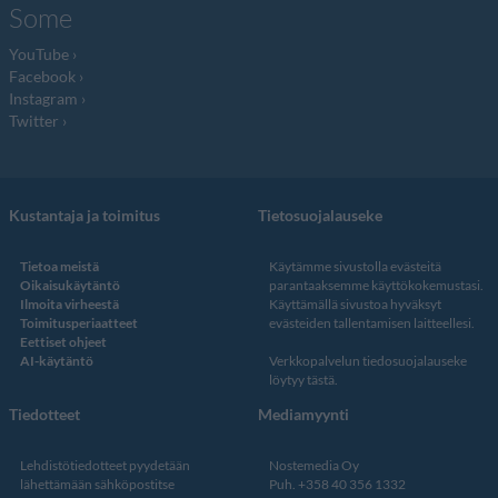
Some
YouTube
Facebook
Instagram
Twitter
Kustantaja ja toimitus
Tietosuojalauseke
Tietoa meistä
Käytämme sivustolla evästeitä
Oikaisukäytäntö
parantaaksemme käyttökokemustasi.
Ilmoita virheestä
Käyttämällä sivustoa hyväksyt
Toimitusperiaatteet
evästeiden tallentamisen laitteellesi.
Eettiset ohjeet
AI-käytäntö
Verkkopalvelun
tiedosuojalauseke
löytyy tästä
.
Tiedotteet
Mediamyynti
Lehdistötiedotteet pyydetään
Nostemedia Oy
lähettämään sähköpostitse
Puh. +358 40 356 1332