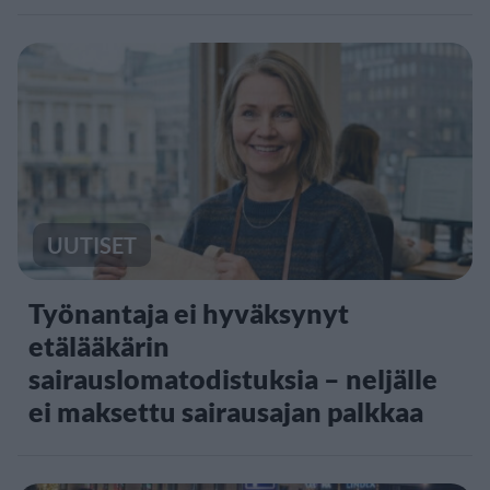
UUTISET
Työnantaja ei hyväksynyt
etälääkärin
sairauslomatodistuksia – neljälle
ei maksettu sairausajan palkkaa