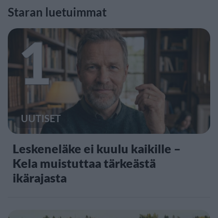
Staran luetuimmat
1
UUTISET
Leskeneläke ei kuulu kaikille –
Kela muistuttaa tärkeästä
ikärajasta