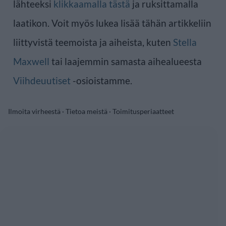
lähteeksi
klikkaamalla tästä
ja ruksittamalla
laatikon. Voit myös lukea lisää tähän artikkeliin
liittyvistä teemoista ja aiheista, kuten
Stella
Maxwell
tai laajemmin samasta aihealueesta
Viihdeuutiset
-osioistamme.
Ilmoita virheestä
·
Tietoa meistä
·
Toimitusperiaatteet