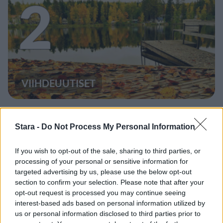
2
VIIHDEUUTISET
Sääennuste ulottuu nyt
marraskuulle – tältä näyttää
Stara -
Do Not Process My Personal Information
syksyn sää
If you wish to opt-out of the sale, sharing to third parties, or
processing of your personal or sensitive information for
targeted advertising by us, please use the below opt-out
3
section to confirm your selection. Please note that after your
opt-out request is processed you may continue seeing
interest-based ads based on personal information utilized by
us or personal information disclosed to third parties prior to