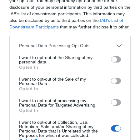
your opt-out. You may separately opt-out of the further
disclosure of your personal information by third parties on the
IAB’s list of downstream participants. This information may
also be disclosed by us to third parties on the
IAB’s List of
Downstream Participants
that may further disclose it to other
MATKAILU
third parties.
Personal Data Processing Opt Outs
Finnairin lennoista osan lentää
jatkossa toinen lentoyhtiö –
I want to opt-out of the Sharing of my
personal data.
matkustajille tärkeä rajoitus
Opted In
I want to opt-out of the Sale of my
Personal Data.
Opted In
4
I want to opt-out of processing my
Personal Data for Targeted Advertising.
Opted In
I want to opt-out of Collection, Use,
Retention, Sale, and/or Sharing of my
Personal Data that Is Unrelated with the
Purposes for which it was collected.