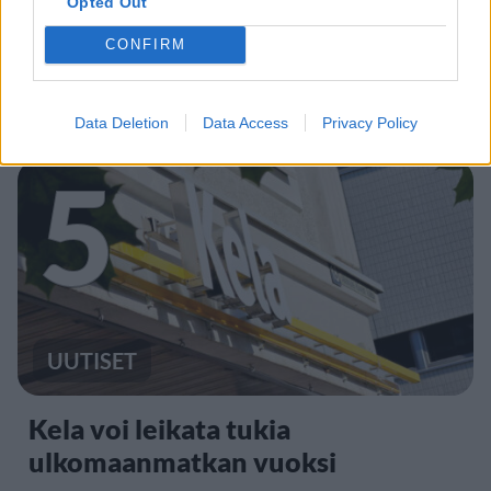
Opted Out
UUTISET
CONFIRM
Kela muuttaa terapiakäytäntöä
Data Deletion
Data Access
Privacy Policy
5
UUTISET
Kela voi leikata tukia
ulkomaanmatkan vuoksi