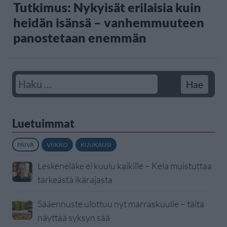
Tutkimus: Nykyisät erilaisia kuin
heidän isänsä – vanhemmuuteen
panostetaan enemmän
Luetuimmat
PÄIVÄ
VIIKKO
KUUKAUSI
Leskeneläke ei kuulu kaikille – Kela muistuttaa
tärkeästä ikärajasta
Sääennuste ulottuu nyt marraskuulle – tältä
näyttää syksyn sää