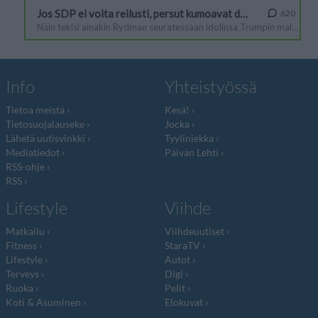
Info
Yhteistyössä
Tietoa meistä
Kesä!
Tietosuojalauseke
Jocka
Lähetä uutisvinkki
Tyyliniekka
Mediatiedot
Päivän Lehti
RSS-ohje
RSS
Lifestyle
Viihde
Matkailu
Viihdeuutiset
Fitness
StaraTV
Lifestyle
Autot
Terveys
Digi
Ruoka
Pelit
Koti & Asuminen
Elokuvat