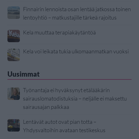
Finnairin lennoista osan lentää jatkossa toinen
lentoyhtiö – matkustajille tärkeä rajoitus
Kela muuttaa terapiakäytäntöä
Kela voi leikata tukia ulkomaanmatkan vuoksi
Uusimmat
Työnantaja ei hyväksynyt etälääkärin
sairauslomatodistuksia – neljälle ei maksettu
sairausajan palkkaa
Lentävät autot ovat pian totta –
Yhdysvaltoihin avataan testikeskus