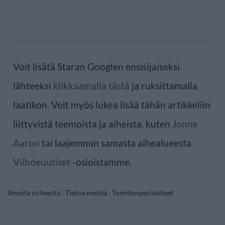
Voit lisätä Staran Googlen ensisijaiseksi
lähteeksi
klikkaamalla tästä
ja ruksittamalla
laatikon. Voit myös lukea lisää tähän artikkeliin
liittyvistä teemoista ja aiheista, kuten
Jonne
Aaron
tai laajemmin samasta aihealueesta
Viihdeuutiset
-osioistamme.
Ilmoita virheestä
·
Tietoa meistä
·
Toimitusperiaatteet