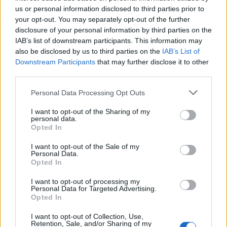
syksyn sää
us or personal information disclosed to third parties prior to
your opt-out. You may separately opt-out of the further
disclosure of your personal information by third parties on the
3
IAB’s list of downstream participants. This information may
also be disclosed by us to third parties on the
IAB’s List of
Downstream Participants
that may further disclose it to other
third parties.
Personal Data Processing Opt Outs
I want to opt-out of the Sharing of my
personal data.
MATKAILU
Opted In
I want to opt-out of the Sale of my
Personal Data.
Finnairin lennoista osan lentää
Opted In
jatkossa toinen lentoyhtiö –
I want to opt-out of processing my
matkustajille tärkeä rajoitus
Personal Data for Targeted Advertising.
Opted In
I want to opt-out of Collection, Use,
Retention, Sale, and/or Sharing of my