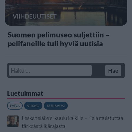
VIIHDEUUTISET
Suomen pelimuseo suljettiin –
pelifaneille tuli hyviä uutisia
Luetuimmat
PÄIVÄ
VIIKKO
KUUKAUSI
Leskeneläke ei kuulu kaikille – Kela muistuttaa
tärkeästä ikärajasta