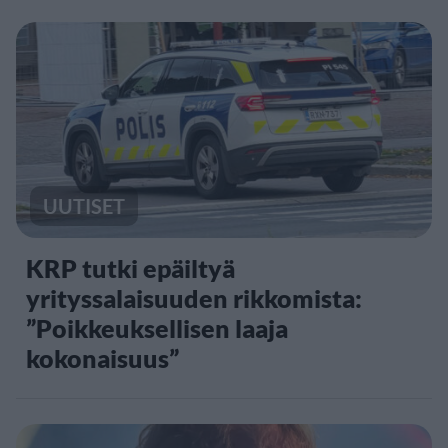
UUTISET
KRP tutki epäiltyä
yrityssalaisuuden rikkomista:
”Poikkeuksellisen laaja
kokonaisuus”