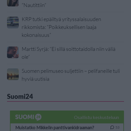
”Nautittiin”
KRP tutki epäiltyä yrityssalaisuuden
rikkomista: ”Poikkeuksellisen laaja
kokonaisuus”
Martti Syrjä: ”Ei sillä soittotaidolla niin väliä
ole”
Suomen pelimuseo suljettiin – pelifaneille tuli
hyviä uutisia
Suomi24