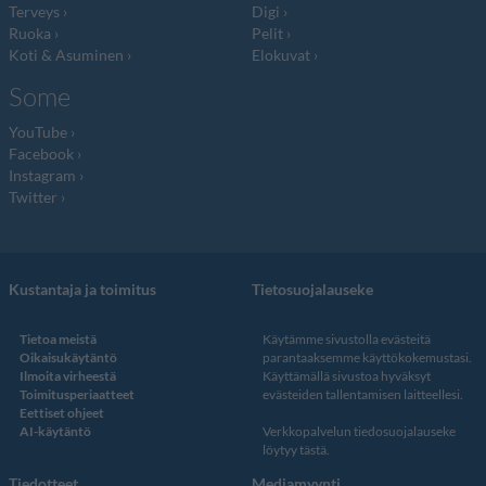
Terveys
Digi
Ruoka
Pelit
Koti & Asuminen
Elokuvat
Some
YouTube
Facebook
Instagram
Twitter
Kustantaja ja toimitus
Tietosuojalauseke
Tietoa meistä
Käytämme sivustolla evästeitä
Oikaisukäytäntö
parantaaksemme käyttökokemustasi.
Ilmoita virheestä
Käyttämällä sivustoa hyväksyt
Toimitusperiaatteet
evästeiden tallentamisen laitteellesi.
Eettiset ohjeet
AI-käytäntö
Verkkopalvelun
tiedosuojalauseke
löytyy tästä
.
Tiedotteet
Mediamyynti