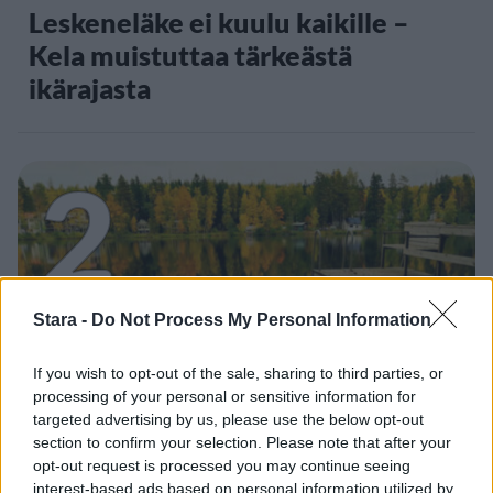
Leskeneläke ei kuulu kaikille –
Kela muistuttaa tärkeästä
ikärajasta
2
Stara -
Do Not Process My Personal Information
VIIHDEUUTISET
If you wish to opt-out of the sale, sharing to third parties, or
processing of your personal or sensitive information for
targeted advertising by us, please use the below opt-out
Sääennuste ulottuu nyt
section to confirm your selection. Please note that after your
marraskuulle – tältä näyttää
opt-out request is processed you may continue seeing
interest-based ads based on personal information utilized by