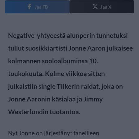
Jaa FB
Jaa X
Negative-yhtyeestä alunperin tunnetuksi
tullut suosikkiartisti Jonne Aaron julkaisee
kolmannen sooloalbuminsa 10.
toukokuuta. Kolme viikkoa sitten
julkaistiin single Tiikerin raidat, joka on
Jonne Aaronin käsialaa ja Jimmy
Westerlundin tuotantoa.
Nyt Jonne on järjestänyt faneilleen