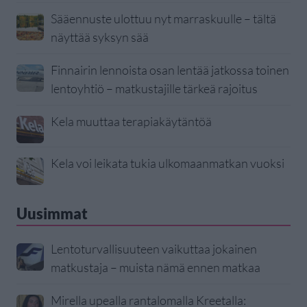
Sääennuste ulottuu nyt marraskuulle – tältä
näyttää syksyn sää
Finnairin lennoista osan lentää jatkossa toinen
lentoyhtiö – matkustajille tärkeä rajoitus
Kela muuttaa terapiakäytäntöä
Kela voi leikata tukia ulkomaanmatkan vuoksi
Uusimmat
Lentoturvallisuuteen vaikuttaa jokainen
matkustaja – muista nämä ennen matkaa
Mirella upealla rantalomalla Kreetalla: