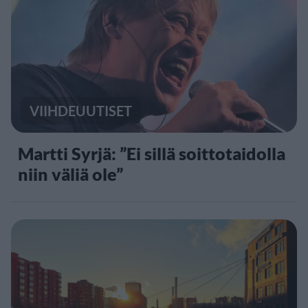
VIIHDEUUTISET
Martti Syrjä: ”Ei sillä soittotaidolla
niin väliä ole”