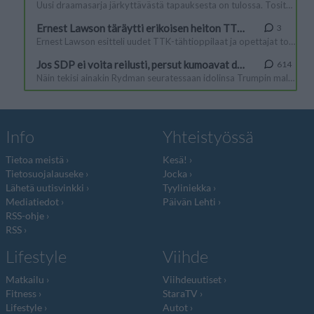
Info
Yhteistyössä
Tietoa meistä
Kesä!
Tietosuojalauseke
Jocka
Lähetä uutisvinkki
Tyyliniekka
Mediatiedot
Päivän Lehti
RSS-ohje
RSS
Lifestyle
Viihde
Matkailu
Viihdeuutiset
Fitness
StaraTV
Lifestyle
Autot