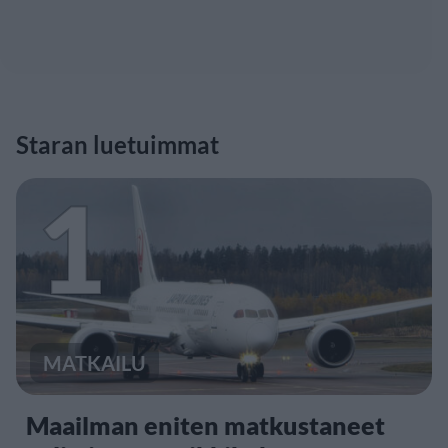
Staran luetuimmat
1
MATKAILU
Maailman eniten matkustaneet