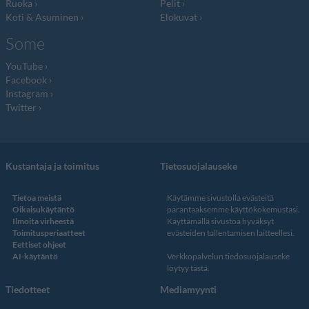
Ruoka
Pelit
Koti & Asuminen
Elokuvat
Some
YouTube
Facebook
Instagram
Twitter
Kustantaja ja toimitus
Tietosuojalauseke
Tietoa meistä
Käytämme sivustolla evästeitä
Oikaisukäytäntö
parantaaksemme käyttökokemustasi.
Ilmoita virheestä
Käyttämällä sivustoa hyväksyt
Toimitusperiaatteet
evästeiden tallentamisen laitteellesi.
Eettiset ohjeet
AI-käytäntö
Verkkopalvelun
tiedosuojalauseke
löytyy tästä
.
Tiedotteet
Mediamyynti