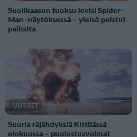
Suolikaasun tuoksu levisi Spider-
Man -näytöksessä – yleisö poistui
paikalta
UUTISET
Suuria räjähdyksiä Kittilässä
elokuussa – puolustusvoimat