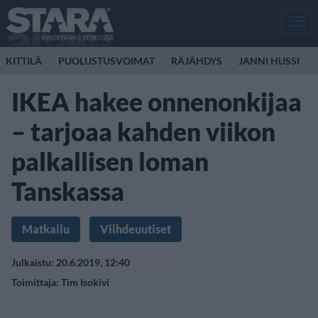
Men
KITTILÄ
PUOLUSTUSVOIMAT
RÄJÄHDYS
JANNI HUSSI
IKEA hakee onnenonkijaa
– tarjoaa kahden viikon
palkallisen loman
Tanskassa
Matkailu
Viihdeuutiset
Julkaistu: 20.6.2019, 12:40
Toimittaja:
Tim Isokivi