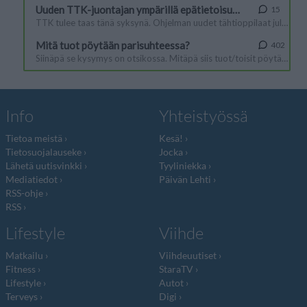
Info
Yhteistyössä
Tietoa meistä
Kesä!
Tietosuojalauseke
Jocka
Lähetä uutisvinkki
Tyyliniekka
Mediatiedot
Päivän Lehti
RSS-ohje
RSS
Lifestyle
Viihde
Matkailu
Viihdeuutiset
Fitness
StaraTV
Lifestyle
Autot
Terveys
Digi