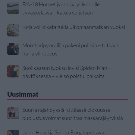
F/A-18 Hornet jyrähtää ylilennolle
Jyväskylässä – katuja suljetaan
Kela voi leikata tukia ulkomaanmatkan vuoksi
Moottoripyöräilijä pakeni poliisia – tutkaan
hurja ylinopeus
Suolikaasun tuoksu levisi Spider-Man -
näytöksessä – yleisö poistui paikalta
Uusimmat
Suuria räjähdyksiä Kittilässä elokuussa –
puolustusvoimat suorittaa massaräjäytyksiä
Janni Hussi ja Sointu Borg lopettavat: