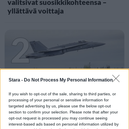
valitsivat suosikkikohteensa –
yllättävä voittaja
2
Stara -
Do Not Process My Personal Information
UUTISET
If you wish to opt-out of the sale, sharing to third parties, or
F/A-18 Hornet jyrähtää ylilennolle
processing of your personal or sensitive information for
targeted advertising by us, please use the below opt-out
Jyväskylässä – katuja suljetaan
section to confirm your selection. Please note that after your
opt-out request is processed you may continue seeing
interest-based ads based on personal information utilized by