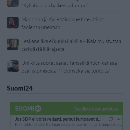
”Kyllähän tää haikeelta tuntuu”
Madonna ja Kylie Minogue toteuttivat
faniensa unelman
Leskeneläke ei kuulu kaikille – Kela muistuttaa
tärkeästä ikärajasta
Uniikilta suorat sanat Tanssii tähtien kanssa
osallistumisesta: ”Pelonsekaisia tunteita”
Suomi24