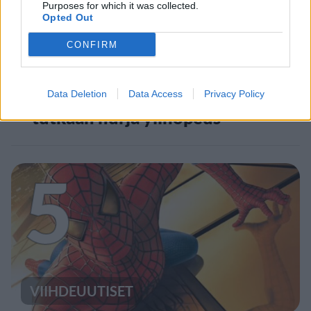
Purposes for which it was collected.
Opted Out
CONFIRM
UUTISET
Moottoripyöräilijä pakeni poliisia
Data Deletion
Data Access
Privacy Policy
– tutkaan hurja ylinopeus
5
VIIHDEUUTISET