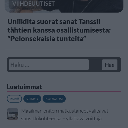
VIIHDEUUTISET
Uniikilta suorat sanat Tanssii
tähtien kanssa osallistumisesta:
”Pelonsekaisia tunteita”
Luetuimmat
PÄIVÄ
VIIKKO
KUUKAUSI
Maailman eniten matkustaneet valitsivat
suosikkikohteensa – yllättävä voittaja