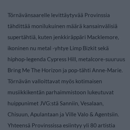
Törnävänsaarelle levittäytyvää Provinssia
tähdittää monilukuinen määrä kansainvälisiä
supertähtiä, kuten jenkkiräppäri Macklemore,
ikoninen nu metal -yhtye Limp Bizkit sekä
hiphop-legenda Cypress Hill, metalcore-suuruus
Bring Me The Horizon ja pop-tähti Anne-Marie.
Törnävän valloittavat myös kotimaisen
musiikkikentän parhaimmistoon lukeutuvat
huippunimet JVG:stä Sanniin, Vesalaan,
Chisuun, Apulantaan ja Ville Valo & Agentsiin.
Yhteensä Provinssissa esiintyy yli 80 artistia