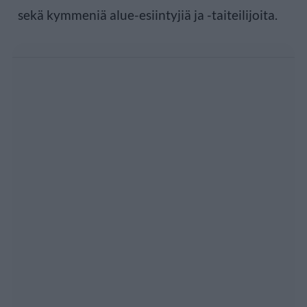
sekä kymmeniä alue-esiintyjiä ja -taiteilijoita.