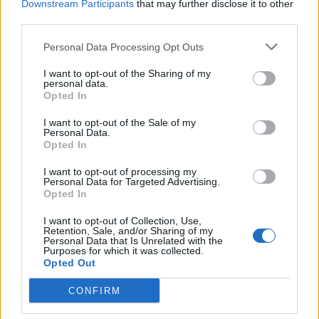
Downstream Participants
that may further disclose it to other
third parties.
Personal Data Processing Opt Outs
MATKAILU
I want to opt-out of the Sharing of my
personal data.
Opted In
Finnairin lennoista osan lentää
I want to opt-out of the Sale of my
jatkossa toinen lentoyhtiö –
Personal Data.
Opted In
matkustajille tärkeä rajoitus
I want to opt-out of processing my
Personal Data for Targeted Advertising.
Opted In
3
I want to opt-out of Collection, Use,
Retention, Sale, and/or Sharing of my
Personal Data that Is Unrelated with the
Purposes for which it was collected.
Opted Out
CONFIRM