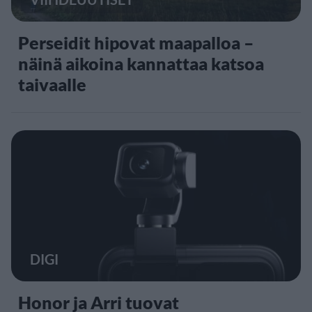
Perseidit hipovat maapalloa –
näinä aikoina kannattaa katsoa
taivaalle
DIGI
Honor ja Arri tuovat