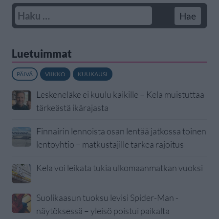
Luetuimmat
PÄIVÄ
VIIKKO
KUUKAUSI
Leskeneläke ei kuulu kaikille – Kela muistuttaa
tärkeästä ikärajasta
Finnairin lennoista osan lentää jatkossa toinen
lentoyhtiö – matkustajille tärkeä rajoitus
Kela voi leikata tukia ulkomaanmatkan vuoksi
Suolikaasun tuoksu levisi Spider-Man -
näytöksessä – yleisö poistui paikalta