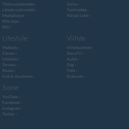
Tietosuojalauseke
Jocka
Lähetä uutisvinkki
Tyyliniekka
Mediatiedot
Päivän Lehti
RSS-ohje
RSS
Lifestyle
Viihde
Matkailu
Viihdeuutiset
Fitness
StaraTV
Lifestyle
Autot
Terveys
Digi
Ruoka
Pelit
Koti & Asuminen
Elokuvat
Some
YouTube
Facebook
Instagram
Twitter