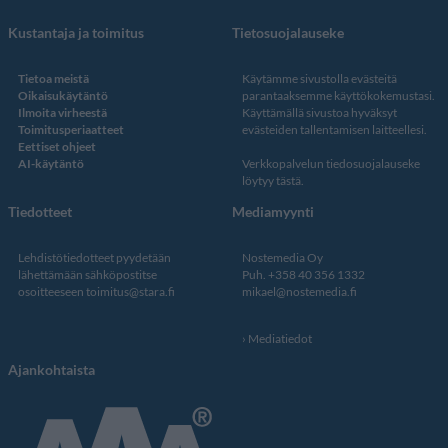
Kustantaja ja toimitus
Tietosuojalauseke
Tietoa meistä
Käytämme sivustolla evästeitä
Oikaisukäytäntö
parantaaksemme käyttökokemustasi.
Ilmoita virheestä
Käyttämällä sivustoa hyväksyt
Toimitusperiaatteet
evästeiden tallentamisen laitteellesi.
Eettiset ohjeet
AI-käytäntö
Verkkopalvelun
tiedosuojalauseke
löytyy tästä
.
Tiedotteet
Mediamyynti
Lehdistötiedotteet pyydetään
Nostemedia Oy
lähettämään sähköpostitse
Puh. +358 40 356 1332
osoitteeseen
toimitus@stara.fi
mikael@nostemedia.fi
Mediatiedot
Ajankohtaista