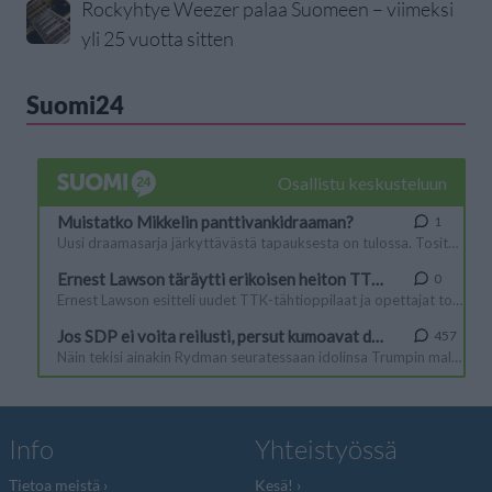
Rockyhtye Weezer palaa Suomeen – viimeksi
yli 25 vuotta sitten
Suomi24
Info
Yhteistyössä
Tietoa meistä
Kesä!