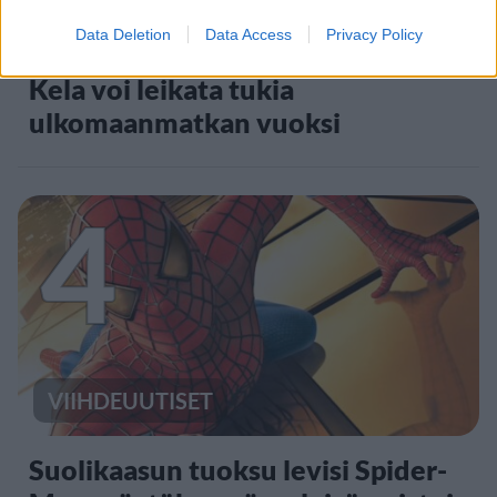
UUTISET
Data Deletion
Data Access
Privacy Policy
Kela voi leikata tukia
ulkomaanmatkan vuoksi
4
VIIHDEUUTISET
Suolikaasun tuoksu levisi Spider-