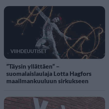
VIIHDEUUTISET
”Täysin yllättäen” –
suomalaislaulaja Lotta Hagfors
maailmankuuluun sirkukseen