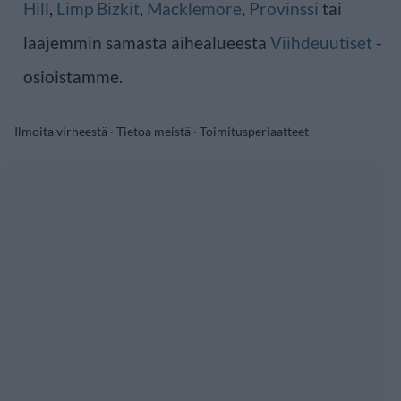
Hill
,
Limp Bizkit
,
Macklemore
,
Provinssi
tai
laajemmin samasta aihealueesta
Viihdeuutiset
-
osioistamme.
Ilmoita virheestä
·
Tietoa meistä
·
Toimitusperiaatteet