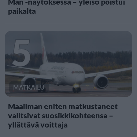
Man -näytöksessä – yleisö poistui
paikalta
5
MATKAILU
Maailman eniten matkustaneet
valitsivat suosikkikohteensa –
yllättävä voittaja