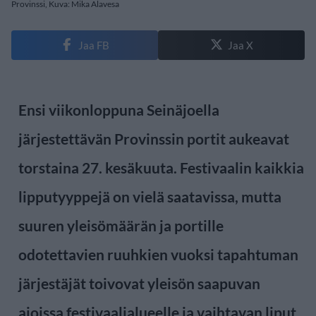
Provinssi, Kuva: Mika Alavesa
Jaa FB
Jaa X
Ensi viikonloppuna Seinäjoella
järjestettävän Provinssin portit aukeavat
torstaina 27. kesäkuuta. Festivaalin kaikkia
lipputyyppejä on vielä saatavissa, mutta
suuren yleisömäärän ja portille
odotettavien ruuhkien vuoksi tapahtuman
järjestäjät toivovat yleisön saapuvan
ajoissa festivaalialueelle ja vaihtavan liput