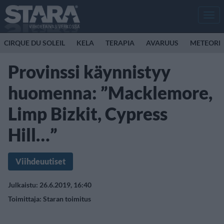
Men
CIRQUE DU SOLEIL
KELA
TERAPIA
AVARUUS
METEORI
Provinssi käynnistyy
huomenna: ”Macklemore,
Limp Bizkit, Cypress
Hill…”
Viihdeuutiset
Julkaistu: 26.6.2019, 16:40
Toimittaja:
Staran toimitus