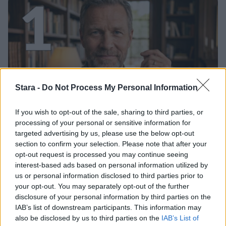
1
UUTISET
Stara -
Do Not Process My Personal Information
If you wish to opt-out of the sale, sharing to third parties, or
Leskeneläke ei kuulu kaikille –
processing of your personal or sensitive information for
Kela muistuttaa tärkeästä
targeted advertising by us, please use the below opt-out
ikärajasta
section to confirm your selection. Please note that after your
opt-out request is processed you may continue seeing
interest-based ads based on personal information utilized by
us or personal information disclosed to third parties prior to
2
your opt-out. You may separately opt-out of the further
disclosure of your personal information by third parties on the
IAB’s list of downstream participants. This information may
also be disclosed by us to third parties on the
IAB’s List of